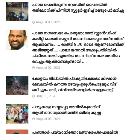
പാലാ പൊൻകുന്നം റോഡിൽ പൈകയിൽ
തടിലോറിക്ക് പിന്നിൽ സ്കൂട്ടർ ഇടിച്ച് രണ്ടുപേർ മരിച്ചു
...
August 03, 2026
പാലാ നഗരസഭാ പൊതുമരാമത്ത് സ്റ്റാൻഡിംഗ്
കമ്മിറ്റി ചെയർ പേഴ്സൺ ടോണി തൈപ്പറമ്പന് നേർക്ക്
ആക്രമണം ..... രാത്രി 8.30 ഓടെ ആണ് ടോണിക്ക്
അടിയേറ്റത് .... പാലാ ജനറൽ ആശുപത്രിയിൽ
ചികിത്സ തേടി എത്തിയ ടോണിക്ക് നേരെ അവിടെ
വെച്ചും ആക്രമണമുണ്ടായി ....
August 02, 2026
കോട്ടയം ജില്ലയില്‍ പ്രകൃതിക്ഷോഭം: കിഴക്കന്‍
മേഖലയില്‍ കനത്ത മഴയും ഉരുള്‍പൊട്ടലും; വീട്
ഒലിച്ചുപോയി, വിവിധയിടങ്ങളില്‍ വെള്ളക്കെട്ട്
July 31, 2026
പശുക്കളെ നഷ്ടപ്പെട്ട അനിൽകുമാറിന്
ആശ്വാസവുമായി മന്ത്രി ബിന്ദു കൃഷ്ണ
August 03, 2026
പൂഞ്ഞാര്‍ പയ്യാനിത്തോട്ടത്ത് ഉരുള്‍പൊട്ടലില്‍