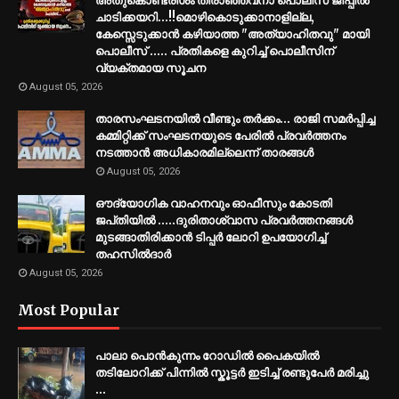
അതുകൊണ്ടരിശം തീരാഞ്ഞവനാ പൊലീസ് ജീപ്പില്‍
ചാടിക്കയറി...!!മൊഴികൊടുക്കാനാളില്ല,
കേസ്സെടുക്കാൻ കഴിയാത്ത "അത്യാഹിതവു" മായി
പൊലീസ് ..... പ്രതികളെ കുറിച്ച് പൊലീസിന്
വ്യക്തമായ സൂചന
August 05, 2026
താരസംഘടനയിൽ വീണ്ടും തർക്കം… രാജി സമര്‍പ്പിച്ച
കമ്മിറ്റിക്ക് സംഘടനയുടെ പേരില്‍ പ്രവര്‍ത്തനം
നടത്താന്‍ അധികാരമില്ലെന്ന് താരങ്ങൾ
August 05, 2026
ഔദ്യോഗിക വാഹനവും ഓഫീസും കോടതി
ജപ്‌തിയിൽ .....ദുരിതാശ്വാസ പ്രവർത്തനങ്ങൾ
മുടങ്ങാതിരിക്കാൻ ടിപ്പർ ലോറി ഉപയോഗിച്ച്
തഹസിൽദാർ
August 05, 2026
Most Popular
പാലാ പൊൻകുന്നം റോഡിൽ പൈകയിൽ
തടിലോറിക്ക് പിന്നിൽ സ്കൂട്ടർ ഇടിച്ച് രണ്ടുപേർ മരിച്ചു
...