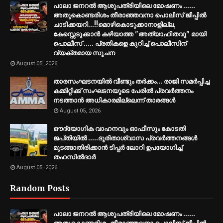
പാലാ ജനറൽ ആശുപത്രിയിലെ മോഷണം ......
അതുകൊണ്ടരിശം തീരാഞ്ഞവനാ പൊലീസ് ജീപ്പില്‍
ചാടിക്കയറി...!!മൊഴികൊടുക്കാനാളില്ല,
കേസ്സെടുക്കാൻ കഴിയാത്ത "അത്യാഹിതവു" മായി
പൊലീസ് ..... പ്രതികളെ കുറിച്ച് പൊലീസിന്
വ്യക്തമായ സൂചന
August 05, 2026
താരസംഘടനയിൽ വീണ്ടും തർക്കം… രാജി സമര്‍പ്പിച്ച
കമ്മിറ്റിക്ക് സംഘടനയുടെ പേരില്‍ പ്രവര്‍ത്തനം
നടത്താന്‍ അധികാരമില്ലെന്ന് താരങ്ങൾ
August 05, 2026
ഔദ്യോഗിക വാഹനവും ഓഫീസും കോടതി
ജപ്‌തിയിൽ .....ദുരിതാശ്വാസ പ്രവർത്തനങ്ങൾ
മുടങ്ങാതിരിക്കാൻ ടിപ്പർ ലോറി ഉപയോഗിച്ച്
തഹസിൽദാർ
August 05, 2026
Random Posts
പാലാ ജനറൽ ആശുപത്രിയിലെ മോഷണം ......