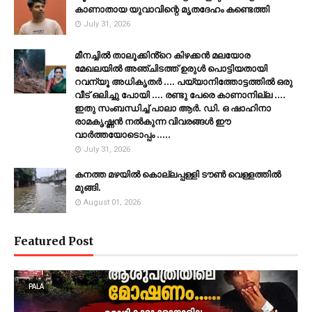
കാണാതായ യുവാവിന്റെ മൃതദേഹം കണ്ടെത്തി
July 31, 2026
മീനച്ചിൽ താലൂക്കിൻ്റെ കിഴക്കൻ മലയോര
മേഖലയിൽ അഞ്ചിടത്ത് ഉരുൾ പൊട്ടിയതായി
റവന്യൂ അധികൃതർ .... പയ്യാനിത്തോട്ടത്തിൽ ഒരു
വീട് ഒലിച്ചു പോയി .... രണ്ടു പേരെ കാണാനില്ല ....
ഇതു സംബന്ധിച്ച് പാലാ ആർ. ഡി. ഒ ഷാഹിനാ
രാമകൃഷ്ണൻ നൽകുന്ന വിവരങ്ങൾ ഈ
വാർത്തയോടൊപ്പം .....
July 31, 2026
കനത്ത മഴയില്‍ കൊല്ലപ്പള്ളി ടൗണ്‍ വെള്ളത്തില്‍
മുങ്ങി.
August 01, 2026
Featured Post
PALA