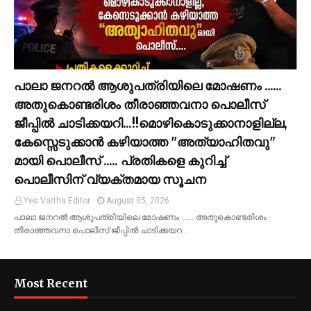
പാലാ ജനറൽ ആശുപത്രിയിലെ മോഷണം ......
അതുകൊണ്ടരിശം തീരാഞ്ഞവനാ പൊലീസ്
ജീപ്പില്‍ ചാടിക്കയറി...!!മൊഴികൊടുക്കാനാളില്ല,
കേസ്സെടുക്കാൻ കഴിയാത്ത "അത്യാഹിതവു"
മായി പൊലീസ് ..... പ്രതികളെ കുറിച്ച്
പൊലീസിന് വ്യക്തമായ സൂചന
Yes Vartha Editor
August 05, 2026
പാലാ ജനറൽ ആശുപത്രിയിലെ മോഷണം ...... അതുകൊണ്ടരിശം
തീരാഞ്ഞവനാ പൊലീസ് ജീപ്പില്‍ ചാടിക്കയറ…
Most Recent