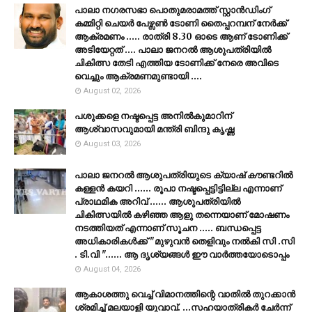
പാലാ നഗരസഭാ പൊതുമരാമത്ത് സ്റ്റാൻഡിംഗ്
കമ്മിറ്റി ചെയർ പേഴ്സൺ ടോണി തൈപ്പറമ്പന് നേർക്ക്
ആക്രമണം ..... രാത്രി 8.30 ഓടെ ആണ് ടോണിക്ക്
അടിയേറ്റത് .... പാലാ ജനറൽ ആശുപത്രിയിൽ
ചികിത്സ തേടി എത്തിയ ടോണിക്ക് നേരെ അവിടെ
വെച്ചും ആക്രമണമുണ്ടായി ....
August 02, 2026
പശുക്കളെ നഷ്ടപ്പെട്ട അനിൽകുമാറിന്
ആശ്വാസവുമായി മന്ത്രി ബിന്ദു കൃഷ്ണ
August 03, 2026
പാലാ ജനറൽ ആശുപത്രിയുടെ ക്യാഷ് കൗണ്ടറിൽ
കള്ളൻ കയറി ...... രൂപാ നഷ്ടപ്പെട്ടിട്ടില്ല എന്നാണ്
പ്രാഥമിക അറിവ് ...... ആശുപത്രിയിൽ
ചികിത്സയിൽ കഴിഞ്ഞ ആളു തന്നെയാണ് മോഷണം
നടത്തിയത് എന്നാണ് സൂചന ..... ബന്ധപ്പെട്ട
അധികാരികൾക്ക് "മുഴുവൻ തെളിവും നൽകി സി .സി
. ടി.വി "...... ആ ദൃശ്യങ്ങൾ ഈ വാർത്തയോടൊപ്പം
August 04, 2026
ആകാശത്തു വെച്ച് വിമാനത്തിന്റെ വാതില്‍ തുറക്കാന്‍
ശ്രമിച്ച് മലയാളി യുവാവ്. ...സഹയാത്രികര്‍ ചേര്‍ന്ന്