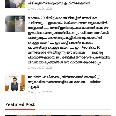
പിടികൂടി സിഐഎസ്എഫിന് കൈമാറി.
August 06, 2026
കേവലം 20 മിനിട്ട് കൊണ്ട് മീനച്ചിൽ തോട് കര
കവിഞ്ഞു ....ഇതെന്ത് പ്രതിഭാസമെന്ന ആശങ്കയിൽ
നാട്ടുകാർ ..... തോട് ഇത്രയും കര കയറാൻ തക്ക മഴ
ഈ പ്രദേശത്തുണ്ടായില്ലെന്നും പരിസരവാസികൾ
പറയുന്നു.... കടയത്തും കുറ്റില്ലത്തും റോഡിൽ
വെള്ളം കയറി .... ഇടയാറ്റ് ക്ഷേത്ര കവാടം
പാലത്തിലും വെള്ളം കയറി .... ഇന്ന് രാവിലെ 10
മണിയോടെ ആയിരുന്നു ഈ സംഭവം ..... പൊതു
പ്രവർത്തകനായ ജി . രൺദീപ് മീനാഭവൻ പകർത്തിയ
വീഡിയോ ദൃശ്യങ്ങൾ ഈ വാർത്ത യോടൊപ്പം
August 07, 2026
ജാഗ്രത പാലിക്കണം, നിര്‍ദേശങ്ങള്‍ അനുരിച്ച്
സുരക്ഷിത സ്ഥാനങ്ങളിലേക്ക് മാറണം – ജില്ലാ
കളക്ടർ
August 02, 2026
Featured Post