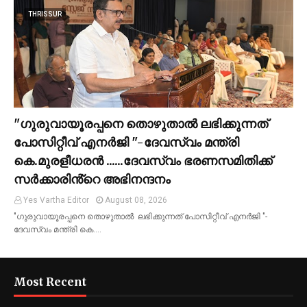
THRISSUR
"ഗുരുവായൂരപ്പനെ തൊഴുതാൽ ലഭിക്കുന്നത്
പോസിറ്റീവ് എനർജി "-ദേവസ്വം മന്ത്രി
കെ.മുരളീധരൻ ......ദേവസ്വം ഭരണസമിതിക്ക്
സർക്കാരിൻ്റെ അഭിനന്ദനം
Yes Vartha Editor
August 08, 2026
"ഗുരുവായൂരപ്പനെ തൊഴുതാൽ ലഭിക്കുന്നത് പോസിറ്റീവ് എനർജി "-
ദേവസ്വം മന്ത്രി കെ.…
Most Recent