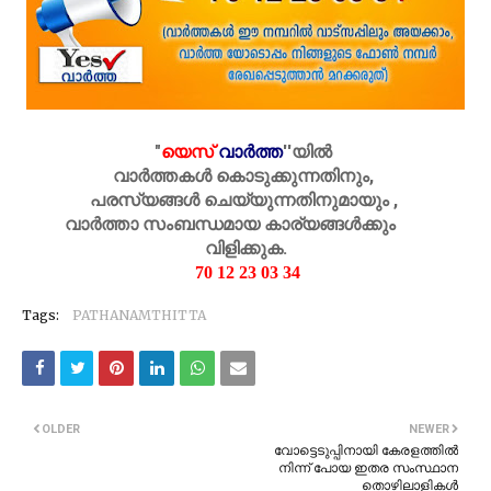
"
യെസ്
വാർത്ത
''
യിൽ
വാർത്തകൾ കൊടുക്കുന്നതിനും,
പരസ്യങ്ങൾ ചെയ്യുന്നതിനുമായും ,
വാർത്താ സംബന്ധമായ കാര്യങ്ങൾക്കും
വിളിക്കുക.
70 12 23 03 34
Tags:
PATHANAMTHITTA
OLDER
NEWER
വോട്ടെടുപ്പിനായി കേരളത്തില്‍
നിന്ന് പോയ ഇതര സംസ്ഥാന
തൊഴിലാളികള്‍