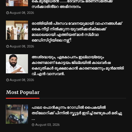
കെ.മുരളീധരൻ ......ദേവസ്വം ഭരണസമിതിക്ക്
സർക്കാരിൻ്റെ അഭിനന്ദനം
August 08, 2026
രാത്രിയിൽ പ്രസവ വേദനയുമായി വാഹനങ്ങൾക്ക്
കൈ നീട്ടി നിൽക്കുന്ന യുവതിക്കരികിലേക്ക്
മാലാഖയായി എത്തിയത് മാർ സ്ലീവാ
മെഡിസിറ്റിയിലെ നഴ്സ് !
August 08, 2026
അശ്രദ്ധയും, ഏകോപനം ഇല്ലായ്മയും
കാരണമാണ് കോട്ടയം ജില്ലയിൽ കാലവർഷ
കെടുതികൾ രൂക്ഷമാകാൻ കാരണമെന്നും മുൻമന്ത്രി
വി.എൻ വാസവൻ.
August 08, 2026
Most Popular
പാലാ പൊൻകുന്നം റോഡിൽ പൈകയിൽ
തടിലോറിക്ക് പിന്നിൽ സ്കൂട്ടർ ഇടിച്ച് രണ്ടുപേർ മരിച്ചു
...
August 03, 2026