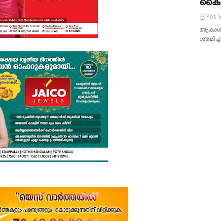
കൈമ
Yes V
ആകാശത്ത
ശ്രമിച