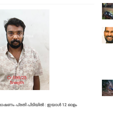
ലെ മോഷണം പ്രതി പിടിയിൽ : ഇയാൾ 12 ഓളം