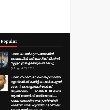
 Popular
പാലാ പൊൻകുന്നം റോഡിൽ
പൈകയിൽ തടിലോറിക്ക് പിന്നിൽ
സ്കൂട്ടർ ഇടിച്ച് രണ്ടുപേർ മരിച്ചു ...
August 03, 2026
പാലാ നഗരസഭാ പൊതുമരാമത്ത്
സ്റ്റാൻഡിംഗ് കമ്മിറ്റി ചെയർ പേഴ്സൺ
ടോണി തൈപ്പറമ്പന് നേർക്ക്
ആക്രമണം ..... രാത്രി 8.30 ഓടെ
ആണ് ടോണിക്ക് അടിയേറ്റത് ....
പാലാ ജനറൽ ആശുപത്രിയിൽ
ചികിത്സ തേടി എത്തിയ ടോണിക്ക്
നേരെ അവിടെ വെച്ചും