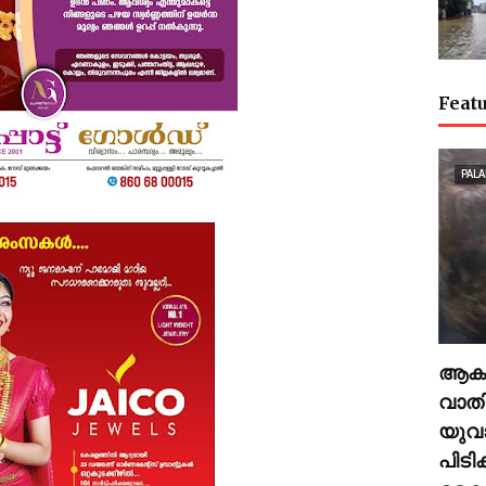
Featu
PALA
ആകാശ
വാതില
യുവാവ
പിട