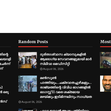
Random Posts
Most
ിന്റെ
ദുരിതാശ്വാസ ക്യാമ്പുകളിൽ
് മലയാളി
ആരോഗ്യ സേവനങ്ങളുമായി മാർ
ര്‍ന്ന്
സ്ലീവാ മെഡിസിറ്റി
ന്
August 06, 2026
മണ്‍സൂണ്‍
പാത്തിയും...ചക്രവാതച്ചുഴികളും...
42
രാജ്യത്തിന്റെ വിവിധ ഭാഗങ്ങളില്‍
്‍ ഒരു
ഓഗസ്റ്റ് 11 വരെ ശക്തമായ
മഴയ്ക്കും ഇടിമിന്നലിനും സാധ്യത
ന്‍സ്
August 06, 2026
പാലാ ജനറൽ ആശുപത്രിയിലെ