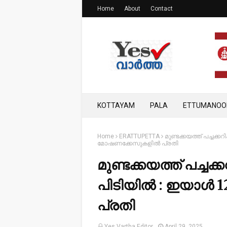
Home
About
Contact
KOTTAYAM
PALA
ETTUMANOO
Home
ERATTUPETTA
മുണ്ടക്കയത്ത് പച്ച
മോഷണക്കേസുകളിൽ പ്രതി
മുണ്ടക്കയത്ത് പച്ച
പിടിയിൽ : ഇയാൾ
പ്രതി
Yes Vartha Editor
April 29, 2025