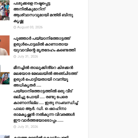
പശുക്കളെ നഷ്ടപ്പെട്ട
അനിൽകുമാറിന്
ആശ്വാസവുമായി മന്ത്രി ബിന്ദു
കൃഷ്ണ
August 03, 2026
പൂഞ്ഞാര്‍ പയ്യാനിത്തോട്ടത്ത്
ഉരുള്‍പൊട്ടലില്‍ കാണാതായ
യുവാവിന്റെ മൃതദേഹം കണ്ടെത്തി
July 31, 2026
മീനച്ചിൽ താലൂക്കിൻ്റെ കിഴക്കൻ
മലയോര മേഖലയിൽ അഞ്ചിടത്ത്
ഉരുൾ പൊട്ടിയതായി റവന്യൂ
അധികൃതർ ....
പയ്യാനിത്തോട്ടത്തിൽ ഒരു വീട്
ഒലിച്ചു പോയി .... രണ്ടു പേരെ
കാണാനില്ല .... ഇതു സംബന്ധിച്ച്
പാലാ ആർ. ഡി. ഒ ഷാഹിനാ
രാമകൃഷ്ണൻ നൽകുന്ന വിവരങ്ങൾ
ഈ വാർത്തയോടൊപ്പം .....
July 31, 2026
കനത്ത മഴയില്‍ കൊല്ലപ്പള്ളി