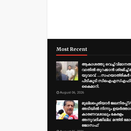
Most Recent
ആകാശത്തു വെച്ച് വിമാനത്ത
വാതില്‍ തുറക്കാന്‍ ശ്രമിച്ച
യുവാവ്. ...സഹയാത്രികര്‍ ചേ
പിടികൂടി സിഐഎസ്എഫി
കൈമാറി.
August 06, 2026
മുല്ലപ്പെരിയാര്‍ ജലനിരപ്പ് 1
അടിയില്‍ നിന്നും ഉയര്‍ത്താന
കാരണവശാലും കേരളം
അനുവദിക്കില്ല: മന്ത്രി മോ
ജോസഫ്