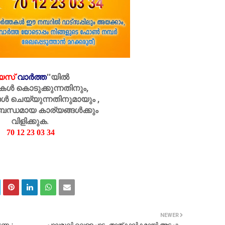
െസ്
വാർത്ത
''
യിൽ
കൾ കൊടുക്കുന്നതിനും,
ൾ ചെയ്യുന്നതിനുമായും ,
ബന്ധമായ കാര്യങ്ങൾക്കും
വിളിക്കുക.
70 12 23 03 34
NEWER
േടണം:
പാലരുവി വെള്ളച്ചാട്ടം താത്‌കാലികമായി അടച്ചു…