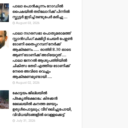
പാലാ പൊൻകുന്നം റോഡിൽ
പൈകയിൽ തടിലോറിക്ക് പിന്നിൽ
സ്കൂട്ടർ ഇടിച്ച് രണ്ടുപേർ മരിച്ചു ...
August 03, 2026
പാലാ നഗരസഭാ പൊതുമരാമത്ത്
സ്റ്റാൻഡിംഗ് കമ്മിറ്റി ചെയർ പേഴ്സൺ
ടോണി തൈപ്പറമ്പന് നേർക്ക്
ആക്രമണം ..... രാത്രി 8.30 ഓടെ
ആണ് ടോണിക്ക് അടിയേറ്റത് ....
പാലാ ജനറൽ ആശുപത്രിയിൽ
ചികിത്സ തേടി എത്തിയ ടോണിക്ക്
നേരെ അവിടെ വെച്ചും
ആക്രമണമുണ്ടായി ....
August 02, 2026
കോട്ടയം ജില്ലയില്‍
പ്രകൃതിക്ഷോഭം: കിഴക്കന്‍
മേഖലയില്‍ കനത്ത മഴയും
ഉരുള്‍പൊട്ടലും; വീട് ഒലിച്ചുപോയി,
വിവിധയിടങ്ങളില്‍ വെള്ളക്കെട്ട്
July 31, 2026