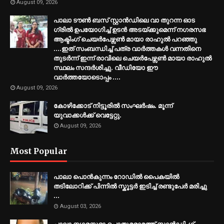
August 09, 2026
പാലാ ടൗൺ ബസ് സ്റ്റാൻഡിലെ വാ തുറന്ന ഓട
ഗ്രിൽ ഉപയോഗിച്ച് ഉടൻ അടയ്ക്കുമെന്ന് നഗരസഭ
ആക്ടിംഗ് ചെയർപേഴ്സൺ മായാ രാഹുൽ പറഞ്ഞു
....ഇത് സംബന്ധിച്ച് പത്ര വാർത്തകൾ വന്നതിനെ
തുടർന്ന് ഇന്ന് രാവിലെ ചെയർപേഴ്സൺ മായാ രാഹുൽ
സ്ഥലം സന്ദർശിച്ചു. വീഡിയോ ഈ
വാർത്തയോടൊപ്പം ....
August 09, 2026
കോഴിക്കോട് നിട്ടൂരിൽ സംഘർഷം. മൂന്ന്
യുവാക്കൾക്ക് വെട്ടേറ്റു.
August 09, 2026
Most Popular
പാലാ പൊൻകുന്നം റോഡിൽ പൈകയിൽ
തടിലോറിക്ക് പിന്നിൽ സ്കൂട്ടർ ഇടിച്ച് രണ്ടുപേർ മരിച്ചു
...
August 03, 2026