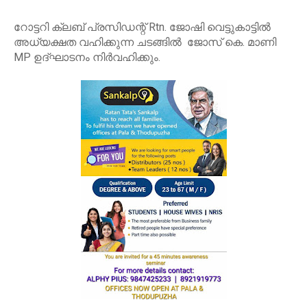
റോട്ടറി ക്ലബ് പ്രസിഡന്റ് Rtn. ജോഷി വെട്ടുകാട്ടിൽ
അധ്യക്ഷത വഹിക്കുന്ന ചടങ്ങിൽ ജോസ് കെ. മാണി
MP ഉദ്ഘാടനം നിർവഹിക്കും.