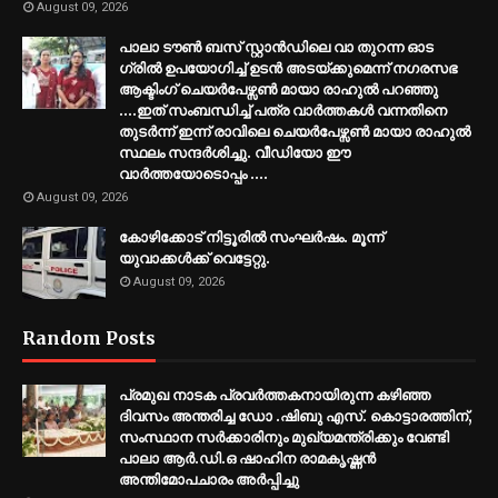
August 09, 2026
പാലാ ടൗൺ ബസ് സ്റ്റാൻഡിലെ വാ തുറന്ന ഓട
ഗ്രിൽ ഉപയോഗിച്ച് ഉടൻ അടയ്ക്കുമെന്ന് നഗരസഭ
ആക്ടിംഗ് ചെയർപേഴ്സൺ മായാ രാഹുൽ പറഞ്ഞു
....ഇത് സംബന്ധിച്ച് പത്ര വാർത്തകൾ വന്നതിനെ
തുടർന്ന് ഇന്ന് രാവിലെ ചെയർപേഴ്സൺ മായാ രാഹുൽ
സ്ഥലം സന്ദർശിച്ചു. വീഡിയോ ഈ
വാർത്തയോടൊപ്പം ....
August 09, 2026
കോഴിക്കോട് നിട്ടൂരിൽ സംഘർഷം. മൂന്ന്
യുവാക്കൾക്ക് വെട്ടേറ്റു.
August 09, 2026
Random Posts
പ്രമുഖ നാടക പ്രവർത്തകനായിരുന്ന കഴിഞ്ഞ
ദിവസം അന്തരിച്ച ഡോ .ഷിബു എസ്. കൊട്ടാരത്തിന്,
സംസ്ഥാന സർക്കാരിനും മുഖ്യമന്ത്രിക്കും വേണ്ടി
പാലാ ആർ.ഡി.ഒ ഷാഹിന രാമകൃഷ്ണൻ
അന്തിമോപചാരം അർപ്പിച്ചു