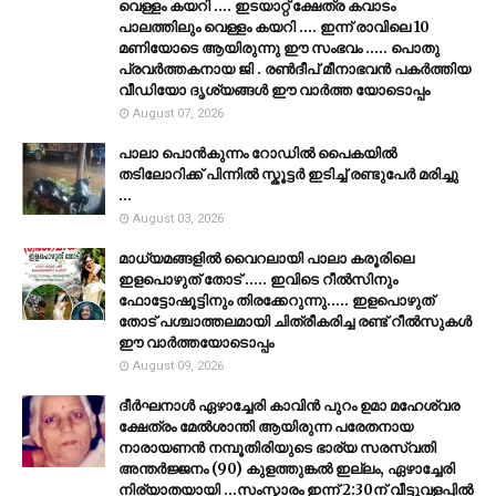
വെള്ളം കയറി .... ഇടയാറ്റ് ക്ഷേത്ര കവാടം
പാലത്തിലും വെള്ളം കയറി .... ഇന്ന് രാവിലെ 10
മണിയോടെ ആയിരുന്നു ഈ സംഭവം ..... പൊതു
പ്രവർത്തകനായ ജി . രൺദീപ് മീനാഭവൻ പകർത്തിയ
വീഡിയോ ദൃശ്യങ്ങൾ ഈ വാർത്ത യോടൊപ്പം
August 07, 2026
പാലാ പൊൻകുന്നം റോഡിൽ പൈകയിൽ
തടിലോറിക്ക് പിന്നിൽ സ്കൂട്ടർ ഇടിച്ച് രണ്ടുപേർ മരിച്ചു
...
August 03, 2026
മാധ്യമങ്ങളിൽ വൈറലായി പാലാ കരൂരിലെ
ഇളപൊഴുത് തോട് ..... ഇവിടെ റീൽസിനും
ഫോട്ടോഷൂട്ടിനും തിരക്കേറുന്നു..... ഇളപൊഴുത്
തോട് പശ്ചാത്തലമായി ചിത്രീകരിച്ച രണ്ട് റീൽസുകൾ
ഈ വാർത്തയോടൊപ്പം
August 09, 2026
ദീർഘനാൾ ഏഴാച്ചേരി കാവിൻ പുറം ഉമാ മഹേശ്വര
ക്ഷേത്രം മേൽശാന്തി ആയിരുന്ന പരേതനായ
നാരായണൻ നമ്പൂതിരിയുടെ ഭാര്യ സരസ്വതി
അന്തർജ്ജനം (90) കുളത്തുങ്കൽ ഇല്ലം, ഏഴാച്ചേരി
നിര്യാതയായി ...സംസ്കാരം ഇന്ന് 2:30ന് വീട്ടുവളപ്പിൽ