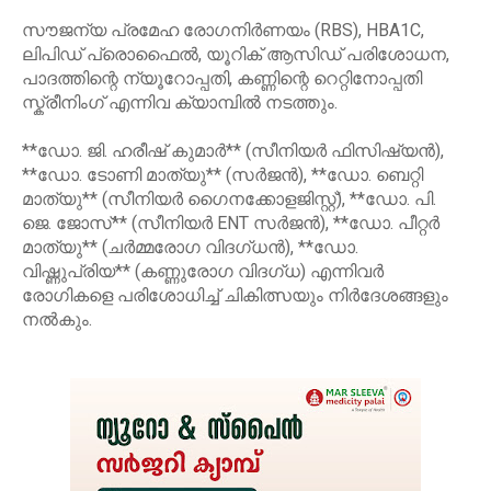
സൗജന്യ പ്രമേഹ രോഗനിർണയം (RBS), HBA1C,
ലിപിഡ് പ്രൊഫൈൽ, യൂറിക് ആസിഡ് പരിശോധന,
പാദത്തിന്റെ ന്യൂറോപ്പതി, കണ്ണിന്റെ റെറ്റിനോപ്പതി
സ്ക്രീനിംഗ് എന്നിവ ക്യാമ്പിൽ നടത്തും.
**ഡോ. ജി. ഹരീഷ് കുമാർ** (സീനിയർ ഫിസിഷ്യൻ),
**ഡോ. ടോണി മാത്യു** (സർജൻ), **ഡോ. ബെറ്റി
മാത്യു** (സീനിയർ ഗൈനക്കോളജിസ്റ്റ്), **ഡോ. പി.
ജെ. ജോസ്** (സീനിയർ ENT സർജൻ), **ഡോ. പീറ്റർ
മാത്യു** (ചർമ്മരോഗ വിദഗ്ധൻ), **ഡോ.
വിഷ്ണുപ്രിയ** (കണ്ണുരോഗ വിദഗ്ധ) എന്നിവർ
രോഗികളെ പരിശോധിച്ച് ചികിത്സയും നിർദേശങ്ങളും
നൽകും.