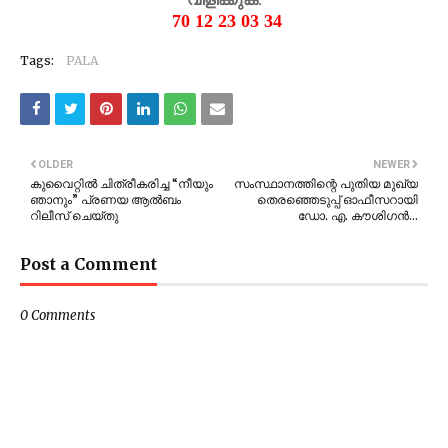
70 12 23 03 34
Tags:
PALA
OLDER
NEWER
കുവൈറ്റിൽ ചിത്രീകരിച്ച “നീയും
സംസ്ഥാനത്തിന്റെ പുതിയ മുഖ്യ
ഞാനും” പ്രണയ ആൽബം
തെരഞ്ഞെടുപ്പ് ഓഫീസറായി
റിലീസ് ചെയ്തു
ഡോ. എ. കൗശിഗൻ…
Post a Comment
0 Comments