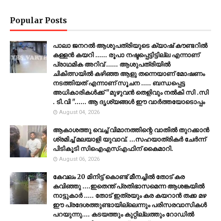
Popular Posts
പാലാ ജനറൽ ആശുപത്രിയുടെ ക്യാഷ് കൗണ്ടറിൽ
കള്ളൻ കയറി ...... രൂപാ നഷ്ടപ്പെട്ടിട്ടില്ല എന്നാണ്
പ്രാഥമിക അറിവ് ...... ആശുപത്രിയിൽ
ചികിത്സയിൽ കഴിഞ്ഞ ആളു തന്നെയാണ് മോഷണം
നടത്തിയത് എന്നാണ് സൂചന ..... ബന്ധപ്പെട്ട
അധികാരികൾക്ക് "മുഴുവൻ തെളിവും നൽകി സി .സി
. ടി.വി "...... ആ ദൃശ്യങ്ങൾ ഈ വാർത്തയോടൊപ്പം
August 04, 2026
ആകാശത്തു വെച്ച് വിമാനത്തിന്റെ വാതില്‍ തുറക്കാന്‍
ശ്രമിച്ച് മലയാളി യുവാവ്. ...സഹയാത്രികര്‍ ചേര്‍ന്ന്
പിടികൂടി സിഐഎസ്എഫിന് കൈമാറി.
August 06, 2026
കേവലം 20 മിനിട്ട് കൊണ്ട് മീനച്ചിൽ തോട് കര
കവിഞ്ഞു ....ഇതെന്ത് പ്രതിഭാസമെന്ന ആശങ്കയിൽ
നാട്ടുകാർ ..... തോട് ഇത്രയും കര കയറാൻ തക്ക മഴ
ഈ പ്രദേശത്തുണ്ടായില്ലെന്നും പരിസരവാസികൾ
പറയുന്നു.... കടയത്തും കുറ്റില്ലത്തും റോഡിൽ