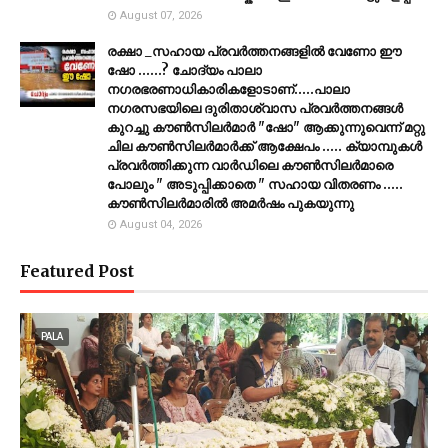
August 07, 2026
രക്ഷാ _സഹായ പ്രവർത്തനങ്ങളിൽ വേണോ ഈ
ഷോ ......? ചോദ്യം പാലാ
നഗരഭരണാധികാരികളോടാണ്.....പാലാ
നഗരസഭയിലെ ദുരിതാശ്വാസ പ്രവർത്തനങ്ങൾ
കുറച്ചു കൗൺസിലർമാർ "ഷോ" ആക്കുന്നുവെന്ന് മറ്റു
ചില കൗൺസിലർമാർക്ക് ആക്ഷേപം ..... ക്യാമ്പുകൾ
പ്രവർത്തിക്കുന്ന വാർഡിലെ കൗൺസിലർമാരെ
പോലും " അടുപ്പിക്കാതെ " സഹായ വിതരണം .....
കൗൺസിലർമാരിൽ അമർഷം പുകയുന്നു
August 04, 2026
Featured Post
PALA