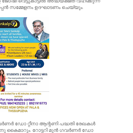
റ് ജോഷി വെട്ടുകാട്ടിൽ അദ്ധ്യക്ഷത വഹിക്കുന്ന
പ്പൻ സമ്മേളനം ഉദഘാടണം ചെയ്യും.
ട് ഗവർണർ ഡോ റ്റീനാ ആന്റണി പദ്ധതി രേഖകൾ
ു കൈമാറും. റോട്ടറി മുൻ ഗവർണർ ഡോ