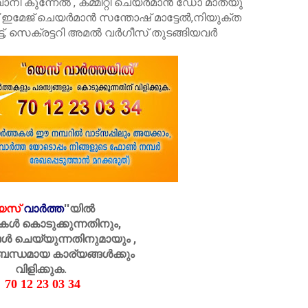
 കുന്നേൽ , കമ്മിറ്റി ചെയർമാൻ ഡോ മാത്യു
് ഇമേജ് ചെയർമാൻ സന്തോഷ് മാട്ടേൽ,നിയുക്‌ത
്, സെക്രട്ടറി അമൽ വർഗീസ് തുടങ്ങിയവർ
െസ്
വാർത്ത
''
യിൽ
കൾ കൊടുക്കുന്നതിനും,
ൾ ചെയ്യുന്നതിനുമായും ,
ബന്ധമായ കാര്യങ്ങൾക്കും
വിളിക്കുക.
70 12 23 03 34