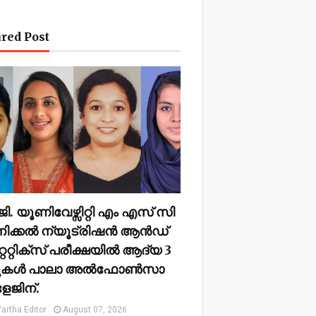
red Post
ജി. യൂണിവേഴ്സിറ്റി എം എസ് സി
നിക്കൽ ന്യൂട്രിഷൻ ആൻഡ്
ററ്റിക്സ് പരീക്ഷയിൽ ആദ്യ 3
്കുകൾ പാലാ അൽഫോൺസാ
േജിന്.
artha Editor
August 07, 2026