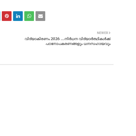
NEWER
വിദ്യാകിരണം 2026 ....നിർധന വിദ്യാർത്ഥികൾക്ക്
പഠനോപകരണങ്ങളും ധനസഹായവും