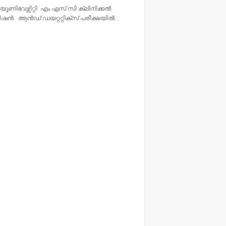
 യൂണിവേഴ്സിറ്റി എം എസ് സി ക്ലിനിക്കൽ
രിഷൻ ആൻഡ് ഡയറ്ററ്റിക്സ് പരീക്ഷയിൽ…