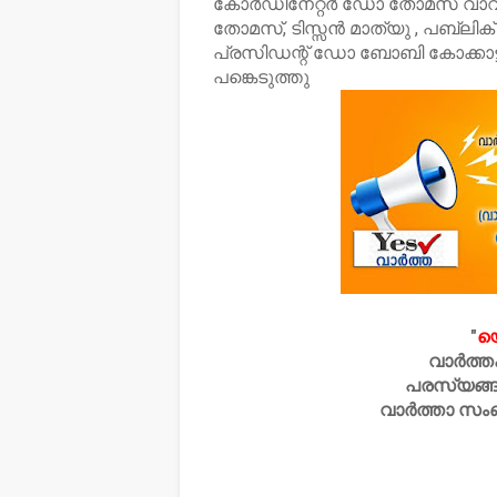
കോർഡിനേറ്റർ ഡോ തോമസ് വാവാനി
തോമസ്, ടിസ്സൻ മാത്യു , പബ്ലിക
പ്രസിഡന്റ് ഡോ ബോബി കോക്കാട്ട
പങ്കെടുത്തു
"
യ
വാർത്ത
പരസ്യങ്ങ
വാർത്താ സം