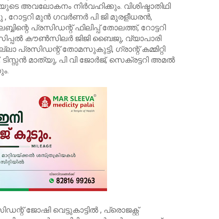
ുടെ അവലോകനം നിർവഹിക്കും. വിശിഷ്ടാതിഥി
, റോട്ടറി മുൻ ഗവർണർ പി ജി മുരളീധരൻ,
ലബ്ബിന്റെ പ്രസിഡന്റ് ഫിലിപ്പ് തോലത്ത്, റോട്ടറി
ിസിപ്പൽ കൗൺസിലർ ജിജി ബൈജു, വ്യാപാരി
രസിഡന്റ് തോമസുകുട്ടി, ഗ്രാന്റ് കമ്മിറ്റി
സ്സൻ മാത്യു, പി വി ജോർജ്, സെക്രട്ടറി അമൽ
ും.
്റ് ജോഷി വെട്ടുകാട്ടിൽ , പ്രൊജക്റ്റ്