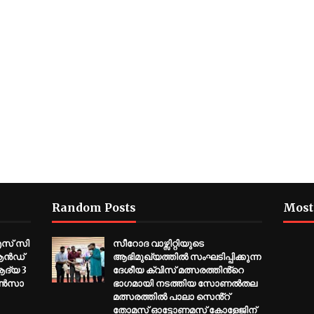
Random Posts
Most
 എസ് സി
സീറോദ വാഴ്സിറ്റിയുടെ
 ആൻഡ്
ആഭിമുഖ്യത്തിൽ സംഘടിപ്പിക്കുന്ന
ആദ്യ 3
ദേശീയ ക്വിസ് മത്സരത്തിൻ്റെ
ോൺസാ
ഭാഗമായി നടത്തിയ സോണൽതല
മത്സരത്തിൽ പാലാ സെൻ്റ്
തോമസ് ഓട്ടോണമസ് കോളേജിന്