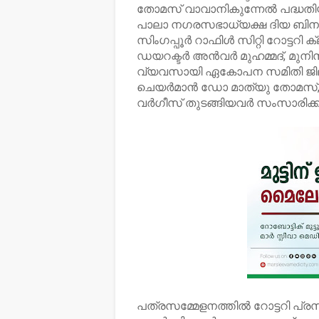
തോമസ് വാവാനികുന്നേൽ പദ്ധതിയ
പാലാ നഗരസഭാധ്യക്ഷ ദിയ ബിനു 
സിംഗപ്പൂർ റാഫിൾ സിറ്റി റോട്ടറി ക്
ഡയറക്ടർ അൻവർ മുഹമ്മദ്, മുന
വ്യവസായി ഏകോപന സമിതി ജില്ലാ പ്
ചെയർമാൻ ഡോ മാത്യു തോമസ്, ടി
വർഗീസ് തുടങ്ങിയവർ സംസാരിക്ക
പത്രസമ്മേളനത്തിൽ റോട്ടറി പ്രസിഡന