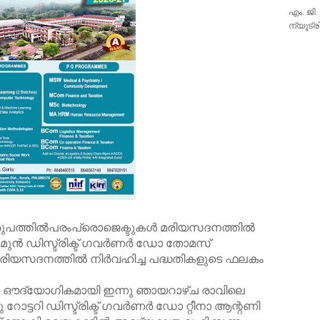
എം. ജി.
ന്യൂട്
 ഇരുപത്തിൽപരംപ്രൊജെക്ടുകൾ മരിയസദനത്തിൽ
്ടറി മുൻ ഡിസ്ട്രിക്ട് ഗവർണർ ഡോ തോമസ്
് മരിയസദനത്തിൽ നിർവഹിച്ച പദ്ധതികളുടെ ഫലകം
തനം ഔദ്യോഗികമായി ഇന്നു ഞായറാഴ്ച രാവിലെ
 റോട്ടറി ഡിസ്ട്രിക്ട് ഗവർണർ ഡോ റ്റീനാ ആന്റണി