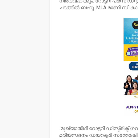
നിർവ്വഹിക്കും. റോട്ടറി പ്രസിഡന്
ചടങ്ങിൽ ബഹു. MLA മാണി സി കാ
മുഖ്യാതിഥി റോട്ടറി ഡിസ്ട്രിക്
മരിയസദനം ഡയറക്ടർ സന്തോഷിന