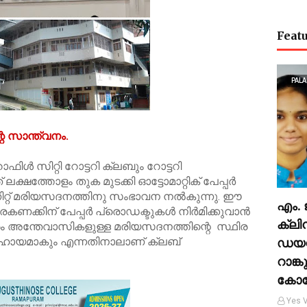
Featu
PALA
െ സാന്ത്വനം.
ാഫിൾ സിറ്റി റോട്ടറി ക്ലബും റോട്ടറി
ക്ഷത്തോളം തുക മുടക്കി ഓട്ടോമാറ്റിക് പേപ്പർ
 യൂണിറ്റ് മരിയസദനത്തിനു സംഭാവന നൽകുന്നു. ഈ
എം. 
രകണക്കിന് പേപ്പർ പ്രൊഡക്ടുകൾ നിർമിക്കുവാൻ
ക്ലി
രം അന്തേവാസികളുള്ള മരിയസദനത്തിന്റെ സ്ഥിര
സഹായമാകും എന്നതിനാലാണ് ക്ലബ്
ഡയറ്
റാങ
കോള
Yes V