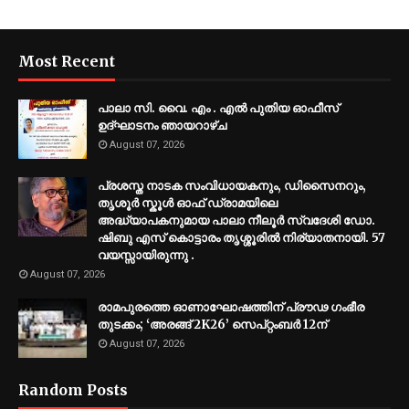
Most Recent
പാലാ സി. വൈ. എം . എൽ പുതിയ ഓഫീസ്
ഉദ്ഘാടനം ഞായറാഴ്ച
August 07, 2026
പ്രശസ്ത നാടക സംവിധായകനും, ഡിസൈനറും,
തൃശൂർ സ്കൂൾ ഓഫ് ഡ്രാമയിലെ
അദ്ധ്യാപകനുമായ പാലാ നീലൂർ സ്വദേശി ഡോ.
ഷിബു എസ് കൊട്ടാരം തൃശ്ശൂരിൽ നിര്യാതനായി. 57
വയസ്സായിരുന്നു .
August 07, 2026
രാമപുരത്തെ ഓണാഘോഷത്തിന് പ്രൗഢ ഗംഭീര
തുടക്കം; ‘അരങ്ങ് 2K26’ സെപ്റ്റംബർ 12ന്
August 07, 2026
Random Posts