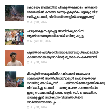
കോട്ടയം ജില്ലയില്‍ പ്രകൃതിക്ഷോഭം: കിഴക്കന്‍
മേഖലയില്‍ കനത്ത മഴയും ഉരുള്‍പൊട്ടലും; വീട്
ഒലിച്ചുപോയി, വിവിധയിടങ്ങളില്‍ വെള്ളക്കെട്ട്
July 31, 2026
പശുക്കളെ നഷ്ടപ്പെട്ട അനിൽകുമാറിന്
ആശ്വാസവുമായി മന്ത്രി ബിന്ദു കൃഷ്ണ
August 03, 2026
പൂഞ്ഞാര്‍ പയ്യാനിത്തോട്ടത്ത് ഉരുള്‍പൊട്ടലില്‍
കാണാതായ യുവാവിന്റെ മൃതദേഹം കണ്ടെത്തി
July 31, 2026
മീനച്ചിൽ താലൂക്കിൻ്റെ കിഴക്കൻ മലയോര
മേഖലയിൽ അഞ്ചിടത്ത് ഉരുൾ പൊട്ടിയതായി
റവന്യൂ അധികൃതർ .... പയ്യാനിത്തോട്ടത്തിൽ ഒരു
വീട് ഒലിച്ചു പോയി .... രണ്ടു പേരെ കാണാനില്ല ....
ഇതു സംബന്ധിച്ച് പാലാ ആർ. ഡി. ഒ ഷാഹിനാ
രാമകൃഷ്ണൻ നൽകുന്ന വിവരങ്ങൾ ഈ
വാർത്തയോടൊപ്പം .....
July 31, 2026