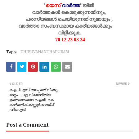
"
യെസ്
വാർത്ത
''
യിൽ
വാർത്തകൾ കൊടുക്കുന്നതിനും,
പരസ്യങ്ങൾ ചെയ്യുന്നതിനുമായും ,
വാർത്താ സംബന്ധമായ കാര്യങ്ങൾക്കും
വിളിക്കുക.
70 12 23 03 34
Tags:
THIRUVANANTHAPURAM
OLDER
NEWER
ഐപിഎസ് തലപ്പത്ത് വീണ്ടും
മാറ്റം....പുട്ട വിമലാദിത്യ
ഉത്തരമേഖലാ ഐജി; കെ
കാര്‍ത്തിക് കണ്ണൂര്‍ റേഞ്ച്
ഡിഐജി
Post a Comment