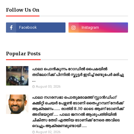
Follow Us On
Popular Posts
പാലാ പൊൻകുന്നം റോഡിൽ പൈകയിൽ
തടിലോറിക്ക് പിന്നിൽ സ്കൂട്ടർ ഇടിച്ച് രണ്ടുപേർ മരിച്ചു
...
August 03, 2026
പാലാ നഗരസഭാ പൊതുമരാമത്ത് സ്റ്റാൻഡിംഗ്
കമ്മിറ്റി ചെയർ പേഴ്സൺ ടോണി തൈപ്പറമ്പന് നേർക്ക്
ആക്രമണം ..... രാത്രി 8.30 ഓടെ ആണ് ടോണിക്ക്
അടിയേറ്റത് .... പാലാ ജനറൽ ആശുപത്രിയിൽ
ചികിത്സ തേടി എത്തിയ ടോണിക്ക് നേരെ അവിടെ
വെച്ചും ആക്രമണമുണ്ടായി ....
August 02, 2026