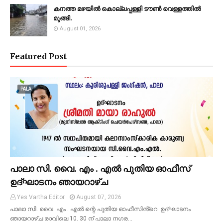
കനത്ത മഴയില്‍ കൊല്ലപ്പള്ളി ടൗണ്‍ വെള്ളത്തില്‍
മുങ്ങി.
August 01, 2026
Featured Post
PALA
പാലാ സി. വൈ. എം . എൽ പുതിയ ഓഫീസ്
ഉദ്ഘാടനം ഞായറാഴ്ച
Yes Vartha Editor
August 07, 2026
പാലാ സി. വൈ. എം . എൽ ന്റെ പുതിയ ഓഫീസിൻ്റെ ഉദ്ഘാടനം
ഞായറാഴ്ച രാവിലെ 10. 30 ന് പാലാ നഗര…