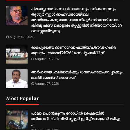
പ്രശസ്ത നാടക സംവിധായകനും, ഡിസൈനറും,
തൃശൂർ സ്കൂൾ ഓഫ് ഡ്രാമയിലെ
അദ്ധ്യാപകനുമായ പാലാ നീലൂർ സ്വദേശി ഡോ.
ഷിബു എസ് കൊട്ടാരം തൃശ്ശൂരിൽ നിര്യാതനായി. 57
വയസ്സായിരുന്നു .
August 07, 2026
രാമപുരത്തെ ഓണാഘോഷത്തിന് പ്രൗഢ ഗംഭീര
തുടക്കം; ‘അരങ്ങ് 2K26’ സെപ്റ്റംബർ 12ന്
August 07, 2026
അര്‍ഹരായ എല്ലാവര്‍ക്കും ധനസഹായം ഉറപ്പാക്കും-
മന്ത്രി മോന്‍സ് ജോസഫ്
August 07, 2026
Most Popular
പാലാ പൊൻകുന്നം റോഡിൽ പൈകയിൽ
തടിലോറിക്ക് പിന്നിൽ സ്കൂട്ടർ ഇടിച്ച് രണ്ടുപേർ മരിച്ചു
...