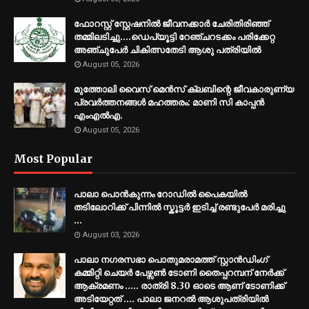
ഫോറസ്റ്റ് സ്റ്റേഷനിൽ ജീവനക്കാർ ചേരിതിരിഞ്ഞ്
തമ്മിലടിച്ചു....ഡെപ്യൂട്ടി റേഞ്ചറടക്കം പരിക്കേറ്റ
അഞ്ചുപേർ ചികിത്സതേടി ആശു പത്രിയിൽ
August 05, 2026
മുത്തോലി വൈസ് മെൻസ് ക്ലബിന്റെ ജീവകാരുണ്യ
പ്രവർത്തനങ്ങൾ മഹത്തരം: മാണി സി കാപ്പൻ
എംഎൽഎ.
August 05, 2026
Most Popular
പാലാ പൊൻകുന്നം റോഡിൽ പൈകയിൽ
തടിലോറിക്ക് പിന്നിൽ സ്കൂട്ടർ ഇടിച്ച് രണ്ടുപേർ മരിച്ചു
...
August 03, 2026
പാലാ നഗരസഭാ പൊതുമരാമത്ത് സ്റ്റാൻഡിംഗ്
കമ്മിറ്റി ചെയർ പേഴ്സൺ ടോണി തൈപ്പറമ്പന് നേർക്ക്
ആക്രമണം ..... രാത്രി 8.30 ഓടെ ആണ് ടോണിക്ക്
അടിയേറ്റത് .... പാലാ ജനറൽ ആശുപത്രിയിൽ