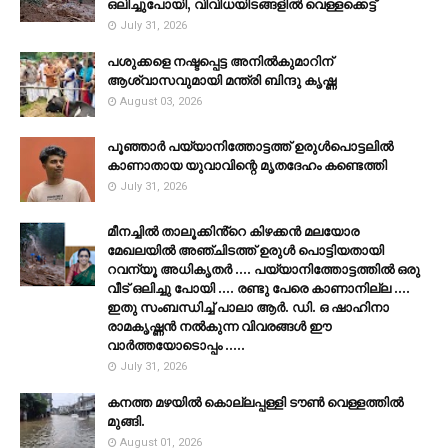
ഒലിച്ചുപോയി, വിവിധയിടങ്ങളില്‍ വെള്ളക്കെട്ട്
July 31, 2026
പശുക്കളെ നഷ്ടപ്പെട്ട അനിൽകുമാറിന്
ആശ്വാസവുമായി മന്ത്രി ബിന്ദു കൃഷ്ണ
August 03, 2026
പൂഞ്ഞാര്‍ പയ്യാനിത്തോട്ടത്ത് ഉരുള്‍പൊട്ടലില്‍
കാണാതായ യുവാവിന്റെ മൃതദേഹം കണ്ടെത്തി
July 31, 2026
മീനച്ചിൽ താലൂക്കിൻ്റെ കിഴക്കൻ മലയോര
മേഖലയിൽ അഞ്ചിടത്ത് ഉരുൾ പൊട്ടിയതായി
റവന്യൂ അധികൃതർ .... പയ്യാനിത്തോട്ടത്തിൽ ഒരു
വീട് ഒലിച്ചു പോയി .... രണ്ടു പേരെ കാണാനില്ല ....
ഇതു സംബന്ധിച്ച് പാലാ ആർ. ഡി. ഒ ഷാഹിനാ
രാമകൃഷ്ണൻ നൽകുന്ന വിവരങ്ങൾ ഈ
വാർത്തയോടൊപ്പം .....
July 31, 2026
കനത്ത മഴയില്‍ കൊല്ലപ്പള്ളി ടൗണ്‍ വെള്ളത്തില്‍
മുങ്ങി.
August 01, 2026