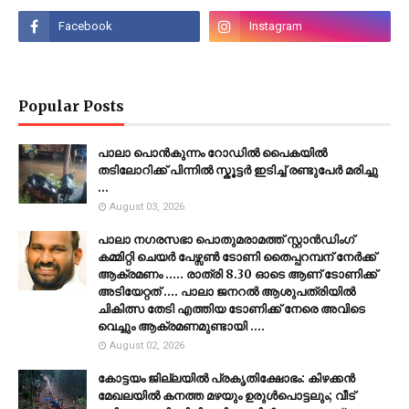
Popular Posts
പാലാ പൊൻകുന്നം റോഡിൽ പൈകയിൽ
തടിലോറിക്ക് പിന്നിൽ സ്കൂട്ടർ ഇടിച്ച് രണ്ടുപേർ മരിച്ചു
...
August 03, 2026
പാലാ നഗരസഭാ പൊതുമരാമത്ത് സ്റ്റാൻഡിംഗ്
കമ്മിറ്റി ചെയർ പേഴ്സൺ ടോണി തൈപ്പറമ്പന് നേർക്ക്
ആക്രമണം ..... രാത്രി 8.30 ഓടെ ആണ് ടോണിക്ക്
അടിയേറ്റത് .... പാലാ ജനറൽ ആശുപത്രിയിൽ
ചികിത്സ തേടി എത്തിയ ടോണിക്ക് നേരെ അവിടെ
വെച്ചും ആക്രമണമുണ്ടായി ....
August 02, 2026
കോട്ടയം ജില്ലയില്‍ പ്രകൃതിക്ഷോഭം: കിഴക്കന്‍
മേഖലയില്‍ കനത്ത മഴയും ഉരുള്‍പൊട്ടലും; വീട്