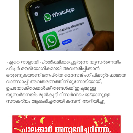
ഏറെ നാളായി പ്രതീക്ഷിക്കപ്പെട്ടിരുന്ന യൂസർനെയിം
ഫീച്ചർ ഔദ്യോഗികമായി അവതരിപ്പിക്കാൻ
ഒരുങ്ങുകയാണ് ജനപ്രിയ മെസേജിംഗ് പ്ലാറ്റ്ഫോമായ
വാട്‍സാപ്പ്. അവതരണത്തിന് മുന്നോടിയായി,
ഉപയോക്താക്കൾക്ക് തങ്ങൾക്ക് ഇഷ്ടമുള്ള
യൂസർനെയിം മുൻകൂട്ടി റിസർവ് ചെയ്യാനുള്ള
സൗകര്യം ആരംഭിച്ചതായി കമ്പനി അറിയിച്ചു.