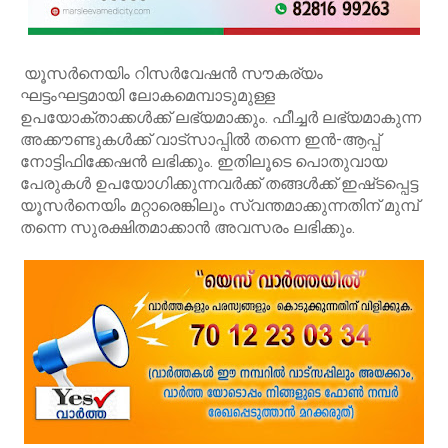
യൂസർനെയിം റിസർവേഷൻ സൗകര്യം
ഘട്ടംഘട്ടമായി ലോകമെമ്പാടുമുള്ള
ഉപയോക്താക്കൾക്ക് ലഭ്യമാക്കും. ഫീച്ചർ ലഭ്യമാകുന്ന
അക്കൗണ്ടുകൾക്ക് വാട്‍സാപ്പിൽ തന്നെ ഇൻ-ആപ്പ്
നോട്ടിഫിക്കേഷൻ ലഭിക്കും. ഇതിലൂടെ പൊതുവായ
പേരുകൾ ഉപയോഗിക്കുന്നവർക്ക് തങ്ങൾക്ക് ഇഷ്‍ടപ്പെട്ട
യൂസർനെയിം മറ്റാരെങ്കിലും സ്വന്തമാക്കുന്നതിന് മുമ്പ്
തന്നെ സുരക്ഷിതമാക്കാൻ അവസരം ലഭിക്കും.