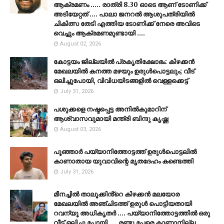
ആക്രമണം ..... രാത്രി 8.30 ഓടെ ആണ് ടോണിക്ക്
അടിയേറ്റത് .... പാലാ ജനറൽ ആശുപത്രിയിൽ
ചികിത്സ തേടി എത്തിയ ടോണിക്ക് നേരെ അവിടെ
വെച്ചും ആക്രമണമുണ്ടായി ....
August 02, 2026
കോട്ടയം ജില്ലയില്‍ പ്രകൃതിക്ഷോഭം: കിഴക്കന്‍
മേഖലയില്‍ കനത്ത മഴയും ഉരുള്‍പൊട്ടലും; വീട്
ഒലിച്ചുപോയി, വിവിധയിടങ്ങളില്‍ വെള്ളക്കെട്ട്
July 31, 2026
പശുക്കളെ നഷ്ടപ്പെട്ട അനിൽകുമാറിന്
ആശ്വാസവുമായി മന്ത്രി ബിന്ദു കൃഷ്ണ
August 03, 2026
പൂഞ്ഞാര്‍ പയ്യാനിത്തോട്ടത്ത് ഉരുള്‍പൊട്ടലില്‍
കാണാതായ യുവാവിന്റെ മൃതദേഹം കണ്ടെത്തി
July 31, 2026
മീനച്ചിൽ താലൂക്കിൻ്റെ കിഴക്കൻ മലയോര
മേഖലയിൽ അഞ്ചിടത്ത് ഉരുൾ പൊട്ടിയതായി
റവന്യൂ അധികൃതർ .... പയ്യാനിത്തോട്ടത്തിൽ ഒരു
വീട് ഒലിച്ചു പോയി .... രണ്ടു പേരെ കാണാനില്ല ....