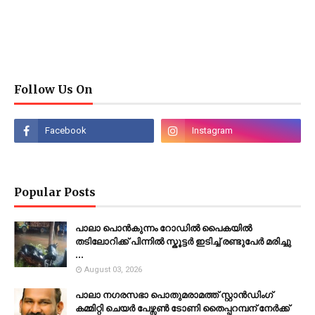
Follow Us On
Popular Posts
പാലാ പൊൻകുന്നം റോഡിൽ പൈകയിൽ
തടിലോറിക്ക് പിന്നിൽ സ്കൂട്ടർ ഇടിച്ച് രണ്ടുപേർ മരിച്ചു
...
August 03, 2026
പാലാ നഗരസഭാ പൊതുമരാമത്ത് സ്റ്റാൻഡിംഗ്
കമ്മിറ്റി ചെയർ പേഴ്സൺ ടോണി തൈപ്പറമ്പന് നേർക്ക്