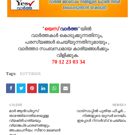
"
യെസ്
വാർത്ത
''
യിൽ
വാർത്തകൾ കൊടുക്കുന്നതിനും,
പരസ്യങ്ങൾ ചെയ്യുന്നതിനുമായും ,
വാർത്താ സംബന്ധമായ കാര്യങ്ങൾക്കും
വിളിക്കുക.
70 12 23 03 34
Tags:
KOTTAYAM
OLDER
NEWER
മാർ ആൻഡ്രൂസ്
വാട്‍സാപ്പിൽ പുതിയ ഫീച്ചർ….
താഴത്തിനെതിരെയുള്ള
നിങ്ങളുടെ യൂസർ നെയിം
വ്യക്തിഹത്യയും
ഇപ്പോൾ റിസർവ്വ് ചെയ്യാം
വ്യാജപ്രചാരണങ്ങളും
അപലപനീയം: സീറോ മലബാര്‍
സഭ