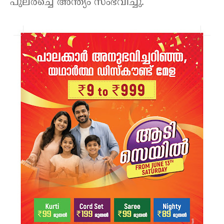
പുലർച്ചെ അന്ത്യം സംഭവിച്ചു.