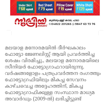
മലയാള മനോരമയിൽ ദീർഘകാലം
ഫോട്ടോ ജേണലിസ്റ്റ് ആയി പ്രവർത്തിച്ച
ശേഷം വിരമിച്ചു., മലയാള മനോരമയിലെ
സീനിയർ ഫോട്ടോഗ്രാഫറായിരുന്നു.
വർഷങ്ങളോളം പത്രപ്രവർത്തന രംഗത്തും
ഫോട്ടോഗ്രഫിയിലും മികച്ച സേവനം
കാഴ്ചവെച്ച അദ്ദേഹത്തിന്, മികച്ച
ഫോട്ടോഗ്രാഫിക്കുള്ള സംസ്ഥാന മാധ്യമ
അവാർഡും (2009-ൽ) ലഭിച്ചിട്ടുണ്ട്