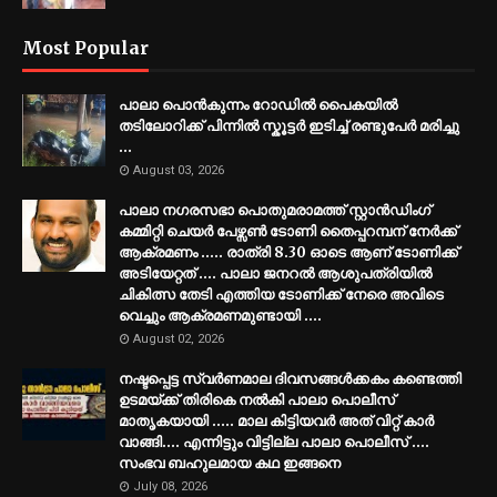
Most Popular
പാലാ പൊൻകുന്നം റോഡിൽ പൈകയിൽ
തടിലോറിക്ക് പിന്നിൽ സ്കൂട്ടർ ഇടിച്ച് രണ്ടുപേർ മരിച്ചു
...
August 03, 2026
പാലാ നഗരസഭാ പൊതുമരാമത്ത് സ്റ്റാൻഡിംഗ്
കമ്മിറ്റി ചെയർ പേഴ്സൺ ടോണി തൈപ്പറമ്പന് നേർക്ക്
ആക്രമണം ..... രാത്രി 8.30 ഓടെ ആണ് ടോണിക്ക്
അടിയേറ്റത് .... പാലാ ജനറൽ ആശുപത്രിയിൽ
ചികിത്സ തേടി എത്തിയ ടോണിക്ക് നേരെ അവിടെ
വെച്ചും ആക്രമണമുണ്ടായി ....
August 02, 2026
നഷ്ടപ്പെട്ട സ്വർണമാല ദിവസങ്ങൾക്കകം കണ്ടെത്തി
ഉടമയ്ക്ക് തിരികെ നൽകി പാലാ പൊലീസ്
മാതൃകയായി ..... മാല കിട്ടിയവർ അത് വിറ്റ് കാർ
വാങ്ങി.... എന്നിട്ടും വിട്ടില്ല പാലാ പൊലീസ് ....
സംഭവ ബഹുലമായ കഥ ഇങ്ങനെ
July 08, 2026