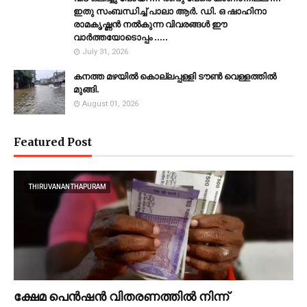
ഇതു സംബന്ധിച്ച് പാലാ ആർ. ഡി. ഒ ഷാഹിനാ
രാമകൃഷ്ണൻ നൽകുന്ന വിവരങ്ങൾ ഈ
വാർത്തയോടൊപ്പം .....
July 31, 2026
കനത്ത മഴയില്‍ കൊല്ലപ്പള്ളി ടൗണ്‍ വെള്ളത്തില്‍
മുങ്ങി.
August 01, 2026
Featured Post
THIRUVANANTHAPURAM
ക്ഷേമ പെൻഷൻ വിതരണത്തിൽ നിന്ന്