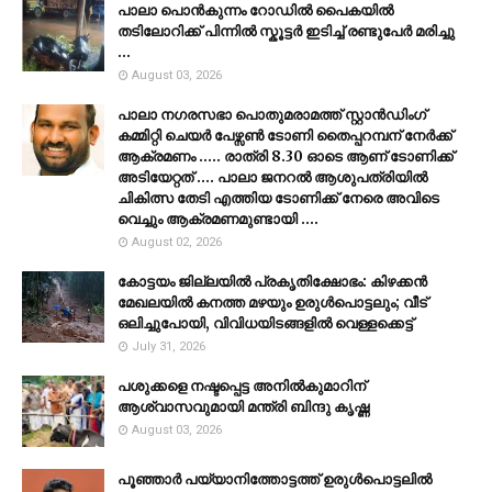
പാലാ പൊൻകുന്നം റോഡിൽ പൈകയിൽ
തടിലോറിക്ക് പിന്നിൽ സ്കൂട്ടർ ഇടിച്ച് രണ്ടുപേർ മരിച്ചു
...
August 03, 2026
പാലാ നഗരസഭാ പൊതുമരാമത്ത് സ്റ്റാൻഡിംഗ്
കമ്മിറ്റി ചെയർ പേഴ്സൺ ടോണി തൈപ്പറമ്പന് നേർക്ക്
ആക്രമണം ..... രാത്രി 8.30 ഓടെ ആണ് ടോണിക്ക്
അടിയേറ്റത് .... പാലാ ജനറൽ ആശുപത്രിയിൽ
ചികിത്സ തേടി എത്തിയ ടോണിക്ക് നേരെ അവിടെ
വെച്ചും ആക്രമണമുണ്ടായി ....
August 02, 2026
കോട്ടയം ജില്ലയില്‍ പ്രകൃതിക്ഷോഭം: കിഴക്കന്‍
മേഖലയില്‍ കനത്ത മഴയും ഉരുള്‍പൊട്ടലും; വീട്
ഒലിച്ചുപോയി, വിവിധയിടങ്ങളില്‍ വെള്ളക്കെട്ട്
July 31, 2026
പശുക്കളെ നഷ്ടപ്പെട്ട അനിൽകുമാറിന്
ആശ്വാസവുമായി മന്ത്രി ബിന്ദു കൃഷ്ണ
August 03, 2026
പൂഞ്ഞാര്‍ പയ്യാനിത്തോട്ടത്ത് ഉരുള്‍പൊട്ടലില്‍