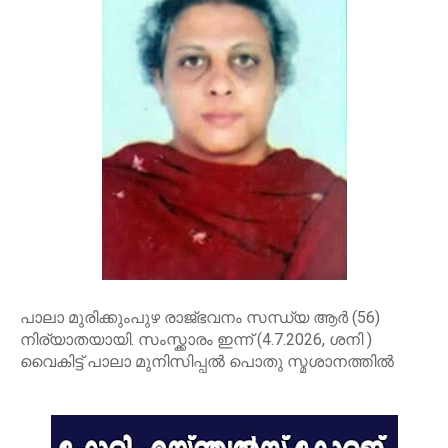
പാലാ മുരിക്കുംപുഴ രാജ്ഭവനം സന്ധ്യ ആർ (56)
നിര്യാതയായി. സംസ്ക്കാരം ഇന്ന് (4.7.2026, ശനി )
വൈകിട്ട് പാലാ മുനിസിപ്പൽ പൊതു സ്മശാനത്തിൽ