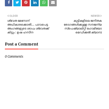
OLDER
NEWER
ശ്വേത മേനോന്
കുട്ടികളിലെ ജനിതക
അധികാരക്കൊതി.... പാവപെട്ട
രോഗങ്ങൾക്കുള്ള സൗജന്യ
അംഗങ്ങളുടെ ശാപം ശ്വേതക്ക്
സ്പെഷ്യാലിറ്റി ഹോമിയോ
കിട്ടും : ഉഷ ഹസീന
മെഡിക്കൽ ക്യാമ്പ്
Post a Comment
0 Comments