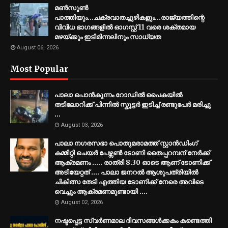
മണ്‍സൂണ്‍
പാത്തിയും...ചക്രവാതച്ചുഴികളും...രാജ്യത്തിന്റെ
വിവിധ ഭാഗങ്ങളില്‍ ഓഗസ്റ്റ് 11 വരെ ശക്തമായ
മഴയ്ക്കും ഇടിമിന്നലിനും സാധ്യത
August 06, 2026
Most Popular
പാലാ പൊൻകുന്നം റോഡിൽ പൈകയിൽ
തടിലോറിക്ക് പിന്നിൽ സ്കൂട്ടർ ഇടിച്ച് രണ്ടുപേർ മരിച്ചു
...
August 03, 2026
പാലാ നഗരസഭാ പൊതുമരാമത്ത് സ്റ്റാൻഡിംഗ്
കമ്മിറ്റി ചെയർ പേഴ്സൺ ടോണി തൈപ്പറമ്പന് നേർക്ക്
ആക്രമണം ..... രാത്രി 8.30 ഓടെ ആണ് ടോണിക്ക്
അടിയേറ്റത് .... പാലാ ജനറൽ ആശുപത്രിയിൽ
ചികിത്സ തേടി എത്തിയ ടോണിക്ക് നേരെ അവിടെ
വെച്ചും ആക്രമണമുണ്ടായി ....
August 02, 2026
നഷ്ടപ്പെട്ട സ്വർണമാല ദിവസങ്ങൾക്കകം കണ്ടെത്തി