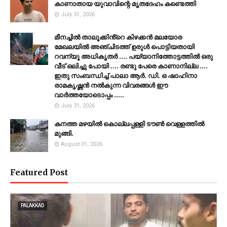
കാണാതായ യുവാവിന്റെ മൃതദേഹം കണ്ടെത്തി
July 31, 2026
മീനച്ചിൽ താലൂക്കിൻ്റെ കിഴക്കൻ മലയോര
മേഖലയിൽ അഞ്ചിടത്ത് ഉരുൾ പൊട്ടിയതായി
റവന്യൂ അധികൃതർ .... പയ്യാനിത്തോട്ടത്തിൽ ഒരു
വീട് ഒലിച്ചു പോയി .... രണ്ടു പേരെ കാണാനില്ല ....
ഇതു സംബന്ധിച്ച് പാലാ ആർ. ഡി. ഒ ഷാഹിനാ
രാമകൃഷ്ണൻ നൽകുന്ന വിവരങ്ങൾ ഈ
വാർത്തയോടൊപ്പം .....
July 31, 2026
കനത്ത മഴയില്‍ കൊല്ലപ്പള്ളി ടൗണ്‍ വെള്ളത്തില്‍
മുങ്ങി.
August 01, 2026
Featured Post
PALAKKAD