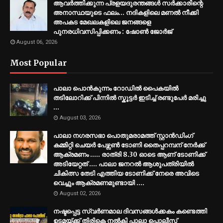
ആവർത്തിക്കുന്ന പ്രളയദുരന്തങ്ങൾ സർക്കാരിന്റെ
അനാസ്ഥയുടെ ഫലം... നദികളിലെ മണൽ നീക്കി
അപകട മേഖലകളിലെ ജനങ്ങളെ
പുനരധിവസിപ്പിക്കണം : ഷോൺ ജോർജ്
August 06, 2026
Most Popular
പാലാ പൊൻകുന്നം റോഡിൽ പൈകയിൽ
തടിലോറിക്ക് പിന്നിൽ സ്കൂട്ടർ ഇടിച്ച് രണ്ടുപേർ മരിച്ചു
...
August 03, 2026
പാലാ നഗരസഭാ പൊതുമരാമത്ത് സ്റ്റാൻഡിംഗ്
കമ്മിറ്റി ചെയർ പേഴ്സൺ ടോണി തൈപ്പറമ്പന് നേർക്ക്
ആക്രമണം ..... രാത്രി 8.30 ഓടെ ആണ് ടോണിക്ക്
അടിയേറ്റത് .... പാലാ ജനറൽ ആശുപത്രിയിൽ
ചികിത്സ തേടി എത്തിയ ടോണിക്ക് നേരെ അവിടെ
വെച്ചും ആക്രമണമുണ്ടായി ....
August 02, 2026
നഷ്ടപ്പെട്ട സ്വർണമാല ദിവസങ്ങൾക്കകം കണ്ടെത്തി
ഉടമയ്ക്ക് തിരികെ നൽകി പാലാ പൊലീസ്