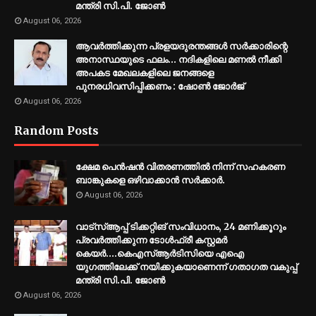
മന്ത്രി സി.പി. ജോൺ
August 06, 2026
ആവർത്തിക്കുന്ന പ്രളയദുരന്തങ്ങൾ സർക്കാരിന്റെ
അനാസ്ഥയുടെ ഫലം... നദികളിലെ മണൽ നീക്കി
അപകട മേഖലകളിലെ ജനങ്ങളെ
പുനരധിവസിപ്പിക്കണം : ഷോൺ ജോർജ്
August 06, 2026
Random Posts
ക്ഷേമ പെൻഷൻ വിതരണത്തിൽ നിന്ന് സഹകരണ
ബാങ്കുകളെ ഒഴിവാക്കാൻ സർക്കാർ.
August 06, 2026
വാട്സ്ആപ്പ് ടിക്കറ്റിങ് സംവിധാനം, 24 മണിക്കൂറും
പ്രവർത്തിക്കുന്ന ടോൾഫ്രീ കസ്റ്റമർ
കെയർ....കെഎസ്ആർടിസിയെ എഐ
യുഗത്തിലേക്ക് നയിക്കുകയാണെന്ന് ഗതാഗത വകുപ്പ്
മന്ത്രി സി.പി. ജോൺ
August 06, 2026