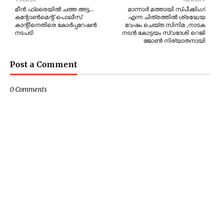
മീൻ ഫ്രൈയിൽ ചത്ത അട്ട…
മാന്നാർ മത്തായി സ്പീക്കിംഗ്
കന്റോൺമെന്റ് പൊലീസ്
എന്ന ചിത്രത്തിൽ ശ്രദ്ധേയ
കാന്റീനെതിരെ കോർപ്പറേഷൻ
വേഷം ചെയ്ത സിനിമ ,നാടക
നടപടി
നടൻ കോട്ടയം സ്വദേശി റെജി
ജോൺ നിര്യാതനായി
Post a Comment
0 Comments