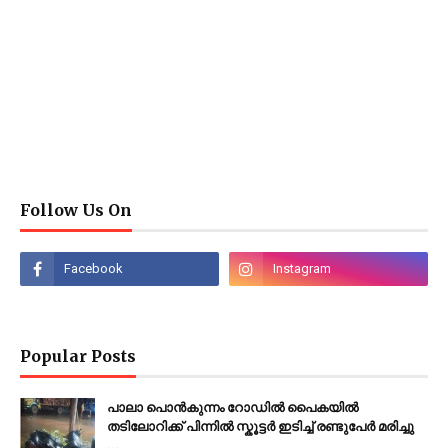
Follow Us On
Popular Posts
പാലാ പൊൻകുന്നം റോഡിൽ പൈകയിൽ
തടിലോറിക്ക് പിന്നിൽ സ്കൂട്ടർ ഇടിച്ച് രണ്ടുപേർ മരിച്ചു
...