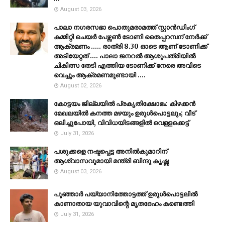
August 03, 2026
പാലാ നഗരസഭാ പൊതുമരാമത്ത് സ്റ്റാൻഡിംഗ്
കമ്മിറ്റി ചെയർ പേഴ്സൺ ടോണി തൈപ്പറമ്പന് നേർക്ക്
ആക്രമണം ..... രാത്രി 8.30 ഓടെ ആണ് ടോണിക്ക്
അടിയേറ്റത് .... പാലാ ജനറൽ ആശുപത്രിയിൽ
ചികിത്സ തേടി എത്തിയ ടോണിക്ക് നേരെ അവിടെ
വെച്ചും ആക്രമണമുണ്ടായി ....
August 02, 2026
കോട്ടയം ജില്ലയില്‍ പ്രകൃതിക്ഷോഭം: കിഴക്കന്‍
മേഖലയില്‍ കനത്ത മഴയും ഉരുള്‍പൊട്ടലും; വീട്
ഒലിച്ചുപോയി, വിവിധയിടങ്ങളില്‍ വെള്ളക്കെട്ട്
July 31, 2026
പശുക്കളെ നഷ്ടപ്പെട്ട അനിൽകുമാറിന്
ആശ്വാസവുമായി മന്ത്രി ബിന്ദു കൃഷ്ണ
August 03, 2026
പൂഞ്ഞാര്‍ പയ്യാനിത്തോട്ടത്ത് ഉരുള്‍പൊട്ടലില്‍
കാണാതായ യുവാവിന്റെ മൃതദേഹം കണ്ടെത്തി
July 31, 2026