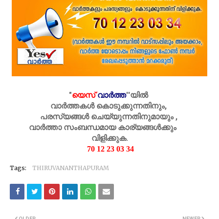
"
യെസ്
വാർത്ത
''
യിൽ
വാർത്തകൾ കൊടുക്കുന്നതിനും,
പരസ്യങ്ങൾ ചെയ്യുന്നതിനുമായും ,
വാർത്താ സംബന്ധമായ കാര്യങ്ങൾക്കും
വിളിക്കുക.
70 12 23 03 34
Tags:
THIRUVANANTHAPURAM
OLDER
NEWER