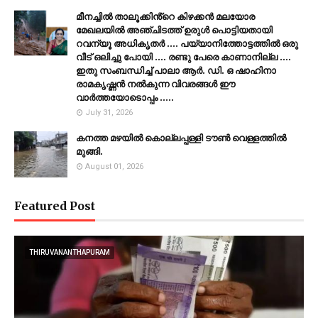
മീനച്ചിൽ താലൂക്കിൻ്റെ കിഴക്കൻ മലയോര
മേഖലയിൽ അഞ്ചിടത്ത് ഉരുൾ പൊട്ടിയതായി
റവന്യൂ അധികൃതർ .... പയ്യാനിത്തോട്ടത്തിൽ ഒരു
വീട് ഒലിച്ചു പോയി .... രണ്ടു പേരെ കാണാനില്ല ....
ഇതു സംബന്ധിച്ച് പാലാ ആർ. ഡി. ഒ ഷാഹിനാ
രാമകൃഷ്ണൻ നൽകുന്ന വിവരങ്ങൾ ഈ
വാർത്തയോടൊപ്പം .....
July 31, 2026
കനത്ത മഴയില്‍ കൊല്ലപ്പള്ളി ടൗണ്‍ വെള്ളത്തില്‍
മുങ്ങി.
August 01, 2026
Featured Post
THIRUVANANTHAPURAM