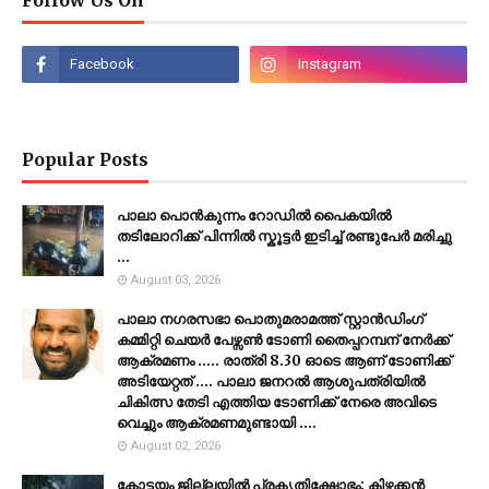
Follow Us On
Popular Posts
പാലാ പൊൻകുന്നം റോഡിൽ പൈകയിൽ
തടിലോറിക്ക് പിന്നിൽ സ്കൂട്ടർ ഇടിച്ച് രണ്ടുപേർ മരിച്ചു
...
August 03, 2026
പാലാ നഗരസഭാ പൊതുമരാമത്ത് സ്റ്റാൻഡിംഗ്
കമ്മിറ്റി ചെയർ പേഴ്സൺ ടോണി തൈപ്പറമ്പന് നേർക്ക്
ആക്രമണം ..... രാത്രി 8.30 ഓടെ ആണ് ടോണിക്ക്
അടിയേറ്റത് .... പാലാ ജനറൽ ആശുപത്രിയിൽ
ചികിത്സ തേടി എത്തിയ ടോണിക്ക് നേരെ അവിടെ
വെച്ചും ആക്രമണമുണ്ടായി ....
August 02, 2026
കോട്ടയം ജില്ലയില്‍ പ്രകൃതിക്ഷോഭം: കിഴക്കന്‍