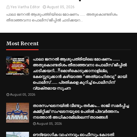
Yes Vartha Editor
August 05, 2026
പാലാ ജനറൽ ആശുപത്രിയിലെ മോഷണം ...... അതുകൊണ്ടരിശം
തീരാഞ്ഞവനാ പൊലീസ് ജീപ്പില്‍ ചാടിക്കയറ…
Most Recent
പാലാ ജനറൽ ആശുപത്രിയിലെ മോഷണം ......
അതുകൊണ്ടരിശം തീരാഞ്ഞവനാ പൊലീസ് ജീപ്പില്‍
ചാടിക്കയറി...!!മൊഴികൊടുക്കാനാളില്ല,
കേസ്സെടുക്കാൻ കഴിയാത്ത "അത്യാഹിതവു" മായി
പൊലീസ് ..... പ്രതികളെ കുറിച്ച് പൊലീസിന്
വ്യക്തമായ സൂചന
August 05, 2026
താരസംഘടനയിൽ വീണ്ടും തർക്കം… രാജി സമര്‍പ്പിച്ച
കമ്മിറ്റിക്ക് സംഘടനയുടെ പേരില്‍ പ്രവര്‍ത്തനം
നടത്താന്‍ അധികാരമില്ലെന്ന് താരങ്ങൾ
August 05, 2026
ഔദ്യോഗിക വാഹനവും ഓഫീസും കോടതി