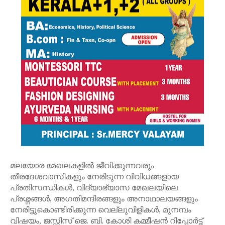
മലയോര മേഖലകളിൽ ജീവിക്കുന്നവരും
തീരദേശവാസികളും നേരിടുന്ന വിവിധങ്ങളായ
പ്രതിസന്ധികൾ, വിദ്യാഭ്യാസ മേഖലയിലെ
പ്രശ്നങ്ങൾ, അഗതിമന്ദിരങ്ങളും അനാഥാലയങ്ങളും
നേരിട്ടുകൊണ്ടിരിക്കുന്ന വെല്ലുവിളികൾ, മുനമ്പം
വിഷയം, ജസ്റ്റിസ് ജെ. ബി. കോശി കമ്മീഷൻ റിപ്പോർട്ട്