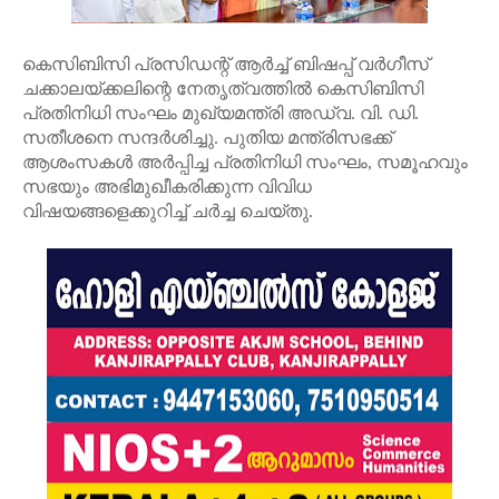
കെസിബിസി പ്രസിഡന്റ് ആർച്ച് ബിഷപ്പ് വർഗീസ്
ചക്കാലയ്ക്കലിന്റെ നേതൃത്വത്തിൽ കെസിബിസി
പ്രതിനിധി സംഘം മുഖ്യമന്ത്രി അഡ്വ. വി. ഡി.
സതീശനെ സന്ദർശിച്ചു. പുതിയ മന്ത്രിസഭക്ക്
ആശംസകൾ അർപ്പിച്ച പ്രതിനിധി സംഘം, സമൂഹവും
സഭയും അഭിമുഖീകരിക്കുന്ന വിവിധ
വിഷയങ്ങളെക്കുറിച്ച് ചർച്ച ചെയ്തു.