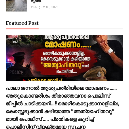
മുങ്ങി.
August 01, 2026
Featured Post
PALA
പാലാ ജനറൽ ആശുപത്രിയിലെ മോഷണം ......
അതുകൊണ്ടരിശം തീരാഞ്ഞവനാ പൊലീസ്
ജീപ്പില്‍ ചാടിക്കയറി...!!മൊഴികൊടുക്കാനാളില്ല,
കേസ്സെടുക്കാൻ കഴിയാത്ത "അത്യാഹിതവു"
മായി പൊലീസ് ..... പ്രതികളെ കുറിച്ച്
പൊലീസിന് വ്യക്തമായ സൂചന