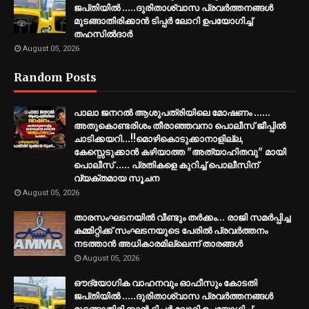
ജപ്‌തിയിൽ .....ദുരിതാശ്വാസ പ്രവർത്തനങ്ങൾ
മുടങ്ങാതിരിക്കാൻ ടിപ്പർ ലോറി ഉപയോഗിച്ച്
തഹസിൽദാർ
August 05, 2026
Random Posts
പാലാ ജനറൽ ആശുപത്രിയിലെ മോഷണം ......
അതുകൊണ്ടരിശം തീരാഞ്ഞവനാ പൊലീസ് ജീപ്പില്‍
ചാടിക്കയറി...!!മൊഴികൊടുക്കാനാളില്ല,
കേസ്സെടുക്കാൻ കഴിയാത്ത "അത്യാഹിതവു" മായി
പൊലീസ് ..... പ്രതികളെ കുറിച്ച് പൊലീസിന്
വ്യക്തമായ സൂചന
August 05, 2026
താരസംഘടനയിൽ വീണ്ടും തർക്കം… രാജി സമര്‍പ്പിച്ച
കമ്മിറ്റിക്ക് സംഘടനയുടെ പേരില്‍ പ്രവര്‍ത്തനം
നടത്താന്‍ അധികാരമില്ലെന്ന് താരങ്ങൾ
August 05, 2026
ഔദ്യോഗിക വാഹനവും ഓഫീസും കോടതി
ജപ്‌തിയിൽ .....ദുരിതാശ്വാസ പ്രവർത്തനങ്ങൾ