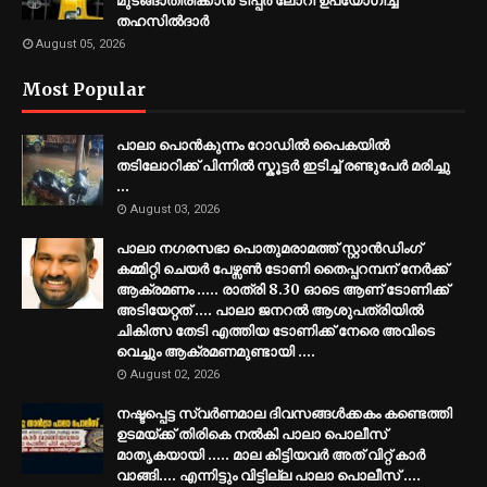
മുടങ്ങാതിരിക്കാൻ ടിപ്പർ ലോറി ഉപയോഗിച്ച്
തഹസിൽദാർ
August 05, 2026
Most Popular
പാലാ പൊൻകുന്നം റോഡിൽ പൈകയിൽ
തടിലോറിക്ക് പിന്നിൽ സ്കൂട്ടർ ഇടിച്ച് രണ്ടുപേർ മരിച്ചു
...
August 03, 2026
പാലാ നഗരസഭാ പൊതുമരാമത്ത് സ്റ്റാൻഡിംഗ്
കമ്മിറ്റി ചെയർ പേഴ്സൺ ടോണി തൈപ്പറമ്പന് നേർക്ക്
ആക്രമണം ..... രാത്രി 8.30 ഓടെ ആണ് ടോണിക്ക്
അടിയേറ്റത് .... പാലാ ജനറൽ ആശുപത്രിയിൽ
ചികിത്സ തേടി എത്തിയ ടോണിക്ക് നേരെ അവിടെ
വെച്ചും ആക്രമണമുണ്ടായി ....
August 02, 2026
നഷ്ടപ്പെട്ട സ്വർണമാല ദിവസങ്ങൾക്കകം കണ്ടെത്തി
ഉടമയ്ക്ക് തിരികെ നൽകി പാലാ പൊലീസ്
മാതൃകയായി ..... മാല കിട്ടിയവർ അത് വിറ്റ് കാർ
വാങ്ങി.... എന്നിട്ടും വിട്ടില്ല പാലാ പൊലീസ് ....