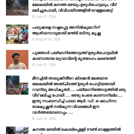
മേഖലയില്‍ കനത്ത മഴയും ഉരുള്‍പൊട്ടലും; വീട്
ഒലിച്ചുപോയി, വിവിധയിടങ്ങളില്‍ വെള്ളക്കെട്ട്
July 31, 2026
പശുക്കളെ നഷ്ടപ്പെട്ട അനിൽകുമാറിന്
ആശ്വാസവുമായി മന്ത്രി ബിന്ദു കൃഷ്ണ
August 03, 2026
പൂഞ്ഞാര്‍ പയ്യാനിത്തോട്ടത്ത് ഉരുള്‍പൊട്ടലില്‍
കാണാതായ യുവാവിന്റെ മൃതദേഹം കണ്ടെത്തി
July 31, 2026
മീനച്ചിൽ താലൂക്കിൻ്റെ കിഴക്കൻ മലയോര
മേഖലയിൽ അഞ്ചിടത്ത് ഉരുൾ പൊട്ടിയതായി
റവന്യൂ അധികൃതർ .... പയ്യാനിത്തോട്ടത്തിൽ ഒരു
വീട് ഒലിച്ചു പോയി .... രണ്ടു പേരെ കാണാനില്ല ....
ഇതു സംബന്ധിച്ച് പാലാ ആർ. ഡി. ഒ ഷാഹിനാ
രാമകൃഷ്ണൻ നൽകുന്ന വിവരങ്ങൾ ഈ
വാർത്തയോടൊപ്പം .....
July 31, 2026
കനത്ത മഴയില്‍ കൊല്ലപ്പള്ളി ടൗണ്‍ വെള്ളത്തില്‍