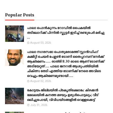
Popular Posts
പാലാ പൊൻകുന്നം റോഡിൽ പൈകയിൽ
തടിലോറിക്ക് പിന്നിൽ സ്കൂട്ടർ ഇടിച്ച് രണ്ടുപേർ മരിച്ചു
...
August 03, 2026
പാലാ നഗരസഭാ പൊതുമരാമത്ത് സ്റ്റാൻഡിംഗ്
കമ്മിറ്റി ചെയർ പേഴ്സൺ ടോണി തൈപ്പറമ്പന് നേർക്ക്
ആക്രമണം ..... രാത്രി 8.30 ഓടെ ആണ് ടോണിക്ക്
അടിയേറ്റത് .... പാലാ ജനറൽ ആശുപത്രിയിൽ
ചികിത്സ തേടി എത്തിയ ടോണിക്ക് നേരെ അവിടെ
വെച്ചും ആക്രമണമുണ്ടായി ....
August 02, 2026
കോട്ടയം ജില്ലയില്‍ പ്രകൃതിക്ഷോഭം: കിഴക്കന്‍
മേഖലയില്‍ കനത്ത മഴയും ഉരുള്‍പൊട്ടലും; വീട്
ഒലിച്ചുപോയി, വിവിധയിടങ്ങളില്‍ വെള്ളക്കെട്ട്
July 31, 2026