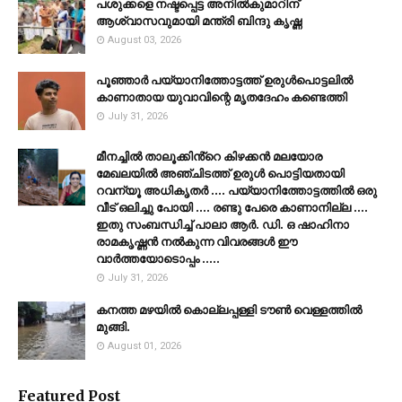
പശുക്കളെ നഷ്ടപ്പെട്ട അനിൽകുമാറിന്
ആശ്വാസവുമായി മന്ത്രി ബിന്ദു കൃഷ്ണ
August 03, 2026
പൂഞ്ഞാര്‍ പയ്യാനിത്തോട്ടത്ത് ഉരുള്‍പൊട്ടലില്‍
കാണാതായ യുവാവിന്റെ മൃതദേഹം കണ്ടെത്തി
July 31, 2026
മീനച്ചിൽ താലൂക്കിൻ്റെ കിഴക്കൻ മലയോര
മേഖലയിൽ അഞ്ചിടത്ത് ഉരുൾ പൊട്ടിയതായി
റവന്യൂ അധികൃതർ .... പയ്യാനിത്തോട്ടത്തിൽ ഒരു
വീട് ഒലിച്ചു പോയി .... രണ്ടു പേരെ കാണാനില്ല ....
ഇതു സംബന്ധിച്ച് പാലാ ആർ. ഡി. ഒ ഷാഹിനാ
രാമകൃഷ്ണൻ നൽകുന്ന വിവരങ്ങൾ ഈ
വാർത്തയോടൊപ്പം .....
July 31, 2026
കനത്ത മഴയില്‍ കൊല്ലപ്പള്ളി ടൗണ്‍ വെള്ളത്തില്‍
മുങ്ങി.
August 01, 2026
Featured Post