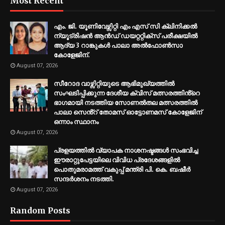
Most Recent
എം. ജി. യൂണിവേഴ്സിറ്റി എം എസ് സി ക്ലിനിക്കൽ
ന്യൂട്രിഷൻ ആൻഡ് ഡയറ്ററ്റിക്സ് പരീക്ഷയിൽ
ആദ്യ 3 റാങ്കുകൾ പാലാ അൽഫോൺസാ
കോളേജിന്.
August 07, 2026
സീറോദ വാഴ്സിറ്റിയുടെ ആഭിമുഖ്യത്തിൽ
സംഘടിപ്പിക്കുന്ന ദേശീയ ക്വിസ് മത്സരത്തിൻ്റെ
ഭാഗമായി നടത്തിയ സോണൽതല മത്സരത്തിൽ
പാലാ സെൻ്റ് തോമസ് ഓട്ടോണമസ് കോളേജിന്
ഒന്നാം സ്ഥാനം
August 07, 2026
പ്രളയത്തിൽ വ്യാപക നാശനഷ്ടങ്ങൾ സംഭവിച്ച
ഈരാറ്റുപേട്ടയിലെ വിവിധ പ്രദേശങ്ങളിൽ
പൊതുമരാമത്ത് വകുപ്പ് മന്ത്രി പി. കെ. ബഷീർ
സന്ദർശനം നടത്തി.
August 07, 2026
Random Posts