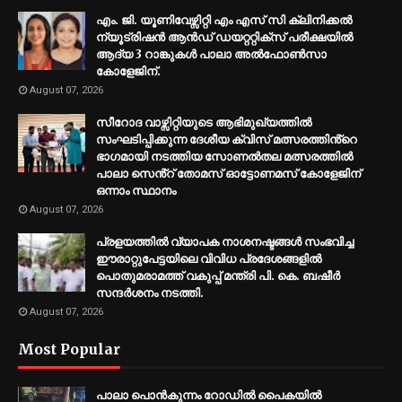
എം. ജി. യൂണിവേഴ്സിറ്റി എം എസ് സി ക്ലിനിക്കൽ
ന്യൂട്രിഷൻ ആൻഡ് ഡയറ്ററ്റിക്സ് പരീക്ഷയിൽ
ആദ്യ 3 റാങ്കുകൾ പാലാ അൽഫോൺസാ
കോളേജിന്.
August 07, 2026
സീറോദ വാഴ്സിറ്റിയുടെ ആഭിമുഖ്യത്തിൽ
സംഘടിപ്പിക്കുന്ന ദേശീയ ക്വിസ് മത്സരത്തിൻ്റെ
ഭാഗമായി നടത്തിയ സോണൽതല മത്സരത്തിൽ
പാലാ സെൻ്റ് തോമസ് ഓട്ടോണമസ് കോളേജിന്
ഒന്നാം സ്ഥാനം
August 07, 2026
പ്രളയത്തിൽ വ്യാപക നാശനഷ്ടങ്ങൾ സംഭവിച്ച
ഈരാറ്റുപേട്ടയിലെ വിവിധ പ്രദേശങ്ങളിൽ
പൊതുമരാമത്ത് വകുപ്പ് മന്ത്രി പി. കെ. ബഷീർ
സന്ദർശനം നടത്തി.
August 07, 2026
Most Popular
പാലാ പൊൻകുന്നം റോഡിൽ പൈകയിൽ