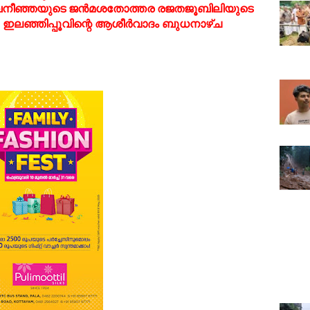
ി ബനീഞ്ഞയുടെ ജന്‍മശതോത്തര രജതജൂബിലിയുടെ
 ഇലഞ്ഞിപ്പൂവിന്റെ ആശീര്‍വാദം ബുധനാഴ്ച