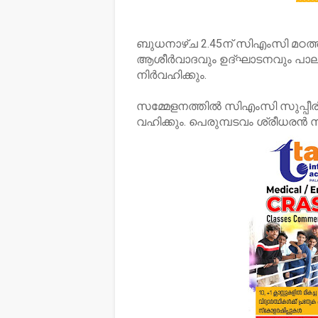
ബുധനാഴ്ച 2.45ന് സിഎംസി മഠത്തില
ആശീര്‍വാദവും ഉദ്ഘാടനവും പാലാ 
നിര്‍വഹിക്കും.
സമ്മേളനത്തില്‍ സിഎംസി സുപ്പീര
വഹിക്കും. പെരുമ്പടവം ശ്രീധരന്‍ സ