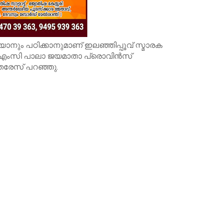
ും പഠിക്കാനുമാണ് ഇലഞ്ഞിപ്പൂവ് സ്മാരക
ിഎംസി പാലാ ജയമാതാ പ്രൊവിന്‍സ്
 തെരേസ് പറഞ്ഞു.