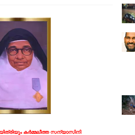
യിത്രിയും കര്‍മ്മലീത്ത സന്യാസിനി