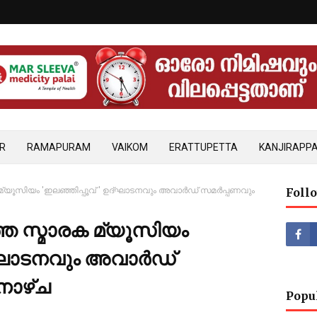
R
RAMAPURAM
VAIKOM
ERATTUPETTA
KANJIRAPPA
ക മ്യൂസിയം 'ഇലഞ്ഞിപ്പൂവ് ' ഉദ്ഘാടനവും അവാര്‍ഡ് സമര്‍പ്പണവും
Foll
ീഞ്ഞ സ്മാരക മ്യൂസിയം
ദ്ഘാടനവും അവാര്‍ഡ്
നാഴ്ച
Popu