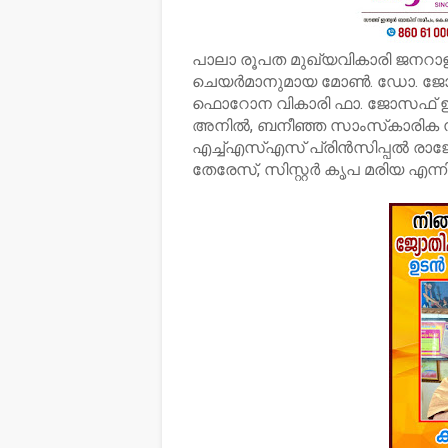
പാലാ രൂപത മുഖ്യവികാരി ജനറാളും
ചെയര്‍മാനുമായ മോണ്‍. ഡോ. ജോസഫ് 
ഫൊറോന വികാരി ഫാ. ജോസഫ് ഇടത്ത
അനില്‍, ബനീഞ്ഞ സാംസ്‌കാരിക സമിത
എച്ച്എസ്എസ് പ്രിന്‍സിപ്പല്‍ രാജേഷ
തേരേസ്, സിസ്റ്റര്‍ കൃപ മരിയ എന്ന