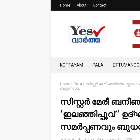
Home
About
Contact
KOTTAYAM
PALA
ETTUMANOO
Home
PALA
സിസ്റ്റര്‍ മേരീ ബനീഞ്ഞ സ്മാര
ബുധനാഴ്ച
സിസ്റ്റര്‍ മേരീ ബന
'ഇലഞ്ഞിപ്പൂവ് ' ഉ
സമര്‍പ്പണവും ബുധ
Yes Vartha Editor
February 24, 2025