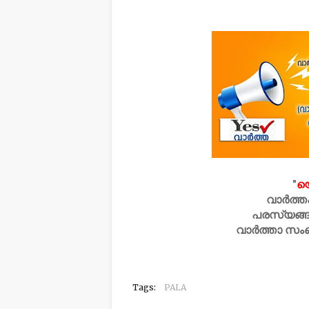
"
യ
വാർത്ത
പരസ്യങ്ങ
വാർത്താ സം
Tags:
PALA