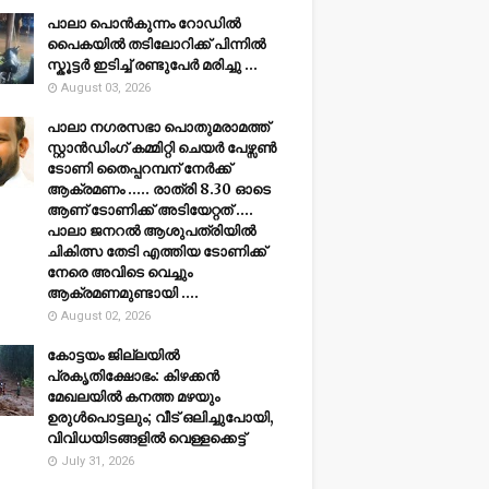
പാലാ പൊൻകുന്നം റോഡിൽ
പൈകയിൽ തടിലോറിക്ക് പിന്നിൽ
സ്കൂട്ടർ ഇടിച്ച് രണ്ടുപേർ മരിച്ചു ...
August 03, 2026
പാലാ നഗരസഭാ പൊതുമരാമത്ത്
സ്റ്റാൻഡിംഗ് കമ്മിറ്റി ചെയർ പേഴ്സൺ
ടോണി തൈപ്പറമ്പന് നേർക്ക്
ആക്രമണം ..... രാത്രി 8.30 ഓടെ
ആണ് ടോണിക്ക് അടിയേറ്റത് ....
പാലാ ജനറൽ ആശുപത്രിയിൽ
ചികിത്സ തേടി എത്തിയ ടോണിക്ക്
നേരെ അവിടെ വെച്ചും
ആക്രമണമുണ്ടായി ....
August 02, 2026
കോട്ടയം ജില്ലയില്‍
പ്രകൃതിക്ഷോഭം: കിഴക്കന്‍
മേഖലയില്‍ കനത്ത മഴയും
ഉരുള്‍പൊട്ടലും; വീട് ഒലിച്ചുപോയി,
വിവിധയിടങ്ങളില്‍ വെള്ളക്കെട്ട്
July 31, 2026