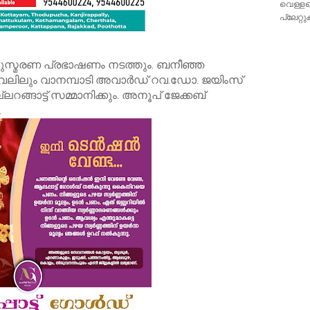
വെള്ളക
പ്ലേറ്
നുസ്മരണ പ്രഭാഷണം നടത്തും. ബനീഞ്ഞ
ലിലും വാനമ്പാടി അവാര്‍ഡ് റവ.ഡോ. ജയിംസ്
ലറങ്ങാട്ട് സമ്മാനിക്കും. അനൂപ് ജേക്കബ്
.