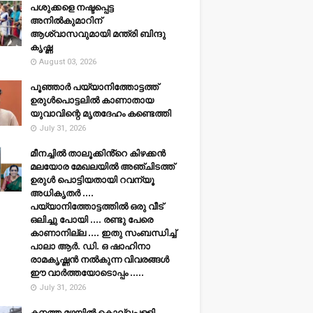
പശുക്കളെ നഷ്ടപ്പെട്ട
അനിൽകുമാറിന്
ആശ്വാസവുമായി മന്ത്രി ബിന്ദു
കൃഷ്ണ
August 03, 2026
പൂഞ്ഞാര്‍ പയ്യാനിത്തോട്ടത്ത്
ഉരുള്‍പൊട്ടലില്‍ കാണാതായ
യുവാവിന്റെ മൃതദേഹം കണ്ടെത്തി
July 31, 2026
മീനച്ചിൽ താലൂക്കിൻ്റെ കിഴക്കൻ
മലയോര മേഖലയിൽ അഞ്ചിടത്ത്
ഉരുൾ പൊട്ടിയതായി റവന്യൂ
അധികൃതർ ....
പയ്യാനിത്തോട്ടത്തിൽ ഒരു വീട്
ഒലിച്ചു പോയി .... രണ്ടു പേരെ
കാണാനില്ല .... ഇതു സംബന്ധിച്ച്
പാലാ ആർ. ഡി. ഒ ഷാഹിനാ
രാമകൃഷ്ണൻ നൽകുന്ന വിവരങ്ങൾ
ഈ വാർത്തയോടൊപ്പം .....
July 31, 2026
കനത്ത മഴയില്‍ കൊല്ലപ്പള്ളി