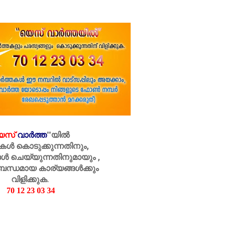
െസ്
വാർത്ത
''
യിൽ
കൾ കൊടുക്കുന്നതിനും,
ൾ ചെയ്യുന്നതിനുമായും ,
ബന്ധമായ കാര്യങ്ങൾക്കും
വിളിക്കുക.
70 12 23 03 34