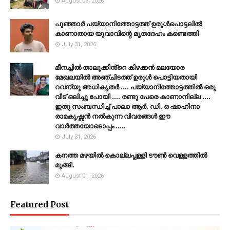
August 03, 2026
പൂഞ്ഞാര്‍ പയ്യാനിത്തോട്ടത്ത് ഉരുള്‍പൊട്ടലില്‍
കാണാതായ യുവാവിന്റെ മൃതദേഹം കണ്ടെത്തി
July 31, 2026
മീനച്ചിൽ താലൂക്കിൻ്റെ കിഴക്കൻ മലയോര
മേഖലയിൽ അഞ്ചിടത്ത് ഉരുൾ പൊട്ടിയതായി
റവന്യൂ അധികൃതർ .... പയ്യാനിത്തോട്ടത്തിൽ ഒരു
വീട് ഒലിച്ചു പോയി .... രണ്ടു പേരെ കാണാനില്ല ....
ഇതു സംബന്ധിച്ച് പാലാ ആർ. ഡി. ഒ ഷാഹിനാ
രാമകൃഷ്ണൻ നൽകുന്ന വിവരങ്ങൾ ഈ
വാർത്തയോടൊപ്പം .....
July 31, 2026
കനത്ത മഴയില്‍ കൊല്ലപ്പള്ളി ടൗണ്‍ വെള്ളത്തില്‍
മുങ്ങി.
August 01, 2026
Featured Post