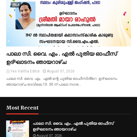
PALA
പാലാ സി. വൈ. എം . എൽ പുതിയ ഓഫീസ്
ഉദ്ഘാടനം ഞായറാഴ്ച
Yes Vartha Editor
August 07, 2026
പാലാ സി. വൈ. എം . എൽ ന്റെ പുതിയ ഓഫീസിൻ്റെ ഉദ്ഘാടനം
ഞായറാഴ്ച രാവിലെ 10. 30 ന് പാലാ നഗര…
Most Recent
പാലാ സി. വൈ. എം . എൽ പുതിയ ഓഫീസ്
ഉദ്ഘാടനം ഞായറാഴ്ച
August 07, 2026