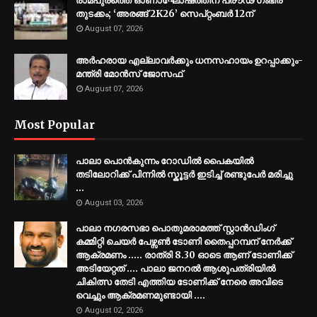
രാമപുരത്തെ ഓണാഘോഷത്തിന് പ്രൗഢ ഗംഭീര
തുടക്കം; ‘അരങ്ങ് 2K26’ സെപ്റ്റംബർ 12ന്
August 07, 2026
അര്‍ഹരായ എല്ലാവര്‍ക്കും ധനസഹായം ഉറപ്പാക്കും-
മന്ത്രി മോന്‍സ് ജോസഫ്
August 07, 2026
Most Popular
പാലാ പൊൻകുന്നം റോഡിൽ പൈകയിൽ
തടിലോറിക്ക് പിന്നിൽ സ്കൂട്ടർ ഇടിച്ച് രണ്ടുപേർ മരിച്ചു
...
August 03, 2026
പാലാ നഗരസഭാ പൊതുമരാമത്ത് സ്റ്റാൻഡിംഗ്
കമ്മിറ്റി ചെയർ പേഴ്സൺ ടോണി തൈപ്പറമ്പന് നേർക്ക്
ആക്രമണം ..... രാത്രി 8.30 ഓടെ ആണ് ടോണിക്ക്
അടിയേറ്റത് .... പാലാ ജനറൽ ആശുപത്രിയിൽ
ചികിത്സ തേടി എത്തിയ ടോണിക്ക് നേരെ അവിടെ
വെച്ചും ആക്രമണമുണ്ടായി ....
August 02, 2026