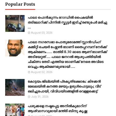
Popular Posts
പാലാ പൊൻകുന്നം റോഡിൽ പൈകയിൽ
തടിലോറിക്ക് പിന്നിൽ സ്കൂട്ടർ ഇടിച്ച് രണ്ടുപേർ മരിച്ചു
...
August 03, 2026
പാലാ നഗരസഭാ പൊതുമരാമത്ത് സ്റ്റാൻഡിംഗ്
കമ്മിറ്റി ചെയർ പേഴ്സൺ ടോണി തൈപ്പറമ്പന് നേർക്ക്
ആക്രമണം ..... രാത്രി 8.30 ഓടെ ആണ് ടോണിക്ക്
അടിയേറ്റത് .... പാലാ ജനറൽ ആശുപത്രിയിൽ
ചികിത്സ തേടി എത്തിയ ടോണിക്ക് നേരെ അവിടെ
വെച്ചും ആക്രമണമുണ്ടായി ....
August 02, 2026
കോട്ടയം ജില്ലയില്‍ പ്രകൃതിക്ഷോഭം: കിഴക്കന്‍
മേഖലയില്‍ കനത്ത മഴയും ഉരുള്‍പൊട്ടലും; വീട്
ഒലിച്ചുപോയി, വിവിധയിടങ്ങളില്‍ വെള്ളക്കെട്ട്
July 31, 2026
പശുക്കളെ നഷ്ടപ്പെട്ട അനിൽകുമാറിന്
ആശ്വാസവുമായി മന്ത്രി ബിന്ദു കൃഷ്ണ