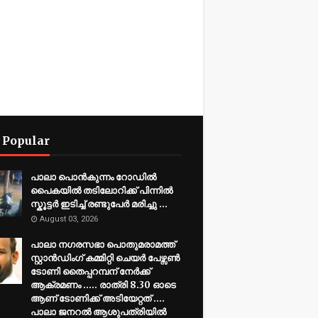
 Popular
പാലാ പൊൻകുന്നം റോഡിൽ
പൈകയിൽ തടിലോറിക്ക് പിന്നിൽ
സ്കൂട്ടർ ഇടിച്ച് രണ്ടുപേർ മരിച്ചു ...
August 03, 2026
പാലാ നഗരസഭാ പൊതുമരാമത്ത്
സ്റ്റാൻഡിംഗ് കമ്മിറ്റി ചെയർ പേഴ്സൺ
ടോണി തൈപ്പറമ്പന് നേർക്ക്
ആക്രമണം ..... രാത്രി 8.30 ഓടെ
ആണ് ടോണിക്ക് അടിയേറ്റത് ....
പാലാ ജനറൽ ആശുപത്രിയിൽ