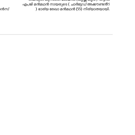
എം,ജി മൻമഥൻ നായരുടെ ( ചാർട്ടേഡ് അക്കൗണ്ടൻ്റ്
മോൻസ്
) ഭാര്യ രേഖാ മൻമഥൻ (55) നിര്യാതയായി.