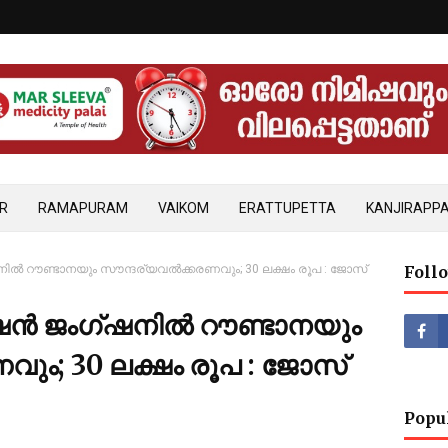
R
RAMAPURAM
VAIKOM
ERATTUPETTA
KANJIRAPPA
നിൽ റൗണ്ടാനയും സൗന്ദര്യവൽക്കരണവും; 30 ലക്ഷം രൂപ : ജോസ്
Foll
േഷൻ ജംഗ്ഷനിൽ റൗണ്ടാനയും
ും; 30 ലക്ഷം രൂപ : ജോസ്
Popu