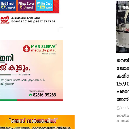
THI
റെയി
ജോലി
കരിന
15.9
പരാ
അന്
Yes V
റെയിൽവ
ചെയ്ത്