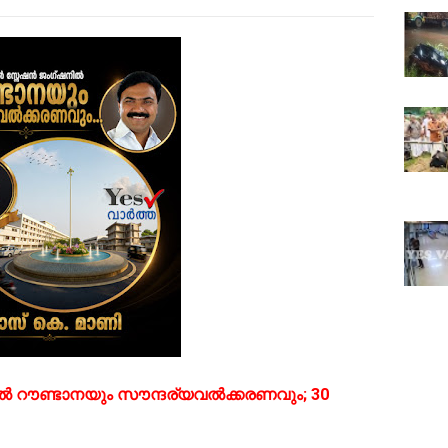
ൽ റൗണ്ടാനയും സൗന്ദര്യവൽക്കരണവും; 30