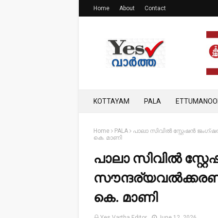
Home
About
Contact
KOTTAYAM
PALA
ETTUMANOO
Home
PALA
പാലാ സിവിൽ സ്റ്റേഷൻ ജംഗ്ഷ
കെ. മാണി
പാലാ സിവിൽ സ്റ്റ
സൗന്ദര്യവൽക്കരണവ
കെ. മാണി
Yes Vartha Editor
June 12, 2026