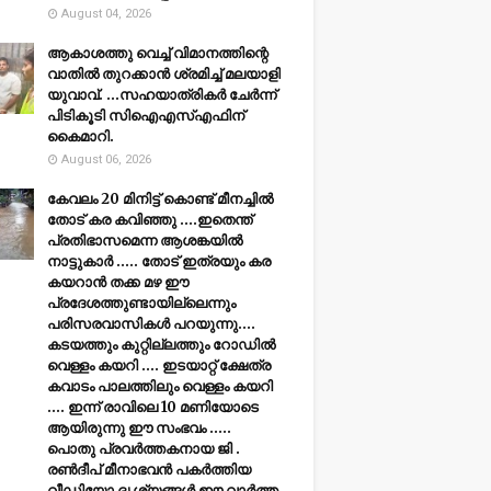
August 04, 2026
ആകാശത്തു വെച്ച് വിമാനത്തിന്റെ
വാതില്‍ തുറക്കാന്‍ ശ്രമിച്ച് മലയാളി
യുവാവ്. ...സഹയാത്രികര്‍ ചേര്‍ന്ന്
പിടികൂടി സിഐഎസ്എഫിന്
കൈമാറി.
August 06, 2026
കേവലം 20 മിനിട്ട് കൊണ്ട് മീനച്ചിൽ
തോട് കര കവിഞ്ഞു ....ഇതെന്ത്
പ്രതിഭാസമെന്ന ആശങ്കയിൽ
നാട്ടുകാർ ..... തോട് ഇത്രയും കര
കയറാൻ തക്ക മഴ ഈ
പ്രദേശത്തുണ്ടായില്ലെന്നും
പരിസരവാസികൾ പറയുന്നു....
കടയത്തും കുറ്റില്ലത്തും റോഡിൽ
വെള്ളം കയറി .... ഇടയാറ്റ് ക്ഷേത്ര
കവാടം പാലത്തിലും വെള്ളം കയറി
.... ഇന്ന് രാവിലെ 10 മണിയോടെ
ആയിരുന്നു ഈ സംഭവം .....
പൊതു പ്രവർത്തകനായ ജി .
രൺദീപ് മീനാഭവൻ പകർത്തിയ
വീഡിയോ ദൃശ്യങ്ങൾ ഈ വാർത്ത