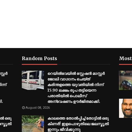
Random Posts
Most
റ്റർ
റെയിൽവേയിൽ സ്റ്റേഷൻ മാസ്റ്റർ
ജോലി വാഗ്ദാനം ചെയ്ത്
്ന്
കരിന്തളത്തെ യുവതിയിൽ നിന്ന്
15.90 ലക്ഷം രൂപ തട്ടിയെന്ന
പരാതിയിൽ പൊലീസ്
ി.
അന്വേഷണം ഊർജിതമാക്കി.
August 08, 2026
ല്‍ ഒരു
കാലത്തെ തോല്‍പ്പിച്ച് തോട്ടില്‍ ഒരു
സ്മൃതി
കിണര്‍! ഇളപൊഴുതിലെ ജലസ്മൃതി
ഇന്നും ജീവിക്കുന്നു