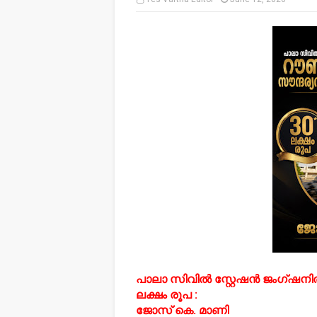
പാലാ സിവിൽ സ്റ്റേഷൻ ജംഗ്ഷനി
ലക്ഷം രൂപ :
ജോസ് കെ. മാണി