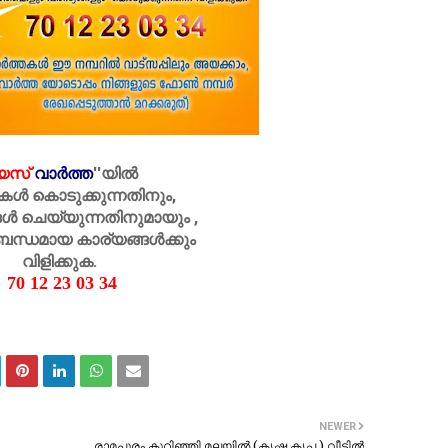
െസ്
വാർത്ത
''
യിൽ
കൾ കൊടുക്കുന്നതിനും,
ൾ ചെയ്യുന്നതിനുമായും ,
ബന്ധമായ കാര്യങ്ങൾക്കും
വിളിക്കുക.
70 12 23 03 34
NEWER
രാമപുരം കുറിഞ്ഞി മലയിൽ (കൃഷ്ണ കൃപ ) വീട്ടിൽ