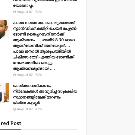
യോടൊപ്പം
August 07, 2026
പാലാ നഗരസഭാ പൊതുമരാമത്ത്
സ്റ്റാൻഡിംഗ് കമ്മിറ്റി ചെയർ പേഴ്സൺ
ടോണി തൈപ്പറമ്പന് നേർക്ക്
ആക്രമണം ..... രാത്രി 8.30 ഓടെ
ആണ് ടോണിക്ക് അടിയേറ്റത് ....
പാലാ ജനറൽ ആശുപത്രിയിൽ
ചികിത്സ തേടി എത്തിയ ടോണിക്ക്
നേരെ അവിടെ വെച്ചും
ആക്രമണമുണ്ടായി ....
August 02, 2026
ജാഗ്രത പാലിക്കണം,
നിര്‍ദേശങ്ങള്‍ അനുരിച്ച് സുരക്ഷിത
സ്ഥാനങ്ങളിലേക്ക് മാറണം –
ജില്ലാ കളക്ടർ
August 02, 2026
red Post