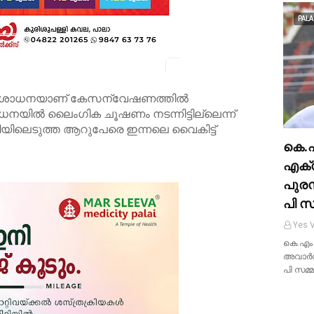
PALA
പരിശോധനയാണ് കേസന്വേഷണത്തിൽ
നയിൽ ലൈംഗിക ചൂഷണം നടന്നിട്ടില്ലെന്ന്
ഡിയിലെടുത്ത ആറുപേരെ ഇന്നലെ വൈകിട്ട്
കെ.
എക്
പുര
പി സമ
Yes V
കെ.എം
അവാർഡ്
പി സമ്