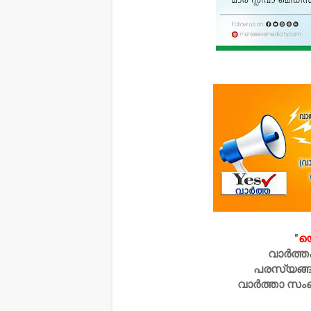
"
യ
വാർത്ത
പരസ്യങ്ങ
വാർത്താ സം