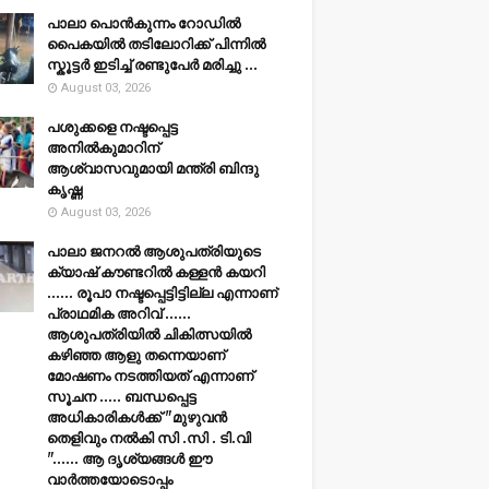
പാലാ പൊൻകുന്നം റോഡിൽ
പൈകയിൽ തടിലോറിക്ക് പിന്നിൽ
സ്കൂട്ടർ ഇടിച്ച് രണ്ടുപേർ മരിച്ചു ...
August 03, 2026
പശുക്കളെ നഷ്ടപ്പെട്ട
അനിൽകുമാറിന്
ആശ്വാസവുമായി മന്ത്രി ബിന്ദു
കൃഷ്ണ
August 03, 2026
പാലാ ജനറൽ ആശുപത്രിയുടെ
ക്യാഷ് കൗണ്ടറിൽ കള്ളൻ കയറി
...... രൂപാ നഷ്ടപ്പെട്ടിട്ടില്ല എന്നാണ്
പ്രാഥമിക അറിവ് ......
ആശുപത്രിയിൽ ചികിത്സയിൽ
കഴിഞ്ഞ ആളു തന്നെയാണ്
മോഷണം നടത്തിയത് എന്നാണ്
സൂചന ..... ബന്ധപ്പെട്ട
അധികാരികൾക്ക് "മുഴുവൻ
തെളിവും നൽകി സി .സി . ടി.വി
"...... ആ ദൃശ്യങ്ങൾ ഈ
വാർത്തയോടൊപ്പം