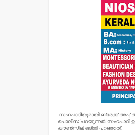
സഹപാഠിയുമായി ബ്രേക്ക് അപ്പ് ആ
പൊലീസ് പറയുന്നത്. സഹപാഠി ഉൾപ്
കൗൺസിലിങ്ങിൽ പറഞ്ഞത്.