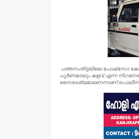
പത്തനംതിട്ടയിലെ പോക്സോ കേസി
പൂർണമായും കളവ് എന്ന നിഗമന
നൈരാശ്യമാണെന്നാണ് പൊലീസ്