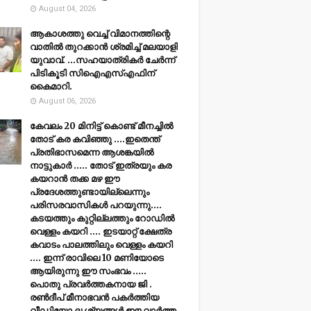
August 04, 2026
ആകാശത്തു വെച്ച് വിമാനത്തിന്റെ
വാതില്‍ തുറക്കാന്‍ ശ്രമിച്ച് മലയാളി
യുവാവ്. ...സഹയാത്രികര്‍ ചേര്‍ന്ന്
പിടികൂടി സിഐഎസ്എഫിന്
കൈമാറി.
August 06, 2026
കേവലം 20 മിനിട്ട് കൊണ്ട് മീനച്ചിൽ
തോട് കര കവിഞ്ഞു ....ഇതെന്ത്
പ്രതിഭാസമെന്ന ആശങ്കയിൽ
നാട്ടുകാർ ..... തോട് ഇത്രയും കര
കയറാൻ തക്ക മഴ ഈ
പ്രദേശത്തുണ്ടായില്ലെന്നും
പരിസരവാസികൾ പറയുന്നു....
കടയത്തും കുറ്റില്ലത്തും റോഡിൽ
വെള്ളം കയറി .... ഇടയാറ്റ് ക്ഷേത്ര
കവാടം പാലത്തിലും വെള്ളം കയറി
.... ഇന്ന് രാവിലെ 10 മണിയോടെ
ആയിരുന്നു ഈ സംഭവം .....
പൊതു പ്രവർത്തകനായ ജി .
രൺദീപ് മീനാഭവൻ പകർത്തിയ
വീഡിയോ ദൃശ്യങ്ങൾ ഈ വാർത്ത