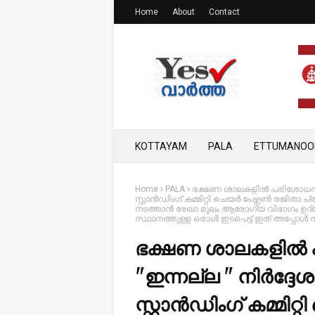
Home
About
Contact
KOTTAYAM
PALA
ETTUMANOO
Home
PALA
ഭക്ഷണ ശാലകളിൽ പരിശോധന നട
സ്റ്റാൻഡിംഗ് കമ്മിറ്റി ചെയർ പേഴ്സൺ രജി
നടത്താൻ രേഖാ മൂലം ആരോഗ്യ വിഭാഗം ഉദ്യോഗസ
സ്ഥാനത്തുള്ള ഒരാൾ ഇടപെട്ട് ഇത് അപ്പോൾ നടപ
ഭക്ഷണ ശാലകളിൽ
"ഇന്നല്ല " നിർദ്
സ്റ്റാൻഡിംഗ് കമ്മിറ