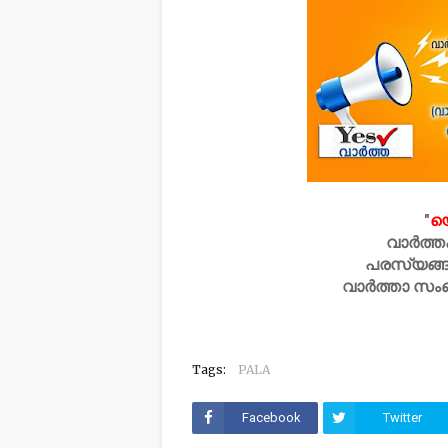
"
യ
വാർത്ത
പരസ്യങ്ങ
വാർത്താ സം
Tags:
PALA
Facebook
Twitter