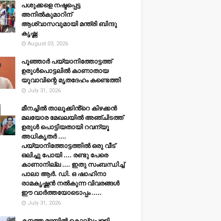
പശുക്കളെ നഷ്ടപ്പെട്ട
അനിൽകുമാറിന്
ആശ്വാസവുമായി മന്ത്രി ബിന്ദു
കൃഷ്ണ
August 03, 2026
പൂഞ്ഞാര്‍ പയ്യാനിത്തോട്ടത്ത്
ഉരുള്‍പൊട്ടലില്‍ കാണാതായ
യുവാവിന്റെ മൃതദേഹം കണ്ടെത്തി
July 31, 2026
മീനച്ചിൽ താലൂക്കിൻ്റെ കിഴക്കൻ
മലയോര മേഖലയിൽ അഞ്ചിടത്ത്
ഉരുൾ പൊട്ടിയതായി റവന്യൂ
അധികൃതർ ....
പയ്യാനിത്തോട്ടത്തിൽ ഒരു വീട്
ഒലിച്ചു പോയി .... രണ്ടു പേരെ
കാണാനില്ല .... ഇതു സംബന്ധിച്ച്
പാലാ ആർ. ഡി. ഒ ഷാഹിനാ
രാമകൃഷ്ണൻ നൽകുന്ന വിവരങ്ങൾ
ഈ വാർത്തയോടൊപ്പം .....
July 31, 2026
കനത്ത മഴയില്‍ കൊല്ലപ്പള്ളി