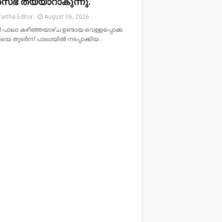
സഭ തയ്യാറാകുന്നു.
artha Editor
August 06, 2026
‍ പാലാ കഴിഞ്ഞയാഴ്ച ഉണ്ടായ വെള്ളപ്പൊക്ക
െ തുടര്‍ന്ന് പാലായില്‍ നടപ്പാക്കിയ…