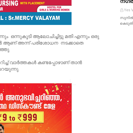
നഗര
Yes V
സുനില്
കെടുതിയ
ം ഒന്നുകൂടി ആലോചിച്ചിട്ടു മതി എന്നും ഒരു
ാൽ ആണ് അന്ന് പരിശോധന നടക്കാതെ
ഞ്ഞു.
ിച്ച് വാർത്തകൾ കണ്ടപ്പോഴാണ് താൻ
റയുന്നു.