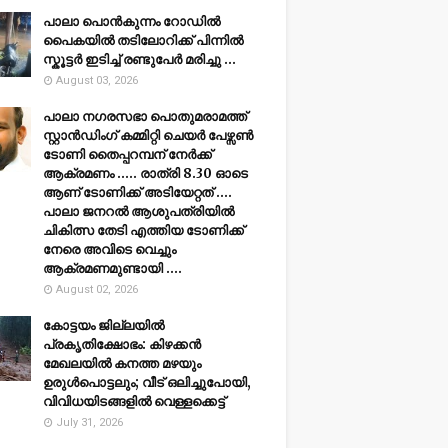
പാലാ പൊൻകുന്നം റോഡിൽ
പൈകയിൽ തടിലോറിക്ക് പിന്നിൽ
സ്കൂട്ടർ ഇടിച്ച് രണ്ടുപേർ മരിച്ചു ...
August 03, 2026
പാലാ നഗരസഭാ പൊതുമരാമത്ത്
സ്റ്റാൻഡിംഗ് കമ്മിറ്റി ചെയർ പേഴ്സൺ
ടോണി തൈപ്പറമ്പന് നേർക്ക്
ആക്രമണം ..... രാത്രി 8.30 ഓടെ
ആണ് ടോണിക്ക് അടിയേറ്റത് ....
പാലാ ജനറൽ ആശുപത്രിയിൽ
ചികിത്സ തേടി എത്തിയ ടോണിക്ക്
നേരെ അവിടെ വെച്ചും
ആക്രമണമുണ്ടായി ....
August 02, 2026
കോട്ടയം ജില്ലയില്‍
പ്രകൃതിക്ഷോഭം: കിഴക്കന്‍
മേഖലയില്‍ കനത്ത മഴയും
ഉരുള്‍പൊട്ടലും; വീട് ഒലിച്ചുപോയി,
വിവിധയിടങ്ങളില്‍ വെള്ളക്കെട്ട്
July 31, 2026