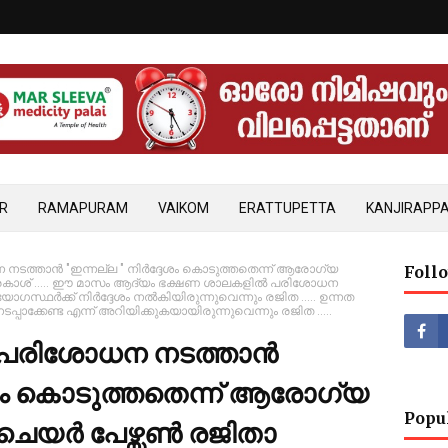
R
RAMAPURAM
VAIKOM
ERATTUPETTA
KANJIRAPPA
ത്താൻ "ഇന്നല്ല " നിർദ്ദേശം കൊടുത്തതെന്ന് ആരോഗ്യ
Foll
താ പ്രകാശ് ..... ഈ മാസം ആദ്യം ഭക്ഷണ ശാലകളിൽ പരിശോധന
്ഥർക്ക് നിർദ്ദേശം നൽകിയിരുന്നുവെന്നും രജിത ..... ഉന്നത
്പാക്കേണ്ട എന്ന് അറിയിക്കുകയായിരുന്നുവെന്നും രജിത .....
 പരിശോധന നടത്താൻ
ദേശം കൊടുത്തതെന്ന് ആരോഗ്യ
Popu
്റി ചെയർ പേഴ്സൺ രജിതാ