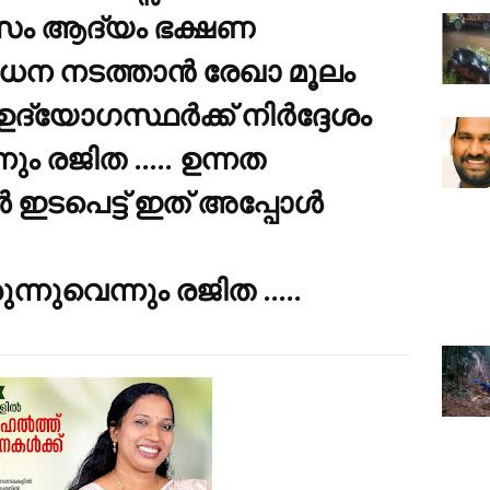
മാസം ആദ്യം ഭക്ഷണ
ന നടത്താൻ രേഖാ മൂലം
്യോഗസ്ഥർക്ക് നിർദ്ദേശം
ം രജിത ..... ഉന്നത
 ഇടപെട്ട് ഇത് അപ്പോൾ
നുവെന്നും രജിത .....