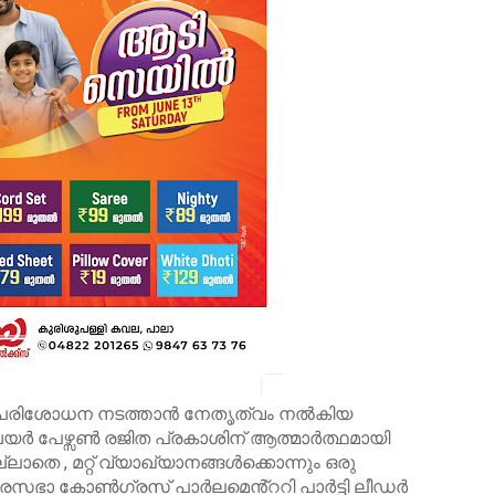
പരിശോധന നടത്താൻ നേതൃത്വം നൽകിയ
 ചെയർ പേഴ്സൺ രജിത പ്രകാശിന് ആത്മാർത്ഥമായി
ാതെ , മറ്റ് വ്യാഖ്യാനങ്ങൾക്കൊന്നും ഒരു
ഗരസഭാ കോൺഗ്രസ് പാർലമെൻ്ററി പാർട്ടി ലീഡർ