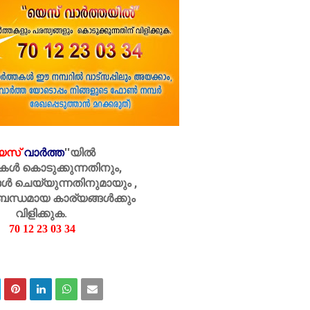
െസ്
വാർത്ത
''
യിൽ
കൾ കൊടുക്കുന്നതിനും,
ൾ ചെയ്യുന്നതിനുമായും ,
ബന്ധമായ കാര്യങ്ങൾക്കും
വിളിക്കുക.
70 12 23 03 34