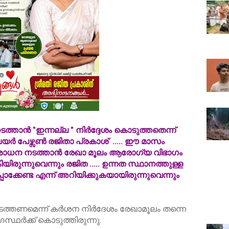
ാൻ "ഇന്നല്ല " നിർദ്ദേശം കൊടുത്തതെന്ന്
െയർ പേഴ്സൺ രജിതാ പ്രകാശ് .....
ഈ മാസം
ോധന നടത്താൻ രേഖാ മൂലം ആരോഗ്യ വിഭാഗം
ിരുന്നുവെന്നും രജിത ..... ഉന്നത സ്ഥാനത്തുള്ള
ാക്കേണ്ട എന്ന് അറിയിക്കുകയായിരുന്നുവെന്നും
തണമെന്ന് കർശന നിർദേശം രേഖാമൂലം തന്നെ
ഥർക്ക് കൊടുത്തിരുന്നു.