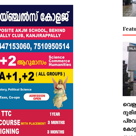
Featu
PALA
വെള്
ദുര
പ്രവ
കോട്