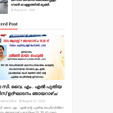
ടൗണ്‍ വെള്ളത്തില്‍ മുങ്ങി.
August 01, 2026
red Post
ാ സി. വൈ. എം . എൽ പുതിയ
സ് ഉദ്ഘാടനം ഞായറാഴ്ച
artha Editor
August 07, 2026
ി. വൈ. എം . എൽ ന്റെ പുതിയ ഓഫീസിൻ്റെ
നം ഞായറാഴ്ച രാവിലെ 10. 30 ന് പാലാ