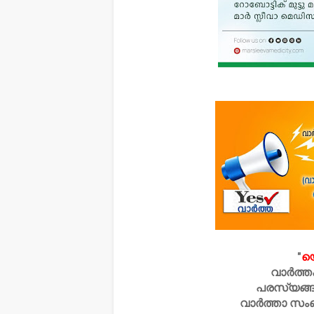
"
യ
വാർത്ത
പരസ്യങ്ങ
വാർത്താ സം