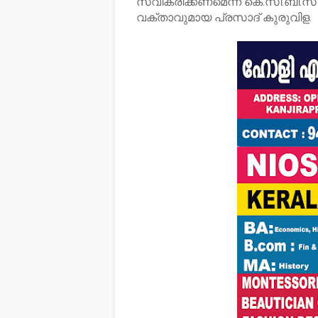
സ്വീകരിക്കണമെന്ന് കെ.സി.ബി.സി
വക്താവുമായ പ്രസാദ് കുരുവിള.