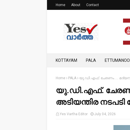
Home
About
Contact
KOTTAYAM
PALA
ETTUMANOO
Home
PALA
യു.ഡി.എഫ്. ചേരണം..... മദ്യ
യു.ഡി.എഫ്. ചേരണം.
അടിയന്തിര നടപടി 
Yes Vartha Editor
July 04, 2026