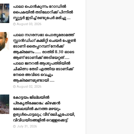
പാലാ പൊൻകുന്നം റോഡിൽ
പൈകയിൽ തടിലോറിക്ക് പിന്നിൽ
സ്കൂട്ടർ ഇടിച്ച് രണ്ടുപേർ മരിച്ചു ...
August 03, 2026
പാലാ നഗരസഭാ പൊതുമരാമത്ത്
സ്റ്റാൻഡിംഗ് കമ്മിറ്റി ചെയർ പേഴ്സൺ
ടോണി തൈപ്പറമ്പന് നേർക്ക്
ആക്രമണം ..... രാത്രി 8.30 ഓടെ
ആണ് ടോണിക്ക് അടിയേറ്റത് ....
പാലാ ജനറൽ ആശുപത്രിയിൽ
ചികിത്സ തേടി എത്തിയ ടോണിക്ക്
നേരെ അവിടെ വെച്ചും
ആക്രമണമുണ്ടായി ....
August 02, 2026
കോട്ടയം ജില്ലയില്‍
പ്രകൃതിക്ഷോഭം: കിഴക്കന്‍
മേഖലയില്‍ കനത്ത മഴയും
ഉരുള്‍പൊട്ടലും; വീട് ഒലിച്ചുപോയി,
വിവിധയിടങ്ങളില്‍ വെള്ളക്കെട്ട്
July 31, 2026