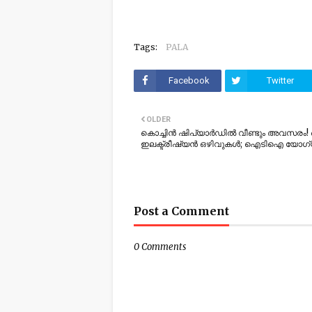
Tags:
PALA
Facebook
Twitter
OLDER
കൊച്ചിൻ ഷിപ്‌യാർഡിൽ വീണ്ടും അവസരം! 
ഇലക്ട്രീഷ്യൻ ഒഴിവുകൾ; ഐടിഐ യോഗ
Post a Comment
0 Comments