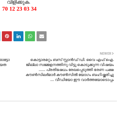
വിളിക്കുക.
70 12 23 03 34
NEWER
ഓട്ടോ
കൊട്ടാരമറ്റം ബസ് സ്റ്റാൻഡ് ഡി. വൈ എഫ് ഐ.
്യത
ജില്ലാ സമ്മേളനത്തിനു വിട്ടു കൊടുക്കുന്ന വിഷയം
....... പ്രതിഷേധം രേഖപ്പെടുത്തി ഭരണ പക്ഷ
കൗൺസിലർമാർ കൗൺസിൽ യോഗം ബഹിഷ്ക്കരിച്ചു
.... വീഡിയോ ഈ വാർത്തയോടൊപ്പം