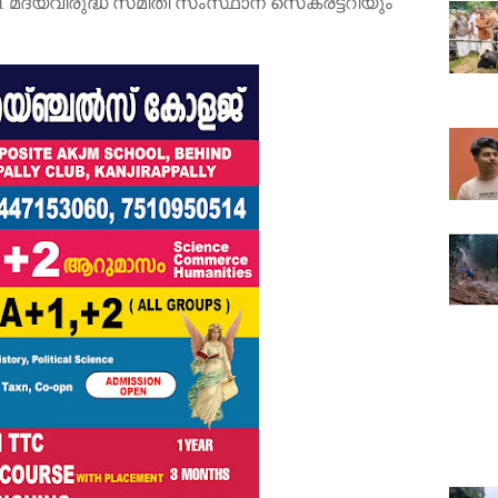
. മദ്യവിരുദ്ധ സമിതി സംസ്ഥാന സെക്രട്ടറിയും