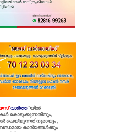
െസ്
വാർത്ത
''
യിൽ
കൾ കൊടുക്കുന്നതിനും,
ൾ ചെയ്യുന്നതിനുമായും ,
ബന്ധമായ കാര്യങ്ങൾക്കും