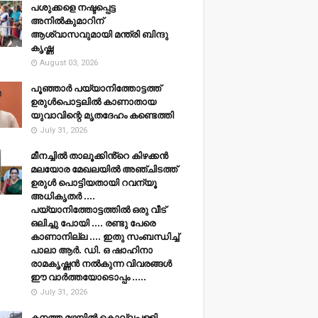
പശുക്കളെ നഷ്ടപ്പെട്ട
അനിൽകുമാറിന്
ആശ്വാസവുമായി മന്ത്രി ബിന്ദു
കൃഷ്ണ
August 03, 2026
പൂഞ്ഞാര്‍ പയ്യാനിത്തോട്ടത്ത്
ഉരുള്‍പൊട്ടലില്‍ കാണാതായ
യുവാവിന്റെ മൃതദേഹം കണ്ടെത്തി
July 31, 2026
മീനച്ചിൽ താലൂക്കിൻ്റെ കിഴക്കൻ
മലയോര മേഖലയിൽ അഞ്ചിടത്ത്
ഉരുൾ പൊട്ടിയതായി റവന്യൂ
അധികൃതർ ....
പയ്യാനിത്തോട്ടത്തിൽ ഒരു വീട്
ഒലിച്ചു പോയി .... രണ്ടു പേരെ
കാണാനില്ല .... ഇതു സംബന്ധിച്ച്
പാലാ ആർ. ഡി. ഒ ഷാഹിനാ
രാമകൃഷ്ണൻ നൽകുന്ന വിവരങ്ങൾ
ഈ വാർത്തയോടൊപ്പം .....
July 31, 2026
കനത്ത മഴയില്‍ കൊല്ലപ്പള്ളി