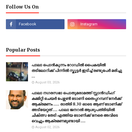
Follow Us On
Popular Posts
പാലാ പൊൻകുന്നം റോഡിൽ പൈകയിൽ
തടിലോറിക്ക് പിന്നിൽ സ്കൂട്ടർ ഇടിച്ച് രണ്ടുപേർ മരിച്ചു
...
August 03, 2026
പാലാ നഗരസഭാ പൊതുമരാമത്ത് സ്റ്റാൻഡിംഗ്
കമ്മിറ്റി ചെയർ പേഴ്സൺ ടോണി തൈപ്പറമ്പന് നേർക്ക്
ആക്രമണം ..... രാത്രി 8.30 ഓടെ ആണ് ടോണിക്ക്
അടിയേറ്റത് .... പാലാ ജനറൽ ആശുപത്രിയിൽ
ചികിത്സ തേടി എത്തിയ ടോണിക്ക് നേരെ അവിടെ
വെച്ചും ആക്രമണമുണ്ടായി ....
August 02, 2026