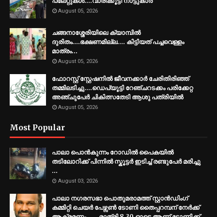
പ്ലേറ്റുകൾ....വാരിക്കൂട്ടി നാട്ടുകാർ
August 05, 2026
ചങ്ങനാശ്ശേരിയിലെ ക്യാമ്പിൽ
ദുരിതം....ഭക്ഷണമില്ല.... കിട്ടിയത് പച്ചവെള്ളം
മാത്രം…
August 05, 2026
ഫോറസ്റ്റ് സ്റ്റേഷനിൽ ജീവനക്കാർ ചേരിതിരിഞ്ഞ്
തമ്മിലടിച്ചു....ഡെപ്യൂട്ടി റേഞ്ചറടക്കം പരിക്കേറ്റ
അഞ്ചുപേർ ചികിത്സതേടി ആശു പത്രിയിൽ
August 05, 2026
Most Popular
പാലാ പൊൻകുന്നം റോഡിൽ പൈകയിൽ
തടിലോറിക്ക് പിന്നിൽ സ്കൂട്ടർ ഇടിച്ച് രണ്ടുപേർ മരിച്ചു
...
August 03, 2026
പാലാ നഗരസഭാ പൊതുമരാമത്ത് സ്റ്റാൻഡിംഗ്
കമ്മിറ്റി ചെയർ പേഴ്സൺ ടോണി തൈപ്പറമ്പന് നേർക്ക്
ആക്രമണം ..... രാത്രി 8.30 ഓടെ ആണ് ടോണിക്ക്