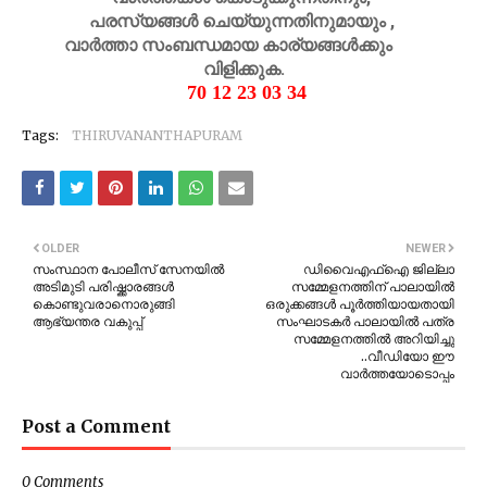
പരസ്യങ്ങൾ ചെയ്യുന്നതിനുമായും ,
വാർത്താ സംബന്ധമായ കാര്യങ്ങൾക്കും
വിളിക്കുക.
70 12 23 03 34
Tags:
THIRUVANANTHAPURAM
OLDER
NEWER
സംസ്ഥാന പോലീസ് സേനയിൽ
ഡിവൈഎഫ്ഐ ജില്ലാ
അടിമുടി പരിഷ്ക്കാരങ്ങൾ
സമ്മേളനത്തിന് പാലായിൽ
കൊണ്ടുവരാനൊരുങ്ങി
ഒരുക്കങ്ങൾ പൂർത്തിയായതായി
ആഭ്യന്തര വകുപ്പ്
സംഘാടകർ പാലായിൽ പത്ര
സമ്മേളനത്തിൽ അറിയിച്ചു
..വീഡിയോ ഈ
വാർത്തയോടൊപ്പം
Post a Comment
0 Comments