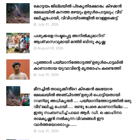
കോട്ടയം ജില്ലയില്‍ പ്രകൃതിക്ഷോഭം: കിഴക്കന്‍
മേഖലയില്‍ കനത്ത മഴയും ഉരുള്‍പൊട്ടലും; വീട്
ഒലിച്ചുപോയി, വിവിധയിടങ്ങളില്‍ വെള്ളക്കെട്ട്
July 31, 2026
പശുക്കളെ നഷ്ടപ്പെട്ട അനിൽകുമാറിന്
ആശ്വാസവുമായി മന്ത്രി ബിന്ദു കൃഷ്ണ
August 03, 2026
പൂഞ്ഞാര്‍ പയ്യാനിത്തോട്ടത്ത് ഉരുള്‍പൊട്ടലില്‍
കാണാതായ യുവാവിന്റെ മൃതദേഹം കണ്ടെത്തി
July 31, 2026
മീനച്ചിൽ താലൂക്കിൻ്റെ കിഴക്കൻ മലയോര
മേഖലയിൽ അഞ്ചിടത്ത് ഉരുൾ പൊട്ടിയതായി
റവന്യൂ അധികൃതർ .... പയ്യാനിത്തോട്ടത്തിൽ ഒരു
വീട് ഒലിച്ചു പോയി .... രണ്ടു പേരെ കാണാനില്ല ....
ഇതു സംബന്ധിച്ച് പാലാ ആർ. ഡി. ഒ ഷാഹിനാ
രാമകൃഷ്ണൻ നൽകുന്ന വിവരങ്ങൾ ഈ
വാർത്തയോടൊപ്പം .....
July 31, 2026