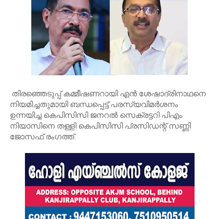
തിരഞ്ഞെടുപ്പ് കമ്മീഷണറായി എന്‍ ശേഷാദ്രിനാഥനെ
നിയമിച്ചതുമായി ബന്ധപ്പെട്ട് പരസ്യവിമര്‍ശനം
ഉന്നയിച്ച കെപിസിസി ജനറല്‍ സെക്രട്ടറി പിഎം
നിയാസിനെ തള്ളി കെപിസിസി പ്രസിഡന്റ് സണ്ണി
ജോസഫ് രംഗത്ത്.