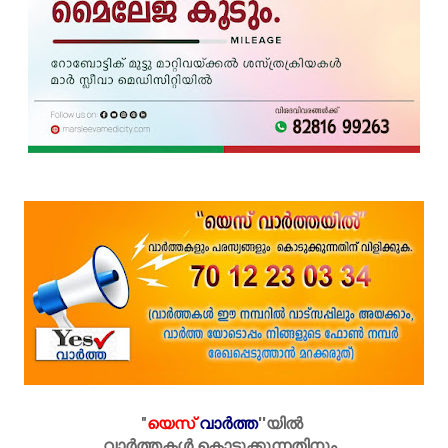
"
യെസ്
വാർത്ത
''
യിൽ
വാർത്തകൾ കൊടുക്കുന്നതിനും,