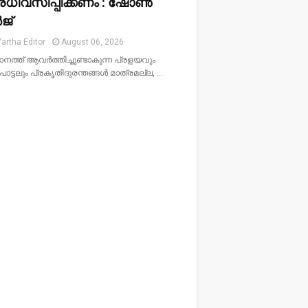
രധിവസിപ്പിക്കണം : ഷോൺ
ജ്
artha Editor
August 06, 2026
നത്ത് ആവർത്തിച്ചുണ്ടാകുന്ന പ്രളയവും
ട്ടലും പ്രകൃതിദുരന്തങ്ങൾ മാത്രമല്ല, …