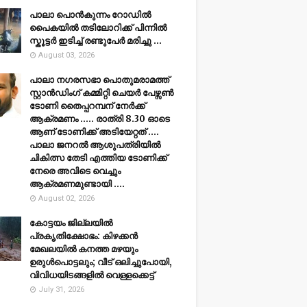
പാലാ പൊൻകുന്നം റോഡിൽ
പൈകയിൽ തടിലോറിക്ക് പിന്നിൽ
സ്കൂട്ടർ ഇടിച്ച് രണ്ടുപേർ മരിച്ചു ...
August 03, 2026
പാലാ നഗരസഭാ പൊതുമരാമത്ത്
സ്റ്റാൻഡിംഗ് കമ്മിറ്റി ചെയർ പേഴ്സൺ
ടോണി തൈപ്പറമ്പന് നേർക്ക്
ആക്രമണം ..... രാത്രി 8.30 ഓടെ
ആണ് ടോണിക്ക് അടിയേറ്റത് ....
പാലാ ജനറൽ ആശുപത്രിയിൽ
ചികിത്സ തേടി എത്തിയ ടോണിക്ക്
നേരെ അവിടെ വെച്ചും
ആക്രമണമുണ്ടായി ....
August 02, 2026
കോട്ടയം ജില്ലയില്‍
പ്രകൃതിക്ഷോഭം: കിഴക്കന്‍
മേഖലയില്‍ കനത്ത മഴയും
ഉരുള്‍പൊട്ടലും; വീട് ഒലിച്ചുപോയി,
വിവിധയിടങ്ങളില്‍ വെള്ളക്കെട്ട്
July 31, 2026