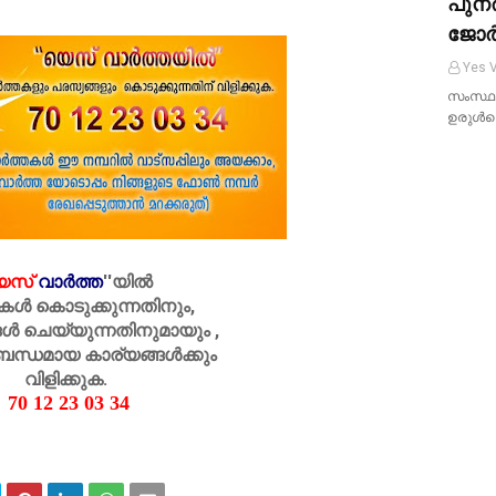
പുന
ജോർ
Yes V
സംസ്ഥാ
ഉരുൾപൊ
െസ്
വാർത്ത
''
യിൽ
കൾ കൊടുക്കുന്നതിനും,
ൾ ചെയ്യുന്നതിനുമായും ,
ബന്ധമായ കാര്യങ്ങൾക്കും
വിളിക്കുക.
70 12 23 03 34