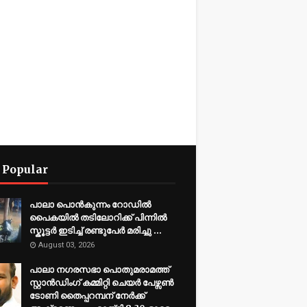
 Popular
പാലാ പൊൻകുന്നം റോഡിൽ
പൈകയിൽ തടിലോറിക്ക് പിന്നിൽ
സ്കൂട്ടർ ഇടിച്ച് രണ്ടുപേർ മരിച്ചു ...
August 03, 2026
പാലാ നഗരസഭാ പൊതുമരാമത്ത്
സ്റ്റാൻഡിംഗ് കമ്മിറ്റി ചെയർ പേഴ്സൺ
ടോണി തൈപ്പറമ്പന് നേർക്ക്