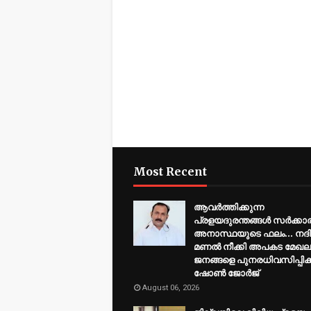
Most Recent
ആവർത്തിക്കുന്ന
പ്രളയദുരന്തങ്ങൾ സർക്കാരി
അനാസ്ഥയുടെ ഫലം... നദ
മണൽ നീക്കി അപകട മേഖ
ജനങ്ങളെ പുനരധിവസിപ്പിക്
ഷോൺ ജോർജ്
August 06, 2026