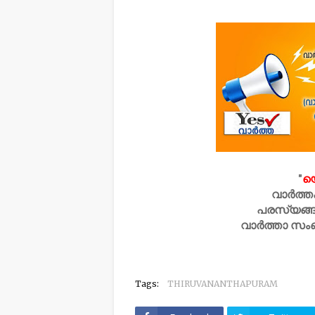
"
യ
വാർത്ത
പരസ്യങ്ങ
വാർത്താ സം
Tags:
THIRUVANANTHAPURAM