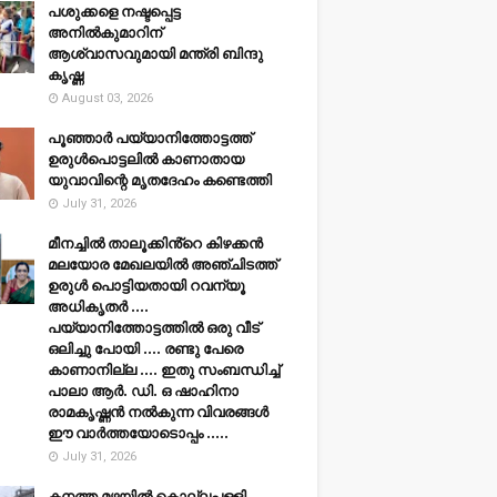
പശുക്കളെ നഷ്ടപ്പെട്ട
അനിൽകുമാറിന്
ആശ്വാസവുമായി മന്ത്രി ബിന്ദു
കൃഷ്ണ
August 03, 2026
പൂഞ്ഞാര്‍ പയ്യാനിത്തോട്ടത്ത്
ഉരുള്‍പൊട്ടലില്‍ കാണാതായ
യുവാവിന്റെ മൃതദേഹം കണ്ടെത്തി
July 31, 2026
മീനച്ചിൽ താലൂക്കിൻ്റെ കിഴക്കൻ
മലയോര മേഖലയിൽ അഞ്ചിടത്ത്
ഉരുൾ പൊട്ടിയതായി റവന്യൂ
അധികൃതർ ....
പയ്യാനിത്തോട്ടത്തിൽ ഒരു വീട്
ഒലിച്ചു പോയി .... രണ്ടു പേരെ
കാണാനില്ല .... ഇതു സംബന്ധിച്ച്
പാലാ ആർ. ഡി. ഒ ഷാഹിനാ
രാമകൃഷ്ണൻ നൽകുന്ന വിവരങ്ങൾ
ഈ വാർത്തയോടൊപ്പം .....
July 31, 2026
കനത്ത മഴയില്‍ കൊല്ലപ്പള്ളി