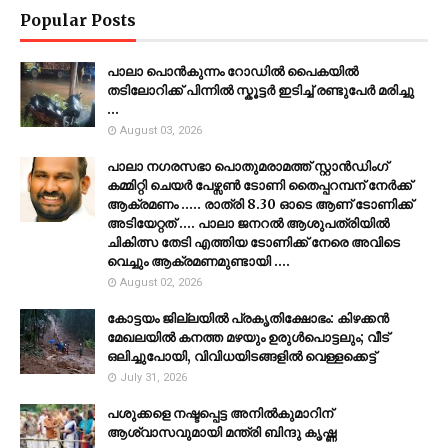
Popular Posts
പാലാ പൊൻകുന്നം റോഡിൽ പൈകയിൽ
തടിലോറിക്ക് പിന്നിൽ സ്കൂട്ടർ ഇടിച്ച് രണ്ടുപേർ മരിച്ചു
...
August 03, 2026
പാലാ നഗരസഭാ പൊതുമരാമത്ത് സ്റ്റാൻഡിംഗ്
കമ്മിറ്റി ചെയർ പേഴ്സൺ ടോണി തൈപ്പറമ്പന് നേർക്ക്
ആക്രമണം ..... രാത്രി 8.30 ഓടെ ആണ് ടോണിക്ക്
അടിയേറ്റത് .... പാലാ ജനറൽ ആശുപത്രിയിൽ
ചികിത്സ തേടി എത്തിയ ടോണിക്ക് നേരെ അവിടെ
വെച്ചും ആക്രമണമുണ്ടായി ....
August 02, 2026
കോട്ടയം ജില്ലയില്‍ പ്രകൃതിക്ഷോഭം: കിഴക്കന്‍
മേഖലയില്‍ കനത്ത മഴയും ഉരുള്‍പൊട്ടലും; വീട്
ഒലിച്ചുപോയി, വിവിധയിടങ്ങളില്‍ വെള്ളക്കെട്ട്
July 31, 2026
പശുക്കളെ നഷ്ടപ്പെട്ട അനിൽകുമാറിന്
ആശ്വാസവുമായി മന്ത്രി ബിന്ദു കൃഷ്ണ