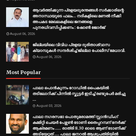
ആവർത്തിക്കുന്ന പ്രളയദുരന്തങ്ങൾ സർക്കാരിന്റെ
അനാസ്ഥയുടെ ഫലം... നദികളിലെ മണൽ നീക്കി
അപകട മേഖലകളിലെ ജനങ്ങളെ
പുനരധിവസിപ്പിക്കണം : ഷോൺ ജോർജ്
August 06, 2026
ജില്ലയിലെ വിവിധ പ്രളയ ദുരിതാശ്വാസ
ക്യാമ്പുകൾ സന്ദർശിച്ച് ജില്ലാ പോലീസ് മേധാവി.
August 06, 2026
Most Popular
പാലാ പൊൻകുന്നം റോഡിൽ പൈകയിൽ
തടിലോറിക്ക് പിന്നിൽ സ്കൂട്ടർ ഇടിച്ച് രണ്ടുപേർ മരിച്ചു
...
August 03, 2026
പാലാ നഗരസഭാ പൊതുമരാമത്ത് സ്റ്റാൻഡിംഗ്
കമ്മിറ്റി ചെയർ പേഴ്സൺ ടോണി തൈപ്പറമ്പന് നേർക്ക്
ആക്രമണം ..... രാത്രി 8.30 ഓടെ ആണ് ടോണിക്ക്
അടിയേറ്റത് .... പാലാ ജനറൽ ആശുപത്രിയിൽ