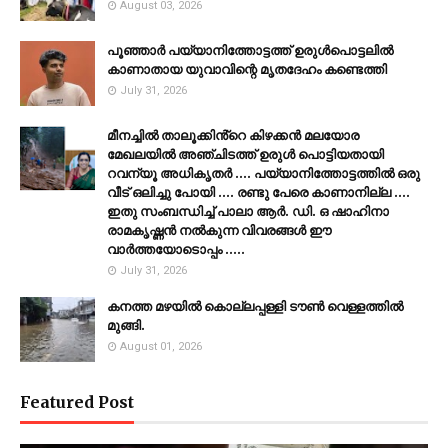
August 03, 2026
പൂഞ്ഞാര്‍ പയ്യാനിത്തോട്ടത്ത് ഉരുള്‍പൊട്ടലില്‍
കാണാതായ യുവാവിന്റെ മൃതദേഹം കണ്ടെത്തി
July 31, 2026
മീനച്ചിൽ താലൂക്കിൻ്റെ കിഴക്കൻ മലയോര
മേഖലയിൽ അഞ്ചിടത്ത് ഉരുൾ പൊട്ടിയതായി
റവന്യൂ അധികൃതർ .... പയ്യാനിത്തോട്ടത്തിൽ ഒരു
വീട് ഒലിച്ചു പോയി .... രണ്ടു പേരെ കാണാനില്ല ....
ഇതു സംബന്ധിച്ച് പാലാ ആർ. ഡി. ഒ ഷാഹിനാ
രാമകൃഷ്ണൻ നൽകുന്ന വിവരങ്ങൾ ഈ
വാർത്തയോടൊപ്പം .....
July 31, 2026
കനത്ത മഴയില്‍ കൊല്ലപ്പള്ളി ടൗണ്‍ വെള്ളത്തില്‍
മുങ്ങി.
August 01, 2026
Featured Post