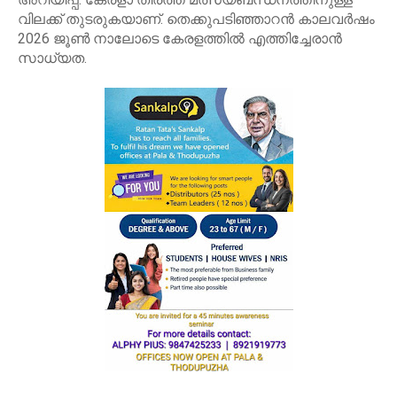
വിലക്ക് തുടരുകയാണ്. തെക്കുപടിഞ്ഞാറൻ കാലവർഷം
2026 ജൂൺ നാലോടെ കേരളത്തിൽ എത്തിച്ചേരാൻ
സാധ്യത.