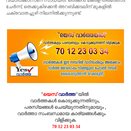
വ്യാപിക്കാനാണ് സാധ്യത. തെക്കൻ കേരള തീരത്തോട്
ചേർന്ന്, തെക്കുകിഴക്കൻ അറബിക്കടലിന് മുകളിൽ
ചക്രവാതച്ചുഴി നിലനിൽക്കുന്നുണ്ട്.
"
യെസ്
വാർത്ത
''
യിൽ
വാർത്തകൾ കൊടുക്കുന്നതിനും,
പരസ്യങ്ങൾ ചെയ്യുന്നതിനുമായും ,
വാർത്താ സംബന്ധമായ കാര്യങ്ങൾക്കും
വിളിക്കുക.
70 12 23 03 34