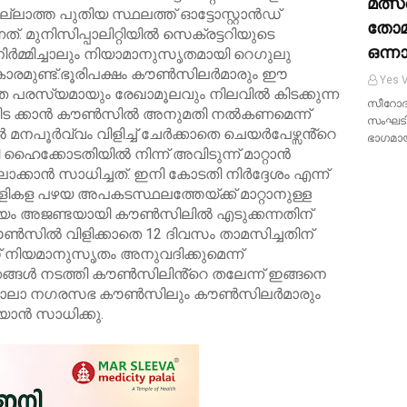
മത്സ
ല്ലാത്ത പുതിയ സ്ഥലത്ത് ഓട്ടോസ്റ്റാൻഡ്
തോമ
്. മുനിസിപ്പാലിറ്റിയിൽ സെക്രട്ടറിയുടെ
ഒന്ന
നിർമ്മിച്ചാലും നിയാമാനുസൃതമായി റെഗുലു
കാരമുണ്ട്.ഭൂരിപക്ഷം കൗൺസിലർമാരും ഈ
Yes V
െ പരസ്യമായും രേഖാമൂലവും നിലവിൽ കിടക്കുന്ന
സീറോദ 
കിട ക്കാൻ കൗൺസിൽ അനുമതി നൽകണമെന്ന്
സംഘടിപ്
നപൂർവ്വം വിളിച്ച് ചേർക്കാതെ ചെയർപേഴ്സൻ്റെ
ഭാഗമാ
ി ഹൈക്കോടതിയിൽ നിന്ന് അവിടുന്ന് മാറ്റാൻ
ലാക്കാൻ സാധിച്ചത്. ഇനി കോടതി നിർദ്ദേശം എന്ന്
ാളികള പഴയ അപകടസ്ഥലത്തേയ്ക്ക് മാറ്റാനുള്ള
ിഷയം അജണ്ടയായി കൗൺസിലിൽ എടുക്കന്നതിന്
ൺസിൽ വിളിക്കാതെ 12 ദിവസം താമസിച്ചതിന്
 ഡ് നിയമാനുസൃതം അനുവദിക്കുമെന്ന്
നീക്കങ്ങൾ നടത്തി കൗൺസിലിൻ്റെ തലേന്ന് ഇങ്ങനെ
കിൽ പാലാ നഗരസഭ കൗൺസിലും കൗൺസിലർമാരും
യാൻ സാധിക്കു.