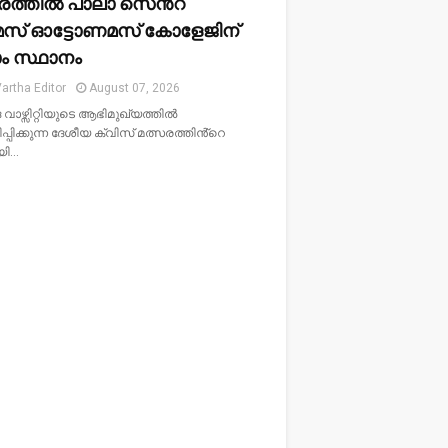
രത്തിൽ പാലാ സെൻ്റ്
സ് ഓട്ടോണമസ് കോളേജിന്
ാം സ്ഥാനം
artha Editor
August 07, 2026
വാഴ്സിറ്റിയുടെ ആഭിമുഖ്യത്തിൽ
പിക്കുന്ന ദേശീയ ക്വിസ് മത്സരത്തിൻ്റെ
യി…