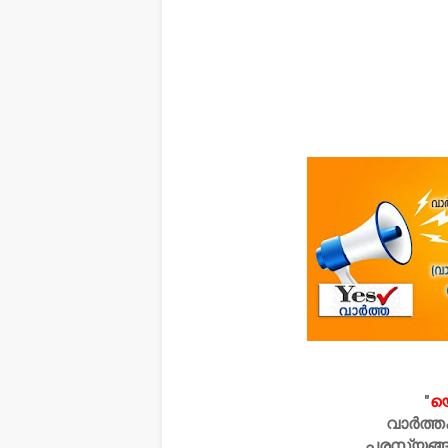
"
യ
വാർത്ത
പരസ്യങ്ങ