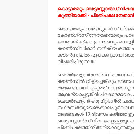
കൊട്ടാരമറ്റം ഓട്ടോസ്റ്റാൻഡ്
കുത്തിയാക്കി - പ്രതിപക്ഷ നേതാവ
കൊട്ടാരമറ്റം ഓട്ടോസ്റ്റാൻഡ് ന
കോൺഗ്രസ് നേതാക്കന്മാരും പ
ജനതാല്പര്യവും ഗൗരവും മനസ്സില
കൗൺസിലർമാർ നൽകിയ കത്ത് പ്രക
കൗൺസിലിൽ ഏകകണ്ഠമായി ഓട്ടോസ
വിചാരിച്ചിരുന്നത്.
ചെയർപേഴ്സൺ ഈ മാസം രണ്ടാം 
കൗൺസിൽ വിളിച്ചെങ്കിലും ഭ
അജണ്ടയായി എടുത്ത് നിയമാനു
ആവശ്യപ്പെട്ടതിൻ പ്രകാരമാവാം
ചെയർപേഴ്സൺ ഒരു മീറ്റിംഗിൽ പങ്കെ
നഗരസഭയുടെ മഴക്കാലപൂർവ്വ ആ
അജണ്ടകൾ 13 ദിവസം കഴിഞ്ഞിട്ടു
ഓട്ടോസ്റ്റാൻഡ് വിഷയം ഉള്ളതുക
പ്രതിപക്ഷത്തിന് അറിയാവുന്നത