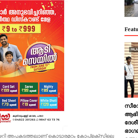
Featu
PALA
സീറോ
ആഭിമ
ദേശീ
ഭാഗ
കയറി അപകടത്തലാണ് കൊട്ടാരമറ്റം കോപ്ളക്സിലെ