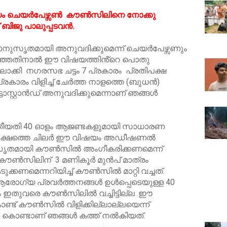
 വിഷയം ചെയർപേഴ്സൺ കൗൺസിലിനെ നോക്കു
് ബിജു പാലുപ്പടവൻ.
ിയമാനുസൃതമായി അനുവദിക്കുമെന്ന് ചെയർപേഴ്സണും
റഞ്ഞതിനാൽ ഈ വിഷയത്തിൻ്റെ പൊതു
ാക്കി നഗരസഭ ചട്ടം 7 പ്രകാരം പ്രതിപക്ഷ
ാരം വിളിച്ച് ചേർത്ത നാളത്തെ (ബുധൻ)
്റ്റാൻഡ് അനുവദിക്കുമെന്നാണ് ഞങ്ങൾ
തീയതി 40 ഓളം ആജണ്ടകളുമായി സാധാരണ
രണപക്ഷത്തെ ചിലർ ഈ വിഷയം അഡീഷണൽ
സൃതമായി കൗൺസിൽ അംഗീകരിക്കണമെന്ന്
 കൗൺസിലിന് 3 മണികൂർ മുൻപ് മാത്രം
ടുക്കണമെന്നറിയിച്ച് കൗൺസിൽ മാറ്റി വച്ചത്.
രോഗ്യ പ്രവർത്തനങ്ങൾ ഉൾപ്പെടെയുള്ള 40
ം ഇതുവരെ കൗൺസിലിൽ വച്ചിട്ടില്ല .ഈ
ൊണ്ട് കൗൺസിൽ വിളിക്കില്ലാല്ലയെന്ന്
ും കൊണ്ടാണ് ഞങ്ങൾ കത്ത് നൽകിയത്.