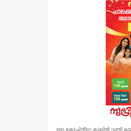
ഒരു കൊച്ചിൻ്റെ കാലിൽ വണ്ടി 