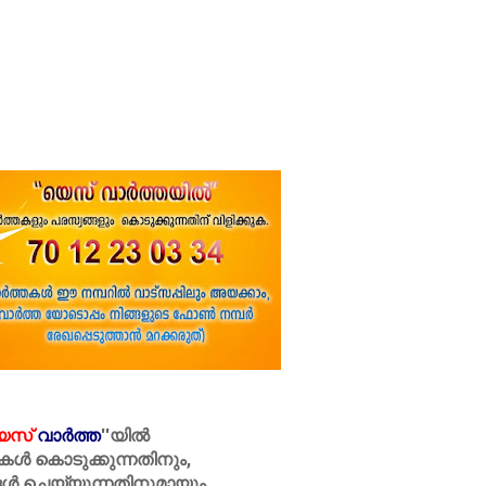
െസ്
വാർത്ത
''
യിൽ
കൾ കൊടുക്കുന്നതിനും,
ൾ ചെയ്യുന്നതിനുമായും ,