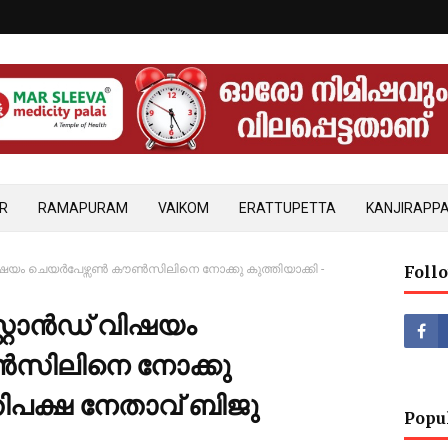
R
RAMAPURAM
VAIKOM
ERATTUPETTA
KANJIRAPPA
് വിഷയം ചെയർപേഴ്സൺ കൗൺസിലിനെ നോക്കു കുത്തിയാക്കി -
Foll
സ്റ്റാൻഡ് വിഷയം
സിലിനെ നോക്കു
രതിപക്ഷ നേതാവ് ബിജു
Popu