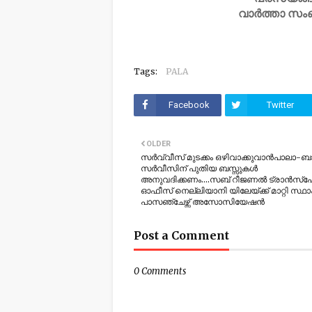
വാർത്താ സം
Tags:
PALA
Facebook
Twitter
OLDER
സർവ്വീസ് മുടക്കം ഒഴിവാക്കുവാൻപാലാ-ബ
സർവീസിന് പുതിയ ബസ്സുകൾ
അനുവദിക്കണം....സബ് റീജണൽ ട്രാൻസ്പോർ
ഓഫീസ് നെല്ലിയാനി യിലേയ്ക്ക് മാറ്റി സ്ഥാ
പാസഞ്ചേഴ്സ് അസോസിയേഷൻ
Post a Comment
0 Comments