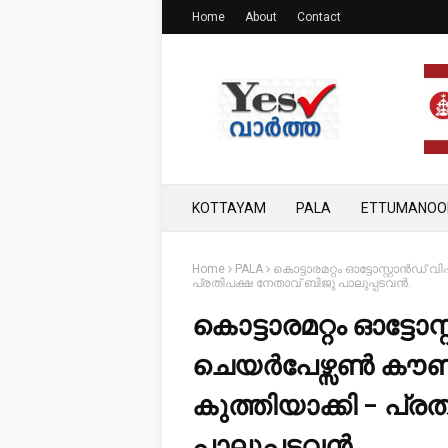
Home
About
Contact
KOTTAYAM
PALA
ETTUMANOO
Home
PALA
കൊട്ടാരമറ്റം ഓട്ടോസ്റ്റാൻഡ
പ്രതിപക്ഷ നേതാവ് ബിജു പാലുപ്പടവൻ.
കൊട്ടാരമറ്റം ഓട്ടോ
ചെയർപേഴ്സൺ കൗൺ
കുത്തിയാക്കി - പ്
പാലുപ്പടവൻ.