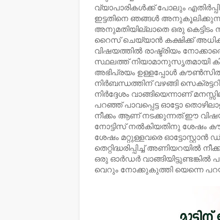
വ്യാപാരികൾക്ക് പോലും എതിർപ്പി
ഇട്ടതിനെ ഞങ്ങൾ അനുകൂലിക്കുന്നത
അനുമതിയില്ലാതെ ഒരു കെട്ടിടം 
റൈസ് ചെയ്യാൻ കക്ഷിക്ക് അധി
വിഷയത്തിൽ രാഷ്ട്രിയം നോക്കാത
സ്ഥലത്ത് നിയാമാനുസൃതമായി 
അഭിപ്രയം ഉള്ളപ്പോൾ കൗൺസിൽ മ
നിർബന്ധത്തിന് വഴങ്ങി സെക്രട്ടറ
നിർദ്ദേശം വാങ്ങിയെന്നാണ് മനസ്സി
പറഞ്ഞ് പാവപ്പെട്ട ഓട്ടോ തൊഴില
നീക്കം ആണ് നടക്കുന്നത്.ഈ വ
നോട്ടിസ് നൽകിയതിനു ശേഷം കൗ
ശേഷം മറ്റുള്ളവരെ ഓട്ടോസ്റ്റാൻ
തെറ്റിദ്ധരിപ്പിച്ച് അണിയറയിൽ 
ഒരു ഓർഡർ വാങ്ങിയിട്ടുണ്ടങ്
വെറും നോക്കുകുത്തി യെന്നെ പറ