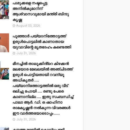
പശുക്കളെ നഷ്ടപ്പെട്ട
അനിൽകുമാറിന്
ആശ്വാസവുമായി മന്ത്രി ബിന്ദു
കൃഷ്ണ
August 03, 2026
പൂഞ്ഞാര്‍ പയ്യാനിത്തോട്ടത്ത്
ഉരുള്‍പൊട്ടലില്‍ കാണാതായ
യുവാവിന്റെ മൃതദേഹം കണ്ടെത്തി
July 31, 2026
മീനച്ചിൽ താലൂക്കിൻ്റെ കിഴക്കൻ
മലയോര മേഖലയിൽ അഞ്ചിടത്ത്
ഉരുൾ പൊട്ടിയതായി റവന്യൂ
അധികൃതർ ....
പയ്യാനിത്തോട്ടത്തിൽ ഒരു വീട്
ഒലിച്ചു പോയി .... രണ്ടു പേരെ
കാണാനില്ല .... ഇതു സംബന്ധിച്ച്
പാലാ ആർ. ഡി. ഒ ഷാഹിനാ
രാമകൃഷ്ണൻ നൽകുന്ന വിവരങ്ങൾ
ഈ വാർത്തയോടൊപ്പം .....
July 31, 2026
കനത്ത മഴയില്‍ കൊല്ലപ്പള്ളി