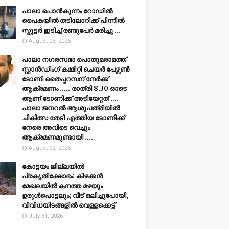
പാലാ പൊൻകുന്നം റോഡിൽ
പൈകയിൽ തടിലോറിക്ക് പിന്നിൽ
സ്കൂട്ടർ ഇടിച്ച് രണ്ടുപേർ മരിച്ചു ...
August 03, 2026
പാലാ നഗരസഭാ പൊതുമരാമത്ത്
സ്റ്റാൻഡിംഗ് കമ്മിറ്റി ചെയർ പേഴ്സൺ
ടോണി തൈപ്പറമ്പന് നേർക്ക്
ആക്രമണം ..... രാത്രി 8.30 ഓടെ
ആണ് ടോണിക്ക് അടിയേറ്റത് ....
പാലാ ജനറൽ ആശുപത്രിയിൽ
ചികിത്സ തേടി എത്തിയ ടോണിക്ക്
നേരെ അവിടെ വെച്ചും
ആക്രമണമുണ്ടായി ....
August 02, 2026
കോട്ടയം ജില്ലയില്‍
പ്രകൃതിക്ഷോഭം: കിഴക്കന്‍
മേഖലയില്‍ കനത്ത മഴയും
ഉരുള്‍പൊട്ടലും; വീട് ഒലിച്ചുപോയി,
വിവിധയിടങ്ങളില്‍ വെള്ളക്കെട്ട്
July 31, 2026