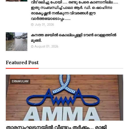
വീട് ഒലിച്ചു പോയി .... രണ്ടു പേരെ കാണാനില്ല ....
ഇതു സംബന്ധിച്ച് പാലാ ആർ. ഡി. ഒ ഷാഹിനാ
രാമകൃഷ്ണൻ നൽകുന്ന വിവരങ്ങൾ ഈ
വാർത്തയോടൊപ്പം .....
July 31, 2026
കനത്ത മഴയില്‍ കൊല്ലപ്പള്ളി ടൗണ്‍ വെള്ളത്തില്‍
മുങ്ങി.
August 01, 2026
Featured Post
ERNAKULAM
താരസംഘടനയിൽ വീണ്ടും തർക്കം… രാജി