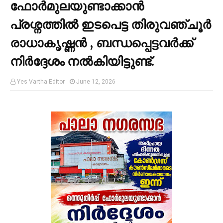
ഫോർമുലയുണ്ടാക്കാൻ
പ്രശ്നത്തിൽ ഇടപെട്ട തിരുവഞ്ചൂർ
രാധാകൃഷ്ണൻ , ബന്ധപ്പെട്ടവർക്ക്
നിർദ്ദേശം നൽകിയിട്ടുണ്ട്.
Yes Vartha Editor
June 12, 2026