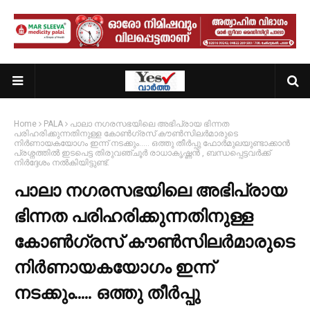
Home
PALA
പാലാ നഗരസഭയിലെ അഭിപ്രായ ഭിന്നത
പരിഹരിക്കുന്നതിനുള്ള കോൺഗ്രസ് കൗൺസിലർമാരുടെ
നിർണായകയോഗം ഇന്ന് നടക്കും..... ഒത്തു തീർപ്പു ഫോർമുലയുണ്ടാക്കാൻ
പ്രശ്നത്തിൽ ഇടപെട്ട തിരുവഞ്ചൂർ രാധാകൃഷ്ണൻ , ബന്ധപ്പെട്ടവർക്ക്
നിർദ്ദേശം നൽകിയിട്ടുണ്ട്.
പാലാ നഗരസഭയിലെ അഭിപ്രായ
ഭിന്നത പരിഹരിക്കുന്നതിനുള്ള
കോൺഗ്രസ് കൗൺസിലർമാരുടെ
നിർണായകയോഗം ഇന്ന്
നടക്കും..... ഒത്തു തീർപ്പു