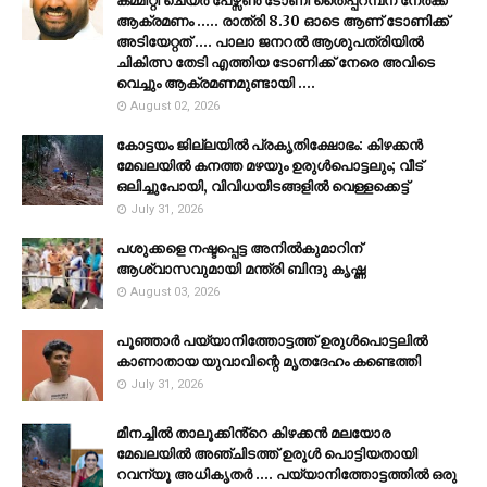
കമ്മിറ്റി ചെയർ പേഴ്സൺ ടോണി തൈപ്പറമ്പന് നേർക്ക്
ആക്രമണം ..... രാത്രി 8.30 ഓടെ ആണ് ടോണിക്ക്
അടിയേറ്റത് .... പാലാ ജനറൽ ആശുപത്രിയിൽ
ചികിത്സ തേടി എത്തിയ ടോണിക്ക് നേരെ അവിടെ
വെച്ചും ആക്രമണമുണ്ടായി ....
August 02, 2026
കോട്ടയം ജില്ലയില്‍ പ്രകൃതിക്ഷോഭം: കിഴക്കന്‍
മേഖലയില്‍ കനത്ത മഴയും ഉരുള്‍പൊട്ടലും; വീട്
ഒലിച്ചുപോയി, വിവിധയിടങ്ങളില്‍ വെള്ളക്കെട്ട്
July 31, 2026
പശുക്കളെ നഷ്ടപ്പെട്ട അനിൽകുമാറിന്
ആശ്വാസവുമായി മന്ത്രി ബിന്ദു കൃഷ്ണ
August 03, 2026
പൂഞ്ഞാര്‍ പയ്യാനിത്തോട്ടത്ത് ഉരുള്‍പൊട്ടലില്‍
കാണാതായ യുവാവിന്റെ മൃതദേഹം കണ്ടെത്തി
July 31, 2026
മീനച്ചിൽ താലൂക്കിൻ്റെ കിഴക്കൻ മലയോര
മേഖലയിൽ അഞ്ചിടത്ത് ഉരുൾ പൊട്ടിയതായി
റവന്യൂ അധികൃതർ .... പയ്യാനിത്തോട്ടത്തിൽ ഒരു