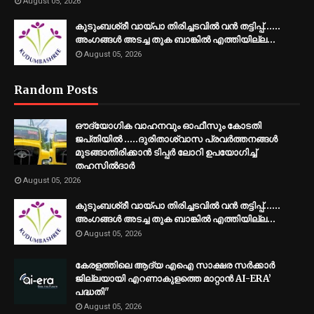
August 05, 2026
കുടുംബശ്രീ വായ്പാ തിരിച്ചടവിൽ വൻ തട്ടിപ്പ്......
അംഗങ്ങൾ അടച്ച തുക ബാങ്കിൽ എത്തിയില്ല…
August 05, 2026
Random Posts
ഔദ്യോഗിക വാഹനവും ഓഫീസും കോടതി
ജപ്‌തിയിൽ .....ദുരിതാശ്വാസ പ്രവർത്തനങ്ങൾ
മുടങ്ങാതിരിക്കാൻ ടിപ്പർ ലോറി ഉപയോഗിച്ച്
തഹസിൽദാർ
August 05, 2026
കുടുംബശ്രീ വായ്പാ തിരിച്ചടവിൽ വൻ തട്ടിപ്പ്......
അംഗങ്ങൾ അടച്ച തുക ബാങ്കിൽ എത്തിയില്ല…
August 05, 2026
കേരളത്തിലെ ആദ്യ എഐ സാക്ഷര സർക്കാർ
ജില്ലയായി എറണാകുളത്തെ മാറ്റാൻ AI-ERA’
പദ്ധതി"
August 05, 2026