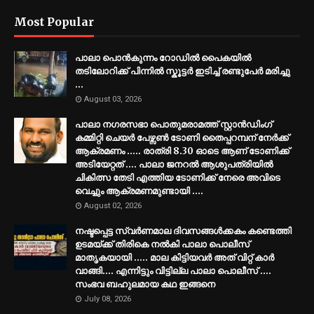
Most Popular
പാലാ പൊൻകുന്നം റോഡിൽ പൈകയിൽ
തടിലോറിക്ക് പിന്നിൽ സ്കൂട്ടർ ഇടിച്ച് രണ്ടുപേർ മരിച്ചു
...
August 03, 2026
പാലാ നഗരസഭാ പൊതുമരാമത്ത് സ്റ്റാൻഡിംഗ്
കമ്മിറ്റി ചെയർ പേഴ്സൺ ടോണി തൈപ്പറമ്പന് നേർക്ക്
ആക്രമണം ..... രാത്രി 8.30 ഓടെ ആണ് ടോണിക്ക്
അടിയേറ്റത് .... പാലാ ജനറൽ ആശുപത്രിയിൽ
ചികിത്സ തേടി എത്തിയ ടോണിക്ക് നേരെ അവിടെ
വെച്ചും ആക്രമണമുണ്ടായി ....
August 02, 2026
നഷ്ടപ്പെട്ട സ്വർണമാല ദിവസങ്ങൾക്കകം കണ്ടെത്തി
ഉടമയ്ക്ക് തിരികെ നൽകി പാലാ പൊലീസ്
മാതൃകയായി ..... മാല കിട്ടിയവർ അത് വിറ്റ് കാർ
വാങ്ങി.... എന്നിട്ടും വിട്ടില്ല പാലാ പൊലീസ് ....
സംഭവ ബഹുലമായ കഥ ഇങ്ങനെ
July 08, 2026