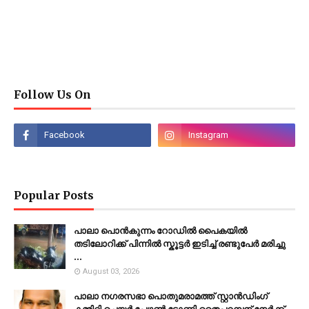
Follow Us On
Popular Posts
പാലാ പൊൻകുന്നം റോഡിൽ പൈകയിൽ
തടിലോറിക്ക് പിന്നിൽ സ്കൂട്ടർ ഇടിച്ച് രണ്ടുപേർ മരിച്ചു
...
August 03, 2026
പാലാ നഗരസഭാ പൊതുമരാമത്ത് സ്റ്റാൻഡിംഗ്