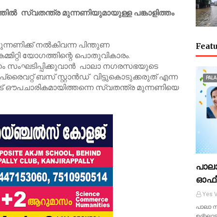
 സ്വതന്ത്ര മുന്നണിയുമായുള്ള പങ്കാളിത്തം
്നണിക്ക് നൽകിവന്ന പിന്തുണ
Featu
്മിറ്റി യോഗത്തിന്റെ പൊതുവികാരം.
 സംഘടിപ്പിക്കുവാൻ പാലാ നഗരസഭയുടെ
പ്രൈവറ്റ് ബസ് സ്റ്റാൻഡ് വിട്ടുകൊടുക്കരുത് എന്ന
PALA
് ഔപചാരികമായിത്തന്നെ സ്വതന്ത്ര മുന്നണിയെ
പാല
ഓഫീ
Yes V
പാലാ സ
ഉദ്ഘാട