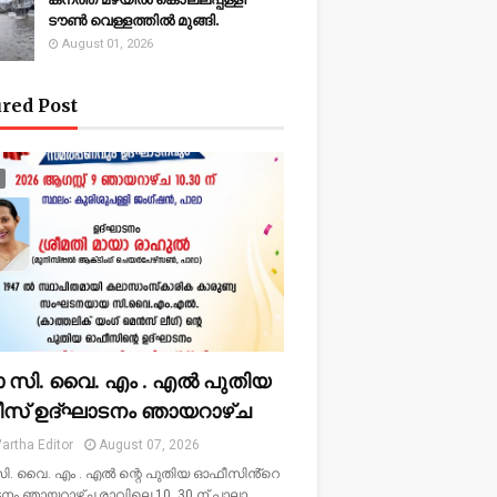
ടൗണ്‍ വെള്ളത്തില്‍ മുങ്ങി.
August 01, 2026
red Post
ാ സി. വൈ. എം . എൽ പുതിയ
സ് ഉദ്ഘാടനം ഞായറാഴ്ച
artha Editor
August 07, 2026
ി. വൈ. എം . എൽ ന്റെ പുതിയ ഓഫീസിൻ്റെ
നം ഞായറാഴ്ച രാവിലെ 10. 30 ന് പാലാ