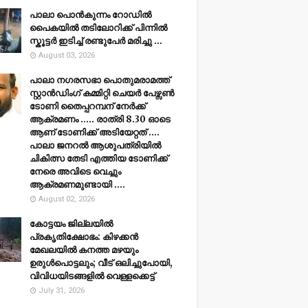
പാലാ പൊൻകുന്നം റോഡിൽ
പൈകയിൽ തടിലോറിക്ക് പിന്നിൽ
സ്കൂട്ടർ ഇടിച്ച് രണ്ടുപേർ മരിച്ചു ...
August 03, 2026
പാലാ നഗരസഭാ പൊതുമരാമത്ത്
സ്റ്റാൻഡിംഗ് കമ്മിറ്റി ചെയർ പേഴ്സൺ
ടോണി തൈപ്പറമ്പന് നേർക്ക്
ആക്രമണം ..... രാത്രി 8.30 ഓടെ
ആണ് ടോണിക്ക് അടിയേറ്റത് ....
പാലാ ജനറൽ ആശുപത്രിയിൽ
ചികിത്സ തേടി എത്തിയ ടോണിക്ക്
നേരെ അവിടെ വെച്ചും
ആക്രമണമുണ്ടായി ....
August 02, 2026
കോട്ടയം ജില്ലയില്‍
പ്രകൃതിക്ഷോഭം: കിഴക്കന്‍
മേഖലയില്‍ കനത്ത മഴയും
ഉരുള്‍പൊട്ടലും; വീട് ഒലിച്ചുപോയി,
വിവിധയിടങ്ങളില്‍ വെള്ളക്കെട്ട്
July 31, 2026