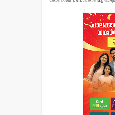
കോൺഗ്രസിനോട് കാണിച്ച രാഷ്ട