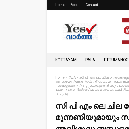
Home
About
Contact
KOTTAYAM
PALA
ETTUMANOO
Home
PALA
സി പി എം ലെ ചില നേതാക്കളുമ
ബന്ധമെന്ന് കോൺഗ്രസ് പാലാ മണ്ഡലം കമ്മിറ്റ
സമ്മേളനത്തിന് വിട്ടു കൊടുത്തത് ഒടുവിലത്തെ 
ചേർന്ന കോൺഗ്രസ് പാലാ മണ്ഡലം കമ്മിറ്റിയുട
വിടുന്നു
സി പി എം ലെ ചില 
മുന്നണിയുമായും സ്വ
അവിശുദ്ധ ബന്ധമെ