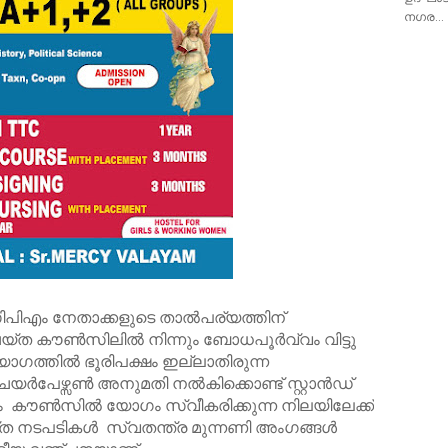
നഗര…
ിപിഎം നേതാക്കളുടെ താൽപര്യത്തിന്
്ത കൗൺസിലിൽ നിന്നും ബോധപൂർവ്വം വിട്ടു
യോഗത്തിൽ ഭൂരിപക്ഷം ഇല്ലാതിരുന്ന
ചെയർപേഴ്സൺ അനുമതി നൽകിക്കൊണ്ട് സ്റ്റാൻഡ്
മാനം കൗൺസിൽ യോഗം സ്വീകരിക്കുന്ന നിലയിലേക്ക്
്ത നടപടികൾ സ്വതന്ത്ര മുന്നണി അംഗങ്ങൾ