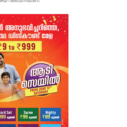
്രീയ വഞ്ചനയാണ്.