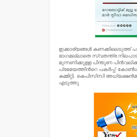
ഇക്കാര്യങ്ങൾ കണക്കിലെടുത്ത
ഭാഗമല്ലാതെ സ്വതന്ത്ര നിലപാടു
മുന്നണിക്കുള്ള പിന്തുണ പിൻവലിക
പ്രമേയത്തിൻറെ പകർപ്പ് കോൺഗ്ര
കമ്മിറ്റി, കെപിസിസി അധ്യക്ഷൻമാ
എടുത്തു