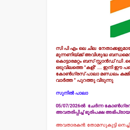
സി പി എം ലെ ചില നേതാക്കളുമായ
മുന്നണിയ്ക്ക് അവിശുദ്ധ ബന്ധമെന
കൊട്ടാരമറ്റം ബസ് സ്റ്റാൻഡ് ഡി 
ഒടുവിലത്തെ "കളി" .... ഇനി ഈ പണി
കോൺഗ്രസ് പാലാ മണ്ഡലം കമ്മിറ്റ
വാർത്ത " പുറത്തു വിടുന്നു
സുനിൽ പാലാ
05/07/2026ൽ ചേർന്ന കോൺഗ്രസ്
അവതരിപ്പിച്ച് ഭൂരിപക്ഷ അഭിപ്
അവതാരകൻ: തോമസുകുട്ടി നെച്ചിക