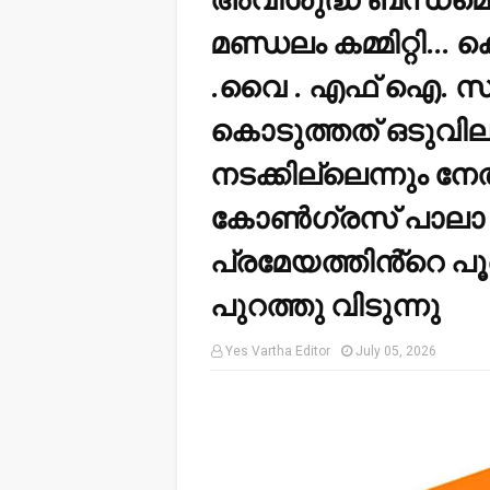
മണ്ഡലം കമ്മിറ്റി... 
.വൈ . എഫ് ഐ. സമ്മ
കൊടുത്തത് ഒടുവില
നടക്കില്ലെന്നും നേത
കോൺഗ്രസ് പാലാ മണ
പ്രമേയത്തിൻ്റെ പൂർ
പുറത്തു വിടുന്നു
Yes Vartha Editor
July 05, 2026