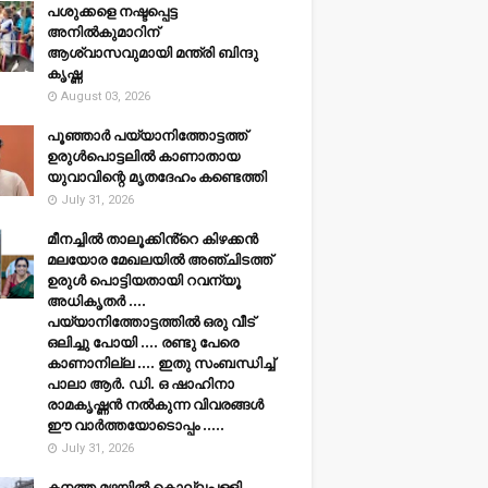
പശുക്കളെ നഷ്ടപ്പെട്ട
അനിൽകുമാറിന്
ആശ്വാസവുമായി മന്ത്രി ബിന്ദു
കൃഷ്ണ
August 03, 2026
പൂഞ്ഞാര്‍ പയ്യാനിത്തോട്ടത്ത്
ഉരുള്‍പൊട്ടലില്‍ കാണാതായ
യുവാവിന്റെ മൃതദേഹം കണ്ടെത്തി
July 31, 2026
മീനച്ചിൽ താലൂക്കിൻ്റെ കിഴക്കൻ
മലയോര മേഖലയിൽ അഞ്ചിടത്ത്
ഉരുൾ പൊട്ടിയതായി റവന്യൂ
അധികൃതർ ....
പയ്യാനിത്തോട്ടത്തിൽ ഒരു വീട്
ഒലിച്ചു പോയി .... രണ്ടു പേരെ
കാണാനില്ല .... ഇതു സംബന്ധിച്ച്
പാലാ ആർ. ഡി. ഒ ഷാഹിനാ
രാമകൃഷ്ണൻ നൽകുന്ന വിവരങ്ങൾ
ഈ വാർത്തയോടൊപ്പം .....
July 31, 2026
കനത്ത മഴയില്‍ കൊല്ലപ്പള്ളി