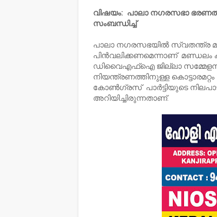
വിഷയം: പാലാ നഗരസഭാ ഭരണത്തിൽ
സംബന്ധിച്ച്
പാലാ നഗരസഭയിൽ സ്വതന്ത്ര മുന
പിൻവലിക്കണമെന്നാണ് മണ്ഡലം കമ
ഡിവൈഎഫ്ഐ ജില്ലാ സമ്മേളനം
നിയന്ത്രണത്തിനുള്ള കൊട്ടാരമറ്റം 
കോൺഗ്രസ് പാർട്ടിയുടെ നിലപാട
അറിയിച്ചിരുന്നതാണ്.