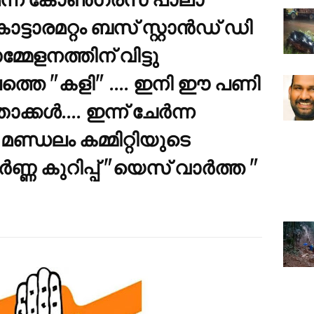
കൊട്ടാരമറ്റം ബസ് സ്റ്റാൻഡ് ഡി
േളനത്തിന് വിട്ടു
ത്തെ "കളി" .... ഇനി ഈ പണി
ാക്കൾ.... ഇന്ന് ചേർന്ന
്ഡലം കമ്മിറ്റിയുടെ
ണ്ണ കുറിപ്പ് "യെസ് വാർത്ത "