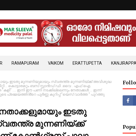
R
RAMAPURAM
VAIKOM
ERATTUPETTA
KANJIRAPPA
ായും ഇടതു മുന്നണിയുമായും സ്വതന്ത്ര മുന്നണിയ്ക്ക് അവിശുദ്ധ
Foll
ി... കൊട്ടാരമറ്റം ബസ് സ്റ്റാൻഡ് ഡി .വൈ . എഫ് ഐ.
"കളി" .... ഇനി ഈ പണി നടക്കില്ലെന്നും നേതാക്കൾ.... ഇന്ന്
െ പ്രമേയത്തിൻ്റെ പൂർണ്ണ കുറിപ്പ് "യെസ് വാർത്ത " പുറത്തു
നേതാക്കളുമായും ഇടതു
തന്ത്ര മുന്നണിയ്ക്ക്
Popu
ന്ന് കോൺഗ്രസ് പാലാ