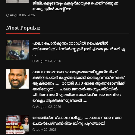
ജില്ലകളുടേയും കളക്ടര്‍മാരുടെ ഫെയ്‌സ്ബുക്ക്
പേജുകളില്‍ കമന്റ് മഴ
August 06, 2026
Most Popular
പാലാ പൊൻകുന്നം റോഡിൽ പൈകയിൽ
തടിലോറിക്ക് പിന്നിൽ സ്കൂട്ടർ ഇടിച്ച് രണ്ടുപേർ മരിച്ചു
...
August 03, 2026
പാലാ നഗരസഭാ പൊതുമരാമത്ത് സ്റ്റാൻഡിംഗ്
കമ്മിറ്റി ചെയർ പേഴ്സൺ ടോണി തൈപ്പറമ്പന് നേർക്ക്
ആക്രമണം ..... രാത്രി 8.30 ഓടെ ആണ് ടോണിക്ക്
അടിയേറ്റത് .... പാലാ ജനറൽ ആശുപത്രിയിൽ
ചികിത്സ തേടി എത്തിയ ടോണിക്ക് നേരെ അവിടെ
വെച്ചും ആക്രമണമുണ്ടായി ....
August 02, 2026
കോൺഗ്രസ് പാലം വലിച്ചു ..... പാലാ നഗര സഭാ
ചെയർപേഴ്‌സൺ ദിയ ബിനു പുറത്തായി
July 20, 2026