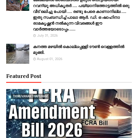
റവന്യൂ അധികൃതർ .... പയ്യാനിത്തോട്ടത്തിൽ ഒരു
വീട് ഒലിച്ചു പോയി .... രണ്ടു പേരെ കാണാനില്ല ....
ഇതു സംബന്ധിച്ച് പാലാ ആർ. ഡി. ഒ ഷാഹിനാ
രാമകൃഷ്ണൻ നൽകുന്ന വിവരങ്ങൾ ഈ
വാർത്തയോടൊപ്പം .....
July 31, 2026
കനത്ത മഴയില്‍ കൊല്ലപ്പള്ളി ടൗണ്‍ വെള്ളത്തില്‍
മുങ്ങി.
August 01, 2026
Featured Post
THIRUVANANTHAPURAM