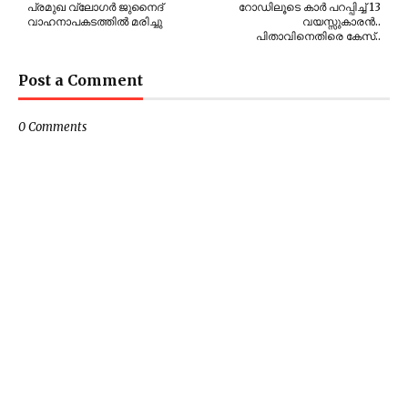
പ്രമുഖ വ്ലോഗർ ജുനൈദ്
റോഡിലൂടെ കാർ പറപ്പിച്ച് 13
വാഹനാപകടത്തിൽ മരിച്ചു
വയസ്സുകാരൻ..
പിതാവിനെതിരെ കേസ്..
Post a Comment
0 Comments