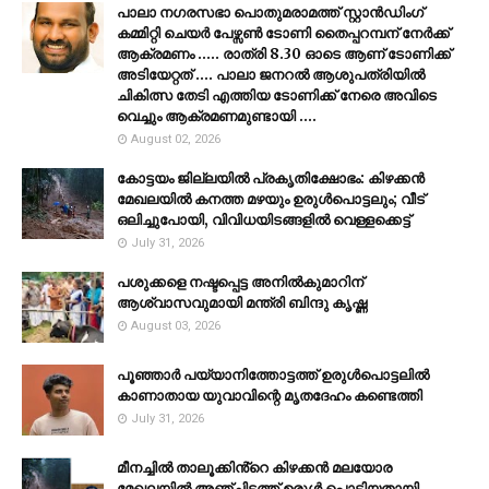
പാലാ നഗരസഭാ പൊതുമരാമത്ത് സ്റ്റാൻഡിംഗ്
കമ്മിറ്റി ചെയർ പേഴ്സൺ ടോണി തൈപ്പറമ്പന് നേർക്ക്
ആക്രമണം ..... രാത്രി 8.30 ഓടെ ആണ് ടോണിക്ക്
അടിയേറ്റത് .... പാലാ ജനറൽ ആശുപത്രിയിൽ
ചികിത്സ തേടി എത്തിയ ടോണിക്ക് നേരെ അവിടെ
വെച്ചും ആക്രമണമുണ്ടായി ....
August 02, 2026
കോട്ടയം ജില്ലയില്‍ പ്രകൃതിക്ഷോഭം: കിഴക്കന്‍
മേഖലയില്‍ കനത്ത മഴയും ഉരുള്‍പൊട്ടലും; വീട്
ഒലിച്ചുപോയി, വിവിധയിടങ്ങളില്‍ വെള്ളക്കെട്ട്
July 31, 2026
പശുക്കളെ നഷ്ടപ്പെട്ട അനിൽകുമാറിന്
ആശ്വാസവുമായി മന്ത്രി ബിന്ദു കൃഷ്ണ
August 03, 2026
പൂഞ്ഞാര്‍ പയ്യാനിത്തോട്ടത്ത് ഉരുള്‍പൊട്ടലില്‍
കാണാതായ യുവാവിന്റെ മൃതദേഹം കണ്ടെത്തി
July 31, 2026
മീനച്ചിൽ താലൂക്കിൻ്റെ കിഴക്കൻ മലയോര
മേഖലയിൽ അഞ്ചിടത്ത് ഉരുൾ പൊട്ടിയതായി