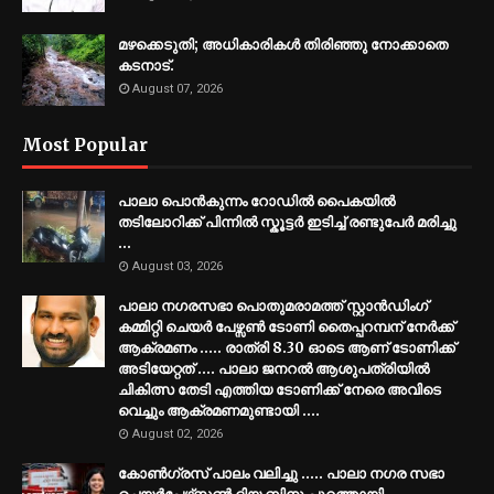
മഴക്കെടുതി; അധികാരികള്‍ തിരിഞ്ഞു നോക്കാതെ
കടനാട്.
August 07, 2026
Most Popular
പാലാ പൊൻകുന്നം റോഡിൽ പൈകയിൽ
തടിലോറിക്ക് പിന്നിൽ സ്കൂട്ടർ ഇടിച്ച് രണ്ടുപേർ മരിച്ചു
...
August 03, 2026
പാലാ നഗരസഭാ പൊതുമരാമത്ത് സ്റ്റാൻഡിംഗ്
കമ്മിറ്റി ചെയർ പേഴ്സൺ ടോണി തൈപ്പറമ്പന് നേർക്ക്
ആക്രമണം ..... രാത്രി 8.30 ഓടെ ആണ് ടോണിക്ക്
അടിയേറ്റത് .... പാലാ ജനറൽ ആശുപത്രിയിൽ
ചികിത്സ തേടി എത്തിയ ടോണിക്ക് നേരെ അവിടെ
വെച്ചും ആക്രമണമുണ്ടായി ....
August 02, 2026
കോൺഗ്രസ് പാലം വലിച്ചു ..... പാലാ നഗര സഭാ