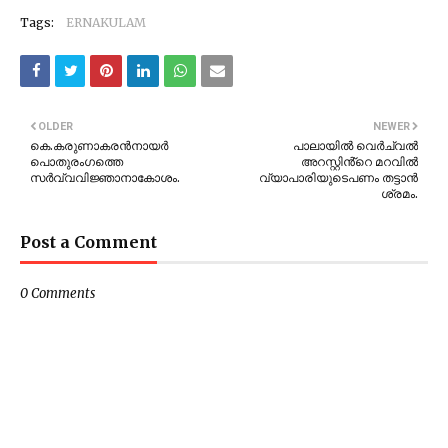
Tags:
ERNAKULAM
OLDER
NEWER
കെ.കരുണാകരൻനായർ
പാലായിൽ വെർച്വൽ
പൊതുരംഗത്തെ
അറസ്റ്റിൻ്റെ മറവിൽ
സർവ്വവിജ്ഞാനാകോശം.
വ്യാപാരിയുടെപണം തട്ടാൻ‌
ശ്രമം.
Post a Comment
0 Comments