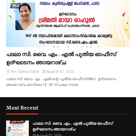
PALA
പാലാ സി. വൈ. എം . എൽ പുതിയ ഓഫീസ്
ഉദ്ഘാടനം ഞായറാഴ്ച
Yes Vartha Editor
August 07, 2026
പാലാ സി. വൈ. എം . എൽ ന്റെ പുതിയ ഓഫീസിൻ്റെ ഉദ്ഘാടനം
ഞായറാഴ്ച രാവിലെ 10. 30 ന് പാലാ നഗര…
Most Recent
പാലാ സി. വൈ. എം . എൽ പുതിയ ഓഫീസ്
ഉദ്ഘാടനം ഞായറാഴ്ച
August 07, 2026