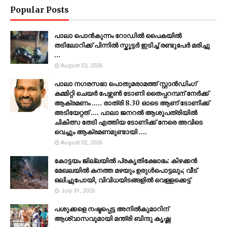
Popular Posts
പാലാ പൊൻകുന്നം റോഡിൽ പൈകയിൽ
തടിലോറിക്ക് പിന്നിൽ സ്കൂട്ടർ ഇടിച്ച് രണ്ടുപേർ മരിച്ചു
...
August 03, 2026
പാലാ നഗരസഭാ പൊതുമരാമത്ത് സ്റ്റാൻഡിംഗ്
കമ്മിറ്റി ചെയർ പേഴ്സൺ ടോണി തൈപ്പറമ്പന് നേർക്ക്
ആക്രമണം ..... രാത്രി 8.30 ഓടെ ആണ് ടോണിക്ക്
അടിയേറ്റത് .... പാലാ ജനറൽ ആശുപത്രിയിൽ
ചികിത്സ തേടി എത്തിയ ടോണിക്ക് നേരെ അവിടെ
വെച്ചും ആക്രമണമുണ്ടായി ....
August 02, 2026
കോട്ടയം ജില്ലയില്‍ പ്രകൃതിക്ഷോഭം: കിഴക്കന്‍
മേഖലയില്‍ കനത്ത മഴയും ഉരുള്‍പൊട്ടലും; വീട്
ഒലിച്ചുപോയി, വിവിധയിടങ്ങളില്‍ വെള്ളക്കെട്ട്
July 31, 2026
പശുക്കളെ നഷ്ടപ്പെട്ട അനിൽകുമാറിന്
ആശ്വാസവുമായി മന്ത്രി ബിന്ദു കൃഷ്ണ