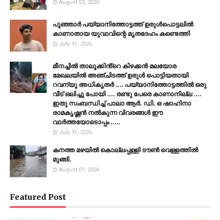
August 03, 2026
പൂഞ്ഞാര്‍ പയ്യാനിത്തോട്ടത്ത് ഉരുള്‍പൊട്ടലില്‍
കാണാതായ യുവാവിന്റെ മൃതദേഹം കണ്ടെത്തി
July 31, 2026
മീനച്ചിൽ താലൂക്കിൻ്റെ കിഴക്കൻ മലയോര
മേഖലയിൽ അഞ്ചിടത്ത് ഉരുൾ പൊട്ടിയതായി
റവന്യൂ അധികൃതർ .... പയ്യാനിത്തോട്ടത്തിൽ ഒരു
വീട് ഒലിച്ചു പോയി .... രണ്ടു പേരെ കാണാനില്ല ....
ഇതു സംബന്ധിച്ച് പാലാ ആർ. ഡി. ഒ ഷാഹിനാ
രാമകൃഷ്ണൻ നൽകുന്ന വിവരങ്ങൾ ഈ
വാർത്തയോടൊപ്പം .....
July 31, 2026
കനത്ത മഴയില്‍ കൊല്ലപ്പള്ളി ടൗണ്‍ വെള്ളത്തില്‍
മുങ്ങി.
August 01, 2026
Featured Post