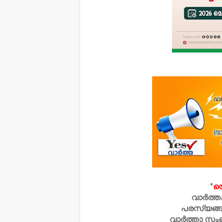
"
യ
വാർത്ത
പരസ്യങ്ങ
വാർത്താ സം