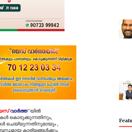
െസ്
വാർത്ത
''
യിൽ
കൾ കൊടുക്കുന്നതിനും,
Featu
ൾ ചെയ്യുന്നതിനുമായും ,
ബന്ധമായ കാര്യങ്ങൾക്കും