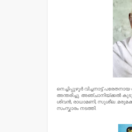
നെച്ചിപ്പുഴൂർ വിച്ചനാട്ട് പരേതനായ
അന്തരിച്ചു. അഞ്ചാനിയ്ക്കൽ കുട
ശിവൻ, രാധാമണി, സുശീല .മരുമക
സംസ്കാരം നടത്തി.