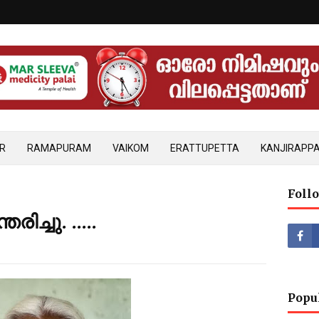
R
RAMAPURAM
VAIKOM
ERATTUPETTA
KANJIRAPPA
Foll
ച്ചു. .....
Popu