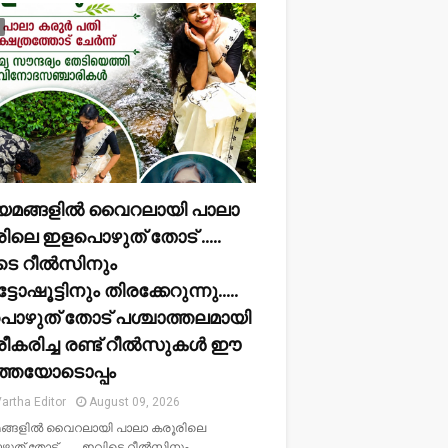
്യമങ്ങളിൽ വൈറലായി പാലാ
ിലെ ഇളപൊഴുത് തോട് .....
ടെ റീൽസിനും
ോഷൂട്ടിനും തിരക്കേറുന്നു.....
ഴുത് തോട് പശ്ചാത്തലമായി
രീകരിച്ച രണ്ട് റീൽസുകൾ ഈ
ത്തയോടൊപ്പം
artha Editor
August 09, 2026
മങ്ങളിൽ വൈറലായി പാലാ കരൂരിലെ
ത് തോട് ..... ഇവിടെ റീൽസിനും