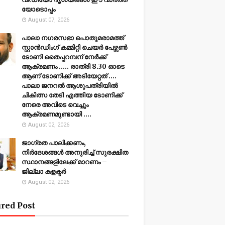
യോടൊപ്പം
August 07, 2026
പാലാ നഗരസഭാ പൊതുമരാമത്ത്
സ്റ്റാൻഡിംഗ് കമ്മിറ്റി ചെയർ പേഴ്സൺ
ടോണി തൈപ്പറമ്പന് നേർക്ക്
ആക്രമണം ..... രാത്രി 8.30 ഓടെ
ആണ് ടോണിക്ക് അടിയേറ്റത് ....
പാലാ ജനറൽ ആശുപത്രിയിൽ
ചികിത്സ തേടി എത്തിയ ടോണിക്ക്
നേരെ അവിടെ വെച്ചും
ആക്രമണമുണ്ടായി ....
August 02, 2026
ജാഗ്രത പാലിക്കണം,
നിര്‍ദേശങ്ങള്‍ അനുരിച്ച് സുരക്ഷിത
സ്ഥാനങ്ങളിലേക്ക് മാറണം –
ജില്ലാ കളക്ടർ
August 02, 2026
red Post