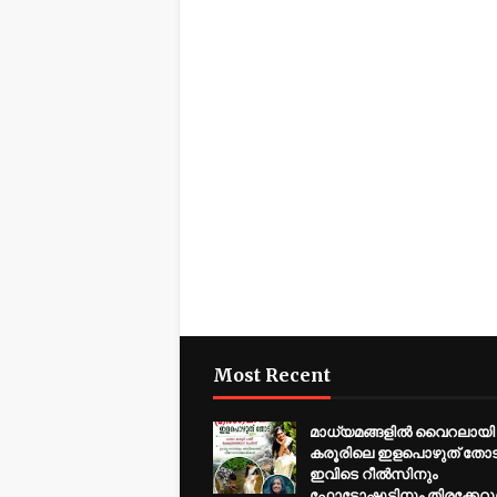
Most Recent
മാധ്യമങ്ങളിൽ വൈറലായി
കരൂരിലെ ഇളപൊഴുത് തോട് .
ഇവിടെ റീൽസിനും
ഫോട്ടോഷൂട്ടിനും തിരക്കേറുന്