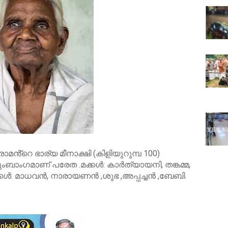
 രാമൻ്റെ ഭാര്യ മീനാക്ഷി (കിളിയുറുമ്പ 100)
ുംബാംഗമാണ് പരേത .മക്കൾ: കാർത്യായനി, തങ്കമ്മ,
്കൾ: മാധവൻ, നാരായണൻ ,ശുഭ ,അപ്പച്ചൻ ,ബേബി.