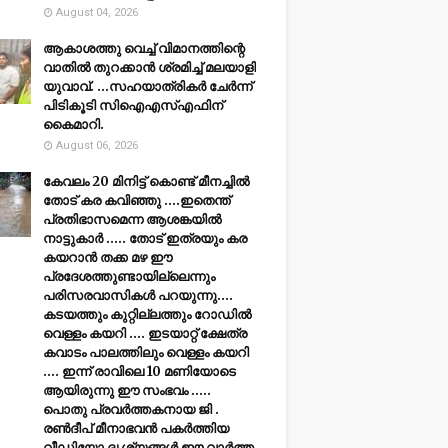
August 04, 2026
ആകാശത്തു വെച്ച് വിമാനത്തിന്റെ
വാതില്‍ തുറക്കാന്‍ ശ്രമിച്ച് മലയാളി
യുവാവ്. ...സഹയാത്രികര്‍ ചേര്‍ന്ന്
പിടികൂടി സിഐഎസ്എഫിന്
കൈമാറി.
August 06, 2026
കേവലം 20 മിനിട്ട് കൊണ്ട് മീനച്ചിൽ
തോട് കര കവിഞ്ഞു ....ഇതെന്ത്
പ്രതിഭാസമെന്ന ആശങ്കയിൽ
നാട്ടുകാർ ..... തോട് ഇത്രയും കര
കയറാൻ തക്ക മഴ ഈ
പ്രദേശത്തുണ്ടായില്ലെന്നും
പരിസരവാസികൾ പറയുന്നു....
കടയത്തും കുറ്റില്ലത്തും റോഡിൽ
വെള്ളം കയറി .... ഇടയാറ്റ് ക്ഷേത്ര
കവാടം പാലത്തിലും വെള്ളം കയറി
.... ഇന്ന് രാവിലെ 10 മണിയോടെ
ആയിരുന്നു ഈ സംഭവം .....
പൊതു പ്രവർത്തകനായ ജി .
രൺദീപ് മീനാഭവൻ പകർത്തിയ
വീഡിയോ ദൃശ്യങ്ങൾ ഈ വാർത്ത