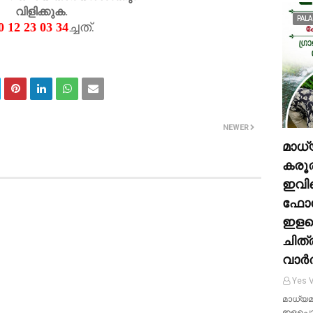
വിളിക്കുക.
PALA
ച്ചത്.
 12 23 03 34
NEWER
മാധ
കരൂര
ഇവി
ഫോട്ട
ഇളപൊ
ചിത്
വാർ
Yes V
മാധ്യ
ഇളപൊഴു