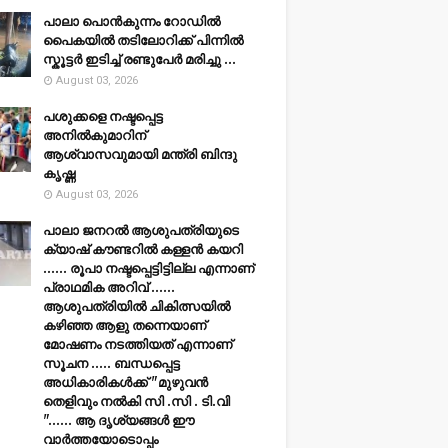
പാലാ പൊൻകുന്നം റോഡിൽ
പൈകയിൽ തടിലോറിക്ക് പിന്നിൽ
സ്കൂട്ടർ ഇടിച്ച് രണ്ടുപേർ മരിച്ചു ...
August 03, 2026
പശുക്കളെ നഷ്ടപ്പെട്ട
അനിൽകുമാറിന്
ആശ്വാസവുമായി മന്ത്രി ബിന്ദു
കൃഷ്ണ
August 03, 2026
പാലാ ജനറൽ ആശുപത്രിയുടെ
ക്യാഷ് കൗണ്ടറിൽ കള്ളൻ കയറി
...... രൂപാ നഷ്ടപ്പെട്ടിട്ടില്ല എന്നാണ്
പ്രാഥമിക അറിവ് ......
ആശുപത്രിയിൽ ചികിത്സയിൽ
കഴിഞ്ഞ ആളു തന്നെയാണ്
മോഷണം നടത്തിയത് എന്നാണ്
സൂചന ..... ബന്ധപ്പെട്ട
അധികാരികൾക്ക് "മുഴുവൻ
തെളിവും നൽകി സി .സി . ടി.വി
"...... ആ ദൃശ്യങ്ങൾ ഈ
വാർത്തയോടൊപ്പം