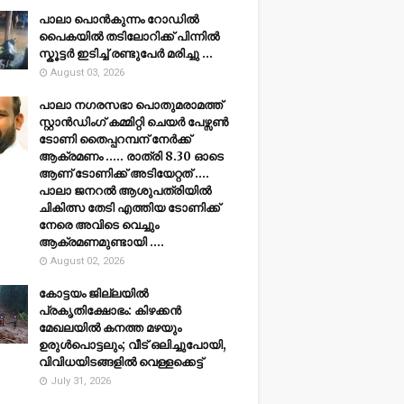
പാലാ പൊൻകുന്നം റോഡിൽ
പൈകയിൽ തടിലോറിക്ക് പിന്നിൽ
സ്കൂട്ടർ ഇടിച്ച് രണ്ടുപേർ മരിച്ചു ...
August 03, 2026
പാലാ നഗരസഭാ പൊതുമരാമത്ത്
സ്റ്റാൻഡിംഗ് കമ്മിറ്റി ചെയർ പേഴ്സൺ
ടോണി തൈപ്പറമ്പന് നേർക്ക്
ആക്രമണം ..... രാത്രി 8.30 ഓടെ
ആണ് ടോണിക്ക് അടിയേറ്റത് ....
പാലാ ജനറൽ ആശുപത്രിയിൽ
ചികിത്സ തേടി എത്തിയ ടോണിക്ക്
നേരെ അവിടെ വെച്ചും
ആക്രമണമുണ്ടായി ....
August 02, 2026
കോട്ടയം ജില്ലയില്‍
പ്രകൃതിക്ഷോഭം: കിഴക്കന്‍
മേഖലയില്‍ കനത്ത മഴയും
ഉരുള്‍പൊട്ടലും; വീട് ഒലിച്ചുപോയി,
വിവിധയിടങ്ങളില്‍ വെള്ളക്കെട്ട്
July 31, 2026