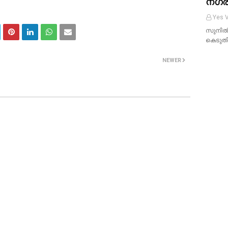
നഗര
Yes V
സുനില്
കെടുതിയ
NEWER