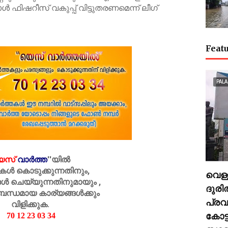
്‍ ഫിഷറീസ് വകുപ്പ് വിട്ടുതരണമെന്ന് ലീഗ്
Featu
PALA
െസ്
വാർത്ത
''
യിൽ
കൾ കൊടുക്കുന്നതിനും,
വെള്
ൾ ചെയ്യുന്നതിനുമായും ,
ദുര
ബന്ധമായ കാര്യങ്ങൾക്കും
പ്രവ
വിളിക്കുക.
കോട്
70 12 23 03 34