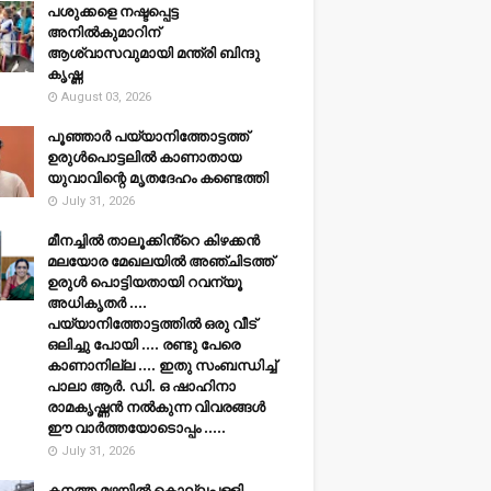
പശുക്കളെ നഷ്ടപ്പെട്ട
അനിൽകുമാറിന്
ആശ്വാസവുമായി മന്ത്രി ബിന്ദു
കൃഷ്ണ
August 03, 2026
പൂഞ്ഞാര്‍ പയ്യാനിത്തോട്ടത്ത്
ഉരുള്‍പൊട്ടലില്‍ കാണാതായ
യുവാവിന്റെ മൃതദേഹം കണ്ടെത്തി
July 31, 2026
മീനച്ചിൽ താലൂക്കിൻ്റെ കിഴക്കൻ
മലയോര മേഖലയിൽ അഞ്ചിടത്ത്
ഉരുൾ പൊട്ടിയതായി റവന്യൂ
അധികൃതർ ....
പയ്യാനിത്തോട്ടത്തിൽ ഒരു വീട്
ഒലിച്ചു പോയി .... രണ്ടു പേരെ
കാണാനില്ല .... ഇതു സംബന്ധിച്ച്
പാലാ ആർ. ഡി. ഒ ഷാഹിനാ
രാമകൃഷ്ണൻ നൽകുന്ന വിവരങ്ങൾ
ഈ വാർത്തയോടൊപ്പം .....
July 31, 2026
കനത്ത മഴയില്‍ കൊല്ലപ്പള്ളി