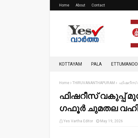
Home
About
Contact
KOTTAYAM
PALA
ETTUMANOO
Home
THIRUVANANTHAPURAM
ഫിഷറീസ് വക
ഫിഷറീസ് വകുപ്പ് മു
ഗഫൂര്‍ ചുമതല വഹി
Yes Vartha Editor
May 19, 2026