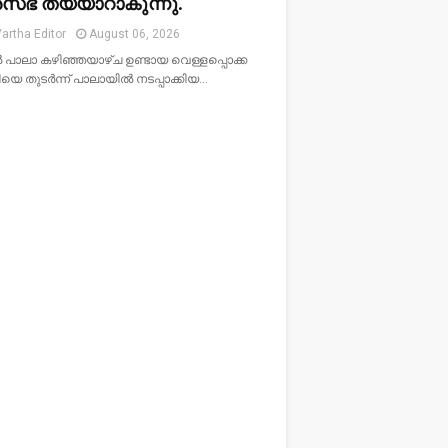
സഭ തയ്യാറാകുന്നു.
artha Editor
August 06, 2026
‍ പാലാ കഴിഞ്ഞയാഴ്ച ഉണ്ടായ വെള്ളപ്പൊക്ക
െ തുടര്‍ന്ന് പാലായില്‍ നടപ്പാക്കിയ…