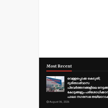
Most Recent
വെള്ളപ്പൊക്ക കെടുതി;
ദുരിതാശ്വാസ
പ്രവര്‍ത്തനങ്ങളിലെ നേട്ടങ്
കോട്ടങ്ങളും പരിശോധിക്കാന്
പാലാ നഗരസഭ തയ്യാറാകു
August 06, 2026