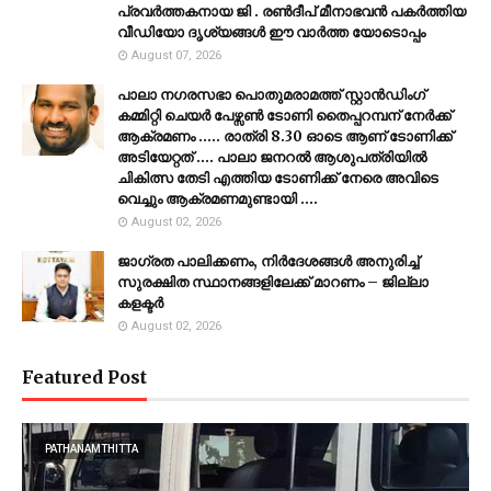
പ്രവർത്തകനായ ജി . രൺദീപ് മീനാഭവൻ പകർത്തിയ
വീഡിയോ ദൃശ്യങ്ങൾ ഈ വാർത്ത യോടൊപ്പം
August 07, 2026
പാലാ നഗരസഭാ പൊതുമരാമത്ത് സ്റ്റാൻഡിംഗ്
കമ്മിറ്റി ചെയർ പേഴ്സൺ ടോണി തൈപ്പറമ്പന് നേർക്ക്
ആക്രമണം ..... രാത്രി 8.30 ഓടെ ആണ് ടോണിക്ക്
അടിയേറ്റത് .... പാലാ ജനറൽ ആശുപത്രിയിൽ
ചികിത്സ തേടി എത്തിയ ടോണിക്ക് നേരെ അവിടെ
വെച്ചും ആക്രമണമുണ്ടായി ....
August 02, 2026
ജാഗ്രത പാലിക്കണം, നിര്‍ദേശങ്ങള്‍ അനുരിച്ച്
സുരക്ഷിത സ്ഥാനങ്ങളിലേക്ക് മാറണം – ജില്ലാ
കളക്ടർ
August 02, 2026
Featured Post
PATHANAMTHITTA