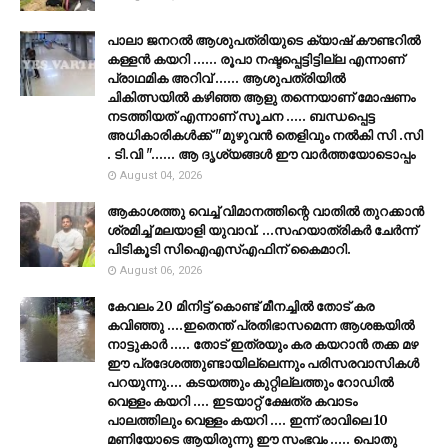
പാലാ ജനറൽ ആശുപത്രിയുടെ ക്യാഷ് കൗണ്ടറിൽ
കള്ളൻ കയറി ...... രൂപാ നഷ്ടപ്പെട്ടിട്ടില്ല എന്നാണ്
പ്രാഥമിക അറിവ് ...... ആശുപത്രിയിൽ
ചികിത്സയിൽ കഴിഞ്ഞ ആളു തന്നെയാണ് മോഷണം
നടത്തിയത് എന്നാണ് സൂചന ..... ബന്ധപ്പെട്ട
അധികാരികൾക്ക് "മുഴുവൻ തെളിവും നൽകി സി .സി
. ടി.വി "...... ആ ദൃശ്യങ്ങൾ ഈ വാർത്തയോടൊപ്പം
August 04, 2026
ആകാശത്തു വെച്ച് വിമാനത്തിന്റെ വാതില്‍ തുറക്കാന്‍
ശ്രമിച്ച് മലയാളി യുവാവ്. ...സഹയാത്രികര്‍ ചേര്‍ന്ന്
പിടികൂടി സിഐഎസ്എഫിന് കൈമാറി.
August 06, 2026
കേവലം 20 മിനിട്ട് കൊണ്ട് മീനച്ചിൽ തോട് കര
കവിഞ്ഞു ....ഇതെന്ത് പ്രതിഭാസമെന്ന ആശങ്കയിൽ
നാട്ടുകാർ ..... തോട് ഇത്രയും കര കയറാൻ തക്ക മഴ
ഈ പ്രദേശത്തുണ്ടായില്ലെന്നും പരിസരവാസികൾ
പറയുന്നു.... കടയത്തും കുറ്റില്ലത്തും റോഡിൽ
വെള്ളം കയറി .... ഇടയാറ്റ് ക്ഷേത്ര കവാടം
പാലത്തിലും വെള്ളം കയറി .... ഇന്ന് രാവിലെ 10
മണിയോടെ ആയിരുന്നു ഈ സംഭവം ..... പൊതു