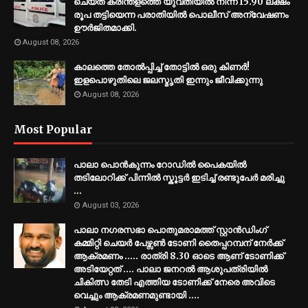
ചെയ്ത് കരിന്തളത്തെ യുവതിയിൽ നിന്ന് 15.90 ലക്ഷം
രൂപ തട്ടിയെന്ന പരാതിയിൽ പൊലീസ് അന്വേഷണം
ഊർജിതമാക്കി.
August 08, 2026
കാലത്തെ തോല്‍പ്പിച്ച് തോട്ടില്‍ ഒരു കിണര്‍!
ഇളപൊഴുതിലെ ജലസ്മൃതി ഇന്നും ജീവിക്കുന്നു
August 08, 2026
Most Popular
പാലാ പൊൻകുന്നം റോഡിൽ പൈകയിൽ
തടിലോറിക്ക് പിന്നിൽ സ്കൂട്ടർ ഇടിച്ച് രണ്ടുപേർ മരിച്ചു
...
August 03, 2026
പാലാ നഗരസഭാ പൊതുമരാമത്ത് സ്റ്റാൻഡിംഗ്
കമ്മിറ്റി ചെയർ പേഴ്സൺ ടോണി തൈപ്പറമ്പന് നേർക്ക്
ആക്രമണം ..... രാത്രി 8.30 ഓടെ ആണ് ടോണിക്ക്
അടിയേറ്റത് .... പാലാ ജനറൽ ആശുപത്രിയിൽ
ചികിത്സ തേടി എത്തിയ ടോണിക്ക് നേരെ അവിടെ
വെച്ചും ആക്രമണമുണ്ടായി ....