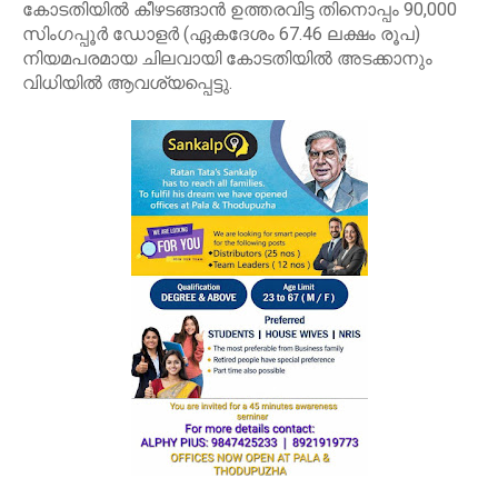
കോടതിയിൽ കീഴടങ്ങാൻ ഉത്തരവിട്ട തിനൊപ്പം 90,000
സിംഗപ്പൂർ ഡോളർ (ഏകദേശം 67.46 ലക്ഷം രൂപ)
നിയമപരമായ ചിലവായി കോടതിയിൽ അടക്കാനും
വിധിയിൽ ആവശ്യപ്പെട്ടു.