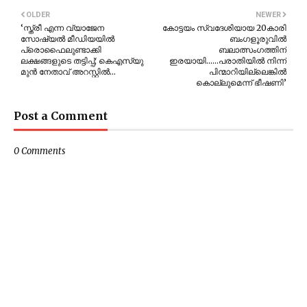
OLDER
NEWER
‘സ്ത്രീ എന്ന വ്യാജേന
കോട്ടയം സ്വദേശിയായ 20കാരി
സോഷ്യൽ മീഡിയയിൽ
ബംഗളൂരുവിൽ
പ്രൊഫൈലുണ്ടാക്കി
ബലാത്സംഗത്തിന്
ലക്ഷങ്ങളുടെ തട്ടിപ്പ്; കെഎസ്‌യു
ഇരയായി......പരാതിയിൽ നിന്ന്
മുൻ നേതാവ് അറസ്റ്റിൽ…
പിന്മാറിയില്ലെങ്കിൽ
കൊല്ലുമെന്ന് ഭീഷണി’
Post a Comment
0 Comments