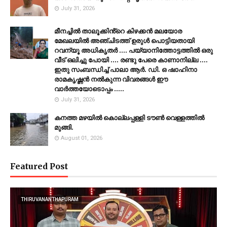
July 31, 2026
മീനച്ചിൽ താലൂക്കിൻ്റെ കിഴക്കൻ മലയോര
മേഖലയിൽ അഞ്ചിടത്ത് ഉരുൾ പൊട്ടിയതായി
റവന്യൂ അധികൃതർ .... പയ്യാനിത്തോട്ടത്തിൽ ഒരു
വീട് ഒലിച്ചു പോയി .... രണ്ടു പേരെ കാണാനില്ല ....
ഇതു സംബന്ധിച്ച് പാലാ ആർ. ഡി. ഒ ഷാഹിനാ
രാമകൃഷ്ണൻ നൽകുന്ന വിവരങ്ങൾ ഈ
വാർത്തയോടൊപ്പം .....
July 31, 2026
കനത്ത മഴയില്‍ കൊല്ലപ്പള്ളി ടൗണ്‍ വെള്ളത്തില്‍
മുങ്ങി.
August 01, 2026
Featured Post
THIRUVANANTHAPURAM