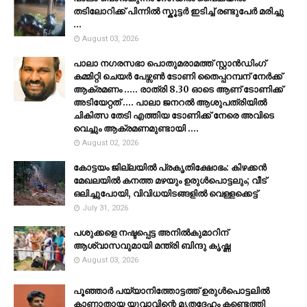
തടിലോറിക്ക് പിന്നിൽ സ്കൂട്ടർ ഇടിച്ച് രണ്ടുപേർ മരിച്ചു
...
August 03, 2026
പാലാ നഗരസഭാ പൊതുമരാമത്ത് സ്റ്റാൻഡിംഗ്
കമ്മിറ്റി ചെയർ പേഴ്സൺ ടോണി തൈപ്പറമ്പന് നേർക്ക്
ആക്രമണം ..... രാത്രി 8.30 ഓടെ ആണ് ടോണിക്ക്
അടിയേറ്റത് .... പാലാ ജനറൽ ആശുപത്രിയിൽ
ചികിത്സ തേടി എത്തിയ ടോണിക്ക് നേരെ അവിടെ
വെച്ചും ആക്രമണമുണ്ടായി ....
August 02, 2026
കോട്ടയം ജില്ലയില്‍ പ്രകൃതിക്ഷോഭം: കിഴക്കന്‍
മേഖലയില്‍ കനത്ത മഴയും ഉരുള്‍പൊട്ടലും; വീട്
ഒലിച്ചുപോയി, വിവിധയിടങ്ങളില്‍ വെള്ളക്കെട്ട്
July 31, 2026
പശുക്കളെ നഷ്ടപ്പെട്ട അനിൽകുമാറിന്
ആശ്വാസവുമായി മന്ത്രി ബിന്ദു കൃഷ്ണ
August 03, 2026
പൂഞ്ഞാര്‍ പയ്യാനിത്തോട്ടത്ത് ഉരുള്‍പൊട്ടലില്‍
കാണാതായ യുവാവിന്റെ മൃതദേഹം കണ്ടെത്തി