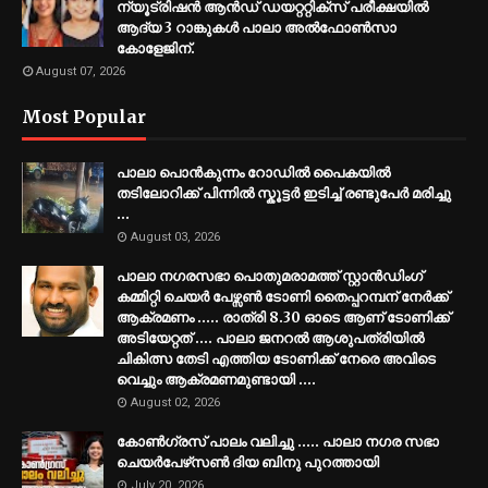
ന്യൂട്രിഷൻ ആൻഡ് ഡയറ്ററ്റിക്സ് പരീക്ഷയിൽ
ആദ്യ 3 റാങ്കുകൾ പാലാ അൽഫോൺസാ
കോളേജിന്.
August 07, 2026
Most Popular
പാലാ പൊൻകുന്നം റോഡിൽ പൈകയിൽ
തടിലോറിക്ക് പിന്നിൽ സ്കൂട്ടർ ഇടിച്ച് രണ്ടുപേർ മരിച്ചു
...
August 03, 2026
പാലാ നഗരസഭാ പൊതുമരാമത്ത് സ്റ്റാൻഡിംഗ്
കമ്മിറ്റി ചെയർ പേഴ്സൺ ടോണി തൈപ്പറമ്പന് നേർക്ക്
ആക്രമണം ..... രാത്രി 8.30 ഓടെ ആണ് ടോണിക്ക്
അടിയേറ്റത് .... പാലാ ജനറൽ ആശുപത്രിയിൽ
ചികിത്സ തേടി എത്തിയ ടോണിക്ക് നേരെ അവിടെ
വെച്ചും ആക്രമണമുണ്ടായി ....
August 02, 2026
കോൺഗ്രസ് പാലം വലിച്ചു ..... പാലാ നഗര സഭാ
ചെയർപേഴ്‌സൺ ദിയ ബിനു പുറത്തായി
July 20, 2026