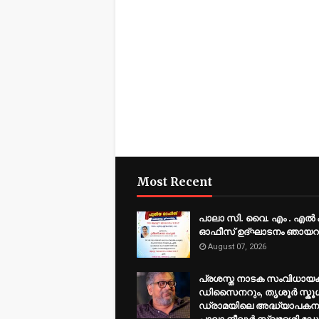
Most Recent
പാലാ സി. വൈ. എം . എൽ
ഓഫീസ് ഉദ്ഘാടനം ഞായറ
August 07, 2026
പ്രശസ്ത നാടക സംവിധായക
ഡിസൈനറും, തൃശൂർ സ്കൂ
ഡ്രാമയിലെ അദ്ധ്യാപകന