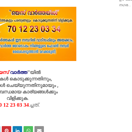
നഗര…
െസ്
വാർത്ത
''
യിൽ
കൾ കൊടുക്കുന്നതിനും,
ൾ ചെയ്യുന്നതിനുമായും ,
ബന്ധമായ കാര്യങ്ങൾക്കും
വിളിക്കുക.
ച്ചത്.
 12 23 03 34