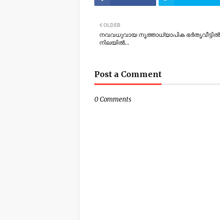
OLDER
നവവധുവായ നൃത്താധ്യാപിക ഭർതൃവീട്ടിൽ മ
നിലയിൽ…
Post a Comment
0 Comments