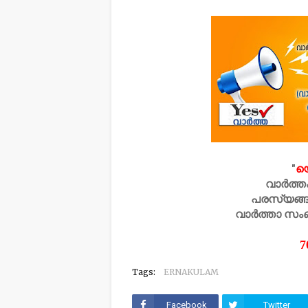
"
യ
വാർത്ത
പരസ്യങ്ങ
വാർത്താ സം
70
Tags:
ERNAKULAM
Facebook
Twitter