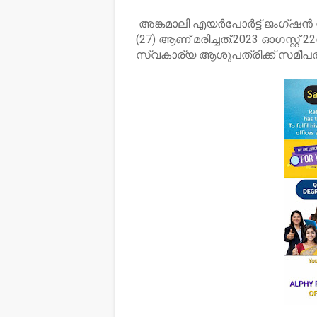
അങ്കമാലി എയർപോർട്ട് ജംഗ്ഷൻ 
(27) ആണ് മരിച്ചത്.2023 ഓഗസ്റ്റ് 
സ്വകാര്യ ആശുപത്രിക്ക് സമീപത