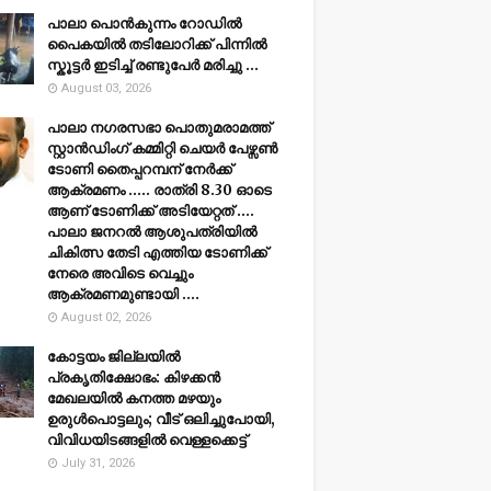
പാലാ പൊൻകുന്നം റോഡിൽ
പൈകയിൽ തടിലോറിക്ക് പിന്നിൽ
സ്കൂട്ടർ ഇടിച്ച് രണ്ടുപേർ മരിച്ചു ...
August 03, 2026
പാലാ നഗരസഭാ പൊതുമരാമത്ത്
സ്റ്റാൻഡിംഗ് കമ്മിറ്റി ചെയർ പേഴ്സൺ
ടോണി തൈപ്പറമ്പന് നേർക്ക്
ആക്രമണം ..... രാത്രി 8.30 ഓടെ
ആണ് ടോണിക്ക് അടിയേറ്റത് ....
പാലാ ജനറൽ ആശുപത്രിയിൽ
ചികിത്സ തേടി എത്തിയ ടോണിക്ക്
നേരെ അവിടെ വെച്ചും
ആക്രമണമുണ്ടായി ....
August 02, 2026
കോട്ടയം ജില്ലയില്‍
പ്രകൃതിക്ഷോഭം: കിഴക്കന്‍
മേഖലയില്‍ കനത്ത മഴയും
ഉരുള്‍പൊട്ടലും; വീട് ഒലിച്ചുപോയി,
വിവിധയിടങ്ങളില്‍ വെള്ളക്കെട്ട്
July 31, 2026