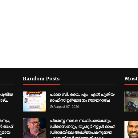
Random Posts
Most
 പുതിയ
പാലാ സി. വൈ. എം . എൽ പുതിയ
ാഴ്ച
ഓഫീസ് ഉദ്ഘാടനം ഞായറാഴ്ച
August 07, 2026
നും,
പ്രശസ്ത നാടക സംവിധായകനും,
ൾ ഓഫ്
ഡിസൈനറും, തൃശൂർ സ്കൂൾ ഓഫ്
ുമായ
ഡ്രാമയിലെ അദ്ധ്യാപകനുമായ