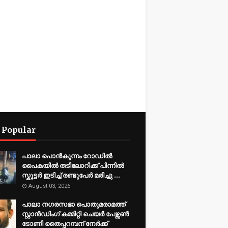
 Popular
പാലാ പൊൻകുന്നം റോഡിൽ
പൈകയിൽ തടിലോറിക്ക് പിന്നിൽ
സ്കൂട്ടർ ഇടിച്ച് രണ്ടുപേർ മരിച്ചു ...
August 03, 2026
പാലാ നഗരസഭാ പൊതുമരാമത്ത്
സ്റ്റാൻഡിംഗ് കമ്മിറ്റി ചെയർ പേഴ്സൺ
ടോണി തൈപ്പറമ്പന് നേർക്ക്