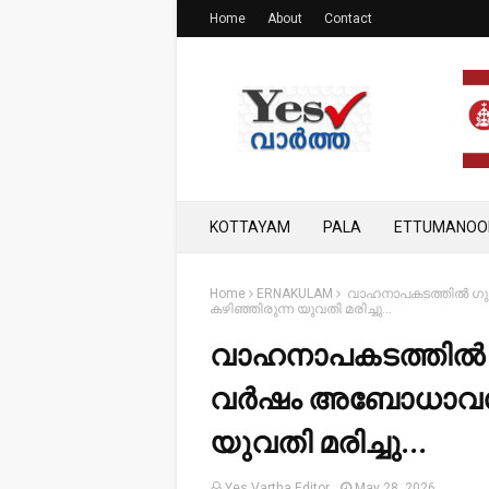
Home
About
Contact
KOTTAYAM
PALA
ETTUMANOO
Home
ERNAKULAM
വാഹനാപകടത്തിൽ ഗുര
കഴിഞ്ഞിരുന്ന യുവതി മരിച്ചു…
വാഹനാപകടത്തിൽ ഗുര
വർഷം അബോധാവസ്ഥ
യുവതി മരിച്ചു…
Yes Vartha Editor
May 28, 2026