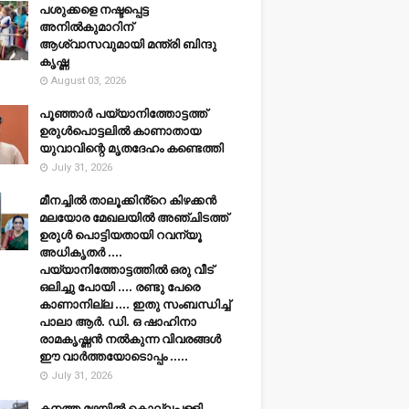
പശുക്കളെ നഷ്ടപ്പെട്ട
അനിൽകുമാറിന്
ആശ്വാസവുമായി മന്ത്രി ബിന്ദു
കൃഷ്ണ
August 03, 2026
പൂഞ്ഞാര്‍ പയ്യാനിത്തോട്ടത്ത്
ഉരുള്‍പൊട്ടലില്‍ കാണാതായ
യുവാവിന്റെ മൃതദേഹം കണ്ടെത്തി
July 31, 2026
മീനച്ചിൽ താലൂക്കിൻ്റെ കിഴക്കൻ
മലയോര മേഖലയിൽ അഞ്ചിടത്ത്
ഉരുൾ പൊട്ടിയതായി റവന്യൂ
അധികൃതർ ....
പയ്യാനിത്തോട്ടത്തിൽ ഒരു വീട്
ഒലിച്ചു പോയി .... രണ്ടു പേരെ
കാണാനില്ല .... ഇതു സംബന്ധിച്ച്
പാലാ ആർ. ഡി. ഒ ഷാഹിനാ
രാമകൃഷ്ണൻ നൽകുന്ന വിവരങ്ങൾ
ഈ വാർത്തയോടൊപ്പം .....
July 31, 2026
കനത്ത മഴയില്‍ കൊല്ലപ്പള്ളി