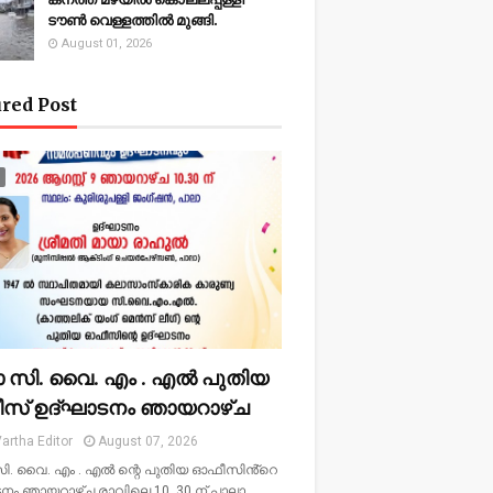
ടൗണ്‍ വെള്ളത്തില്‍ മുങ്ങി.
August 01, 2026
red Post
ാ സി. വൈ. എം . എൽ പുതിയ
സ് ഉദ്ഘാടനം ഞായറാഴ്ച
artha Editor
August 07, 2026
ി. വൈ. എം . എൽ ന്റെ പുതിയ ഓഫീസിൻ്റെ
നം ഞായറാഴ്ച രാവിലെ 10. 30 ന് പാലാ