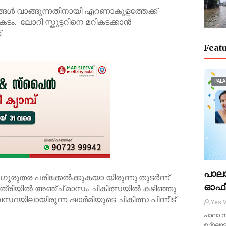
ങ്ങൾ വാങ്ങുന്നതിനായി എറണാകുളത്തേക്ക്
ം. ലോറി സ്കൂട്ടറിനെ മറികടക്കാൻ
.
Featu
PALA
പാല
ഗുരുതര പരിക്കേൽക്കുകയാ യിരുന്നു.തുടർന്ന്
ഓഫീ
ിയിൽ അഞ്ച് മാസം ചികിത്സയിൽ കഴിഞ്ഞു.
യിലായിരുന്ന ഷാർമിയുടെ ചികിത്സ പിന്നീട്
Yes V
പാലാ സ
ഉദ്ഘാട