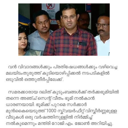
വൻ വിവാദങ്ങൾക്കും പ്രതിഷേധങ്ങൾക്കും വഴിവെച്ച
മലയിടംതുരുത്ത് കുടിയൊഴിപ്പിക്കൽ നടപടികളിൽ
ഒടുവിൽ ഒത്തുതീർപ്പിലേക്ക് .
സമരക്കാരായ ദലിത് കുടുംബങ്ങൾക്ക് തർക്കഭൂമിയിൽ
തന്നെ അഞ്ച് സെന്റ് വീതം ഭൂമി നൽകാൻ
ധാരണയായി. ഭൂമിക്ക് പുറമെ സർക്കാർ
മുൻകൈയെടുത്ത് 1000 സ്ക്വയർഫീറ്റ് വിസ്തീർണ്ണമുള്ള
വീടുകൾ ഒരു വർഷത്തിനുള്ളിൽ നിർമ്മിച്ച്
നൽകുമെന്നും മന്ത്രി റോജി എം. ജോൺ അറിയിച്ചു.