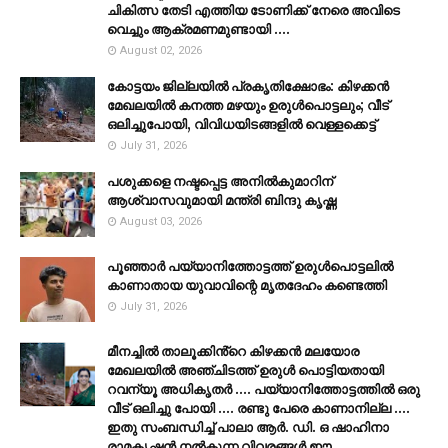
ചികിത്സ തേടി എത്തിയ ടോണിക്ക് നേരെ അവിടെ
വെച്ചും ആക്രമണമുണ്ടായി ....
August 02, 2026
കോട്ടയം ജില്ലയില്‍ പ്രകൃതിക്ഷോഭം: കിഴക്കന്‍
മേഖലയില്‍ കനത്ത മഴയും ഉരുള്‍പൊട്ടലും; വീട്
ഒലിച്ചുപോയി, വിവിധയിടങ്ങളില്‍ വെള്ളക്കെട്ട്
July 31, 2026
പശുക്കളെ നഷ്ടപ്പെട്ട അനിൽകുമാറിന്
ആശ്വാസവുമായി മന്ത്രി ബിന്ദു കൃഷ്ണ
August 03, 2026
പൂഞ്ഞാര്‍ പയ്യാനിത്തോട്ടത്ത് ഉരുള്‍പൊട്ടലില്‍
കാണാതായ യുവാവിന്റെ മൃതദേഹം കണ്ടെത്തി
July 31, 2026
മീനച്ചിൽ താലൂക്കിൻ്റെ കിഴക്കൻ മലയോര
മേഖലയിൽ അഞ്ചിടത്ത് ഉരുൾ പൊട്ടിയതായി
റവന്യൂ അധികൃതർ .... പയ്യാനിത്തോട്ടത്തിൽ ഒരു
വീട് ഒലിച്ചു പോയി .... രണ്ടു പേരെ കാണാനില്ല ....
ഇതു സംബന്ധിച്ച് പാലാ ആർ. ഡി. ഒ ഷാഹിനാ
രാമകൃഷ്ണൻ നൽകുന്ന വിവരങ്ങൾ ഈ