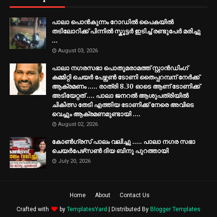
പാലാ പൊൻകുന്നം റോഡിൽ പൈകയിൽ
തടിലോറിക്ക് പിന്നിൽ സ്കൂട്ടർ ഇടിച്ച് രണ്ടുപേർ മരിച്ചു
...
August 03, 2026
പാലാ നഗരസഭാ പൊതുമരാമത്ത് സ്റ്റാൻഡിംഗ്
കമ്മിറ്റി ചെയർ പേഴ്സൺ ടോണി തൈപ്പറമ്പന് നേർക്ക്
ആക്രമണം ..... രാത്രി 8.30 ഓടെ ആണ് ടോണിക്ക്
അടിയേറ്റത് .... പാലാ ജനറൽ ആശുപത്രിയിൽ
ചികിത്സ തേടി എത്തിയ ടോണിക്ക് നേരെ അവിടെ
വെച്ചും ആക്രമണമുണ്ടായി ....
August 02, 2026
കോൺഗ്രസ് പാലം വലിച്ചു ..... പാലാ നഗര സഭാ
ചെയർപേഴ്‌സൺ ദിയ ബിനു പുറത്തായി
July 20, 2026
Home
About
Contact Us
Crafted with
by
TemplatesYard
| Distributed By
Blogger Templates