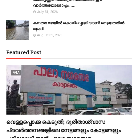
വാർത്തയോടൊപ്പം .....
July 31, 2026
കനത്ത മഴയില്‍ കൊല്ലപ്പള്ളി ടൗണ്‍ വെള്ളത്തില്‍
മുങ്ങി.
August 01, 2026
Featured Post
PALA
വെള്ളപ്പൊക്ക കെടുതി; ദുരിതാശ്വാസ
പ്രവര്‍ത്തനങ്ങളിലെ നേട്ടങ്ങളും കോട്ടങ്ങളും