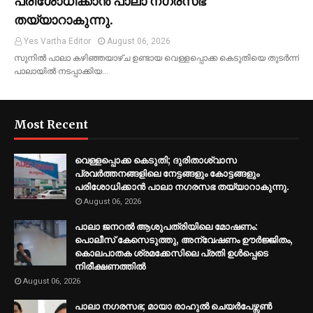
പരിശോധിക്കാന്‍ പാലാ നഗരസഭ
തയ്യാറാകുന്നു.
Yes Vartha Editor
August 06, 2026
സുനില്‍ പാലാ കഴിഞ്ഞയാഴ്ച ഉണ്ടായ വെള്ളപ്പൊക്ക കെടുതിയെ തുടര്‍ന്ന്
പാലായില്‍ നടപ്പാക്കിയ…
Most Recent
വെള്ളപ്പൊക്ക കെടുതി; ദുരിതാശ്വാസ
പ്രവര്‍ത്തനങ്ങളിലെ നേട്ടങ്ങളും കോട്ടങ്ങളും
പരിശോധിക്കാന്‍ പാലാ നഗരസഭ തയ്യാറാകുന്നു.
August 06, 2026
പാലാ ജനറല്‍ ആശുപത്രിയിലെ മോഷണം:
പൊലീസ് കേസെടുത്തു, അന്വേഷണം ഊര്‍ജ്ജിതം,
കൊലപാതക ശ്രമക്കേസിലെ പ്രതി ഉള്‍പ്പെടെ
നിരീക്ഷണത്തില്‍
August 06, 2026
പാലാ നഗരസഭ; മായാ രാഹുല്‍ ചെയര്‍പേഴ്സണ്‍