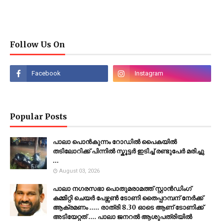
Follow Us On
Popular Posts
പാലാ പൊൻകുന്നം റോഡിൽ പൈകയിൽ
തടിലോറിക്ക് പിന്നിൽ സ്കൂട്ടർ ഇടിച്ച് രണ്ടുപേർ മരിച്ചു
...
August 03, 2026
പാലാ നഗരസഭാ പൊതുമരാമത്ത് സ്റ്റാൻഡിംഗ്
കമ്മിറ്റി ചെയർ പേഴ്സൺ ടോണി തൈപ്പറമ്പന് നേർക്ക്
ആക്രമണം ..... രാത്രി 8.30 ഓടെ ആണ് ടോണിക്ക്
അടിയേറ്റത് .... പാലാ ജനറൽ ആശുപത്രിയിൽ