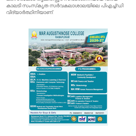
കാലടി സംസ്‌കൃത സര്‍വകലാശാലയിലെ പിഎച്ച്ഡി
വിദ്യാര്‍ത്ഥിനിയാണ്.