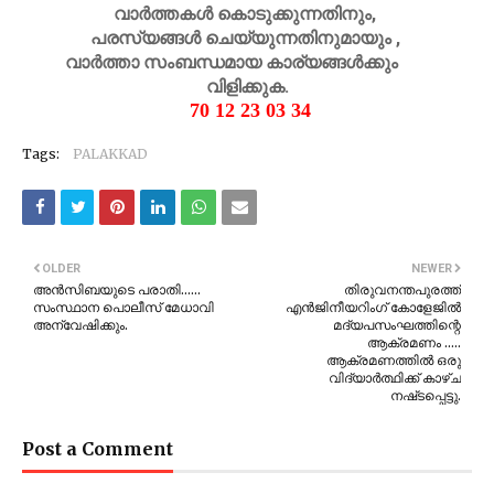
വാർത്തകൾ കൊടുക്കുന്നതിനും,
പരസ്യങ്ങൾ ചെയ്യുന്നതിനുമായും ,
വാർത്താ സംബന്ധമായ കാര്യങ്ങൾക്കും
വിളിക്കുക.
70 12 23 03 34
Tags:
PALAKKAD
OLDER
NEWER
അൻസിബയുടെ പരാതി......
തിരുവനന്തപുരത്ത്
സംസ്ഥാന പൊലീസ് മേധാവി
എൻജിനീയറിംഗ് കോളേജിൽ
അന്വേഷിക്കും.
മദ്യപസംഘത്തിന്റെ
ആക്രമണം .....
ആക്രമണത്തിൽ ഒരു
വിദ്യാർത്ഥിക്ക് കാഴ്‌ച
നഷ്‌ടപ്പെട്ടു.
Post a Comment