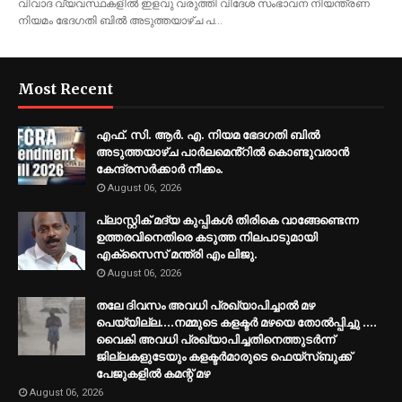
വിവാദ വ്യവസ്ഥകളിൽ ഇളവു വരുത്തി വിദേശ സംഭാവന നിയന്ത്രണ
നിയമം ഭേദഗതി ബിൽ അടുത്തയാഴ്ച പ…
Most Recent
എഫ്. സി. ആർ. എ. നിയമ ഭേദഗതി ബിൽ
അടുത്തയാഴ്ച പാർലമെൻ്റിൽ കൊണ്ടുവരാൻ
കേന്ദ്രസർക്കാർ നീക്കം.
August 06, 2026
പ്ലാസ്റ്റിക് മദ്യ കുപ്പികൾ തിരികെ വാങ്ങേണ്ടെന്ന
ഉത്തരവിനെതിരെ കടുത്ത നിലപാടുമായി
എക്സൈസ് മന്ത്രി എം ലിജു.
August 06, 2026
തലേ ദിവസം അവധി പ്രഖ്യാപിച്ചാല്‍ മഴ
പെയ്യില്ല....നമ്മുടെ കളക്ടര്‍ മഴയെ തോല്‍പ്പിച്ചു ....
വൈകി അവധി പ്രഖ്യാപിച്ചതിനെത്തുടര്‍ന്ന്
ജില്ലകളുടേയും കളക്ടര്‍മാരുടെ ഫെയ്‌സ്ബുക്ക്
പേജുകളില്‍ കമന്റ് മഴ
August 06, 2026