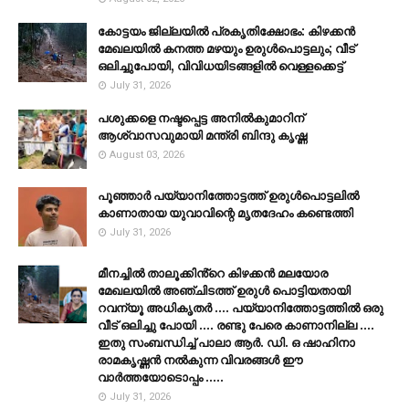
കോട്ടയം ജില്ലയില്‍ പ്രകൃതിക്ഷോഭം: കിഴക്കന്‍
മേഖലയില്‍ കനത്ത മഴയും ഉരുള്‍പൊട്ടലും; വീട്
ഒലിച്ചുപോയി, വിവിധയിടങ്ങളില്‍ വെള്ളക്കെട്ട്
July 31, 2026
പശുക്കളെ നഷ്ടപ്പെട്ട അനിൽകുമാറിന്
ആശ്വാസവുമായി മന്ത്രി ബിന്ദു കൃഷ്ണ
August 03, 2026
പൂഞ്ഞാര്‍ പയ്യാനിത്തോട്ടത്ത് ഉരുള്‍പൊട്ടലില്‍
കാണാതായ യുവാവിന്റെ മൃതദേഹം കണ്ടെത്തി
July 31, 2026
മീനച്ചിൽ താലൂക്കിൻ്റെ കിഴക്കൻ മലയോര
മേഖലയിൽ അഞ്ചിടത്ത് ഉരുൾ പൊട്ടിയതായി
റവന്യൂ അധികൃതർ .... പയ്യാനിത്തോട്ടത്തിൽ ഒരു
വീട് ഒലിച്ചു പോയി .... രണ്ടു പേരെ കാണാനില്ല ....
ഇതു സംബന്ധിച്ച് പാലാ ആർ. ഡി. ഒ ഷാഹിനാ
രാമകൃഷ്ണൻ നൽകുന്ന വിവരങ്ങൾ ഈ
വാർത്തയോടൊപ്പം .....
July 31, 2026