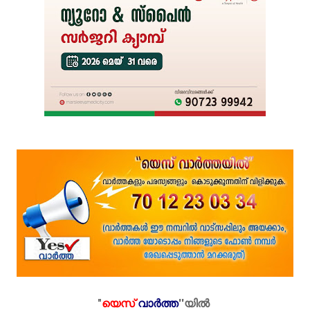
"
യെസ്
വാർത്ത
''
യിൽ