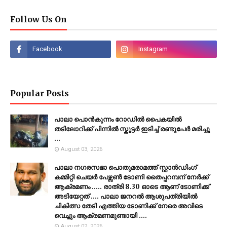
Follow Us On
Popular Posts
പാലാ പൊൻകുന്നം റോഡിൽ പൈകയിൽ
തടിലോറിക്ക് പിന്നിൽ സ്കൂട്ടർ ഇടിച്ച് രണ്ടുപേർ മരിച്ചു
...
August 03, 2026
പാലാ നഗരസഭാ പൊതുമരാമത്ത് സ്റ്റാൻഡിംഗ്
കമ്മിറ്റി ചെയർ പേഴ്സൺ ടോണി തൈപ്പറമ്പന് നേർക്ക്
ആക്രമണം ..... രാത്രി 8.30 ഓടെ ആണ് ടോണിക്ക്
അടിയേറ്റത് .... പാലാ ജനറൽ ആശുപത്രിയിൽ
ചികിത്സ തേടി എത്തിയ ടോണിക്ക് നേരെ അവിടെ
വെച്ചും ആക്രമണമുണ്ടായി ....
August 02, 2026