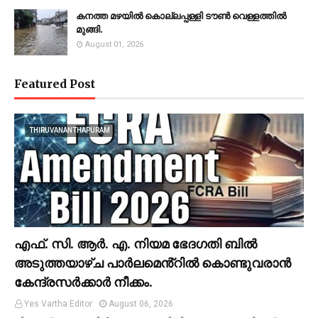
കനത്ത മഴയില്‍ കൊല്ലപ്പള്ളി ടൗണ്‍ വെള്ളത്തില്‍
മുങ്ങി.
August 01, 2026
Featured Post
THIRUVANANTHAPURAM
എഫ്. സി. ആർ. എ. നിയമ ഭേദഗതി ബിൽ
അടുത്തയാഴ്ച പാർലമെൻ്റിൽ കൊണ്ടുവരാൻ
കേന്ദ്രസർക്കാർ നീക്കം.
Yes Vartha Editor
August 06, 2026