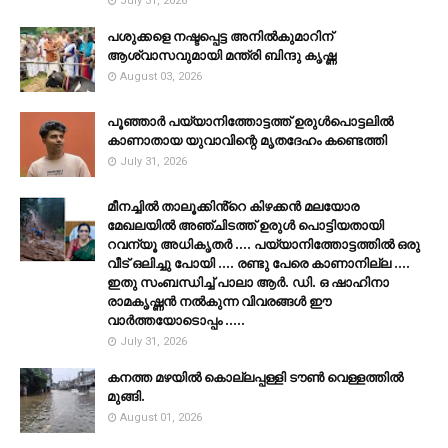
July 31, 2026
പശുക്കളെ നഷ്ടപ്പെട്ട അനിൽകുമാറിന്
ആശ്വാസവുമായി മന്ത്രി ബിന്ദു കൃഷ്ണ
August 03, 2026
പൂഞ്ഞാര്‍ പയ്യാനിത്തോട്ടത്ത് ഉരുള്‍പൊട്ടലില്‍
കാണാതായ യുവാവിന്റെ മൃതദേഹം കണ്ടെത്തി
July 31, 2026
മീനച്ചിൽ താലൂക്കിൻ്റെ കിഴക്കൻ മലയോര
മേഖലയിൽ അഞ്ചിടത്ത് ഉരുൾ പൊട്ടിയതായി
റവന്യൂ അധികൃതർ .... പയ്യാനിത്തോട്ടത്തിൽ ഒരു
വീട് ഒലിച്ചു പോയി .... രണ്ടു പേരെ കാണാനില്ല ....
ഇതു സംബന്ധിച്ച് പാലാ ആർ. ഡി. ഒ ഷാഹിനാ
രാമകൃഷ്ണൻ നൽകുന്ന വിവരങ്ങൾ ഈ
വാർത്തയോടൊപ്പം .....
July 31, 2026
കനത്ത മഴയില്‍ കൊല്ലപ്പള്ളി ടൗണ്‍ വെള്ളത്തില്‍
മുങ്ങി.
August 01, 2026