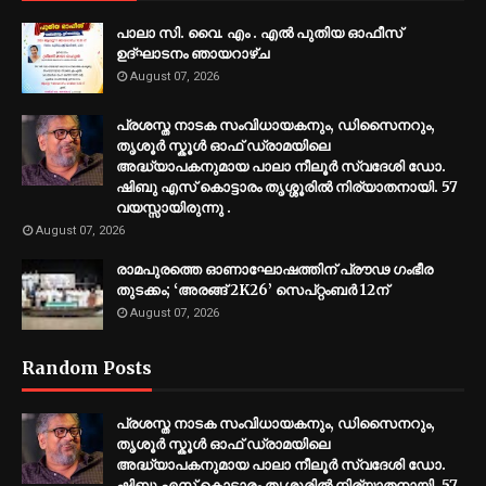
പാലാ സി. വൈ. എം . എൽ പുതിയ ഓഫീസ്
ഉദ്ഘാടനം ഞായറാഴ്ച
August 07, 2026
പ്രശസ്ത നാടക സംവിധായകനും, ഡിസൈനറും,
തൃശൂർ സ്കൂൾ ഓഫ് ഡ്രാമയിലെ
അദ്ധ്യാപകനുമായ പാലാ നീലൂർ സ്വദേശി ഡോ.
ഷിബു എസ് കൊട്ടാരം തൃശ്ശൂരിൽ നിര്യാതനായി. 57
വയസ്സായിരുന്നു .
August 07, 2026
രാമപുരത്തെ ഓണാഘോഷത്തിന് പ്രൗഢ ഗംഭീര
തുടക്കം; ‘അരങ്ങ് 2K26’ സെപ്റ്റംബർ 12ന്
August 07, 2026
Random Posts
പ്രശസ്ത നാടക സംവിധായകനും, ഡിസൈനറും,
തൃശൂർ സ്കൂൾ ഓഫ് ഡ്രാമയിലെ
അദ്ധ്യാപകനുമായ പാലാ നീലൂർ സ്വദേശി ഡോ.
ഷിബു എസ് കൊട്ടാരം തൃശ്ശൂരിൽ നിര്യാതനായി. 57