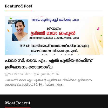
Featured Post
PALA
പാലാ സി. വൈ. എം . എൽ പുതിയ ഓഫീസ്
ഉദ്ഘാടനം ഞായറാഴ്ച
Yes Vartha Editor
August 07, 2026
പാലാ സി. വൈ. എം . എൽ ന്റെ പുതിയ ഓഫീസിൻ്റെ ഉദ്ഘാടനം
ഞായറാഴ്ച രാവിലെ 10. 30 ന് പാലാ നഗര…
Most Recent