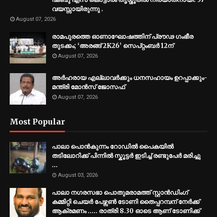
വയസ്സായിരുന്നു .
August 07, 2026
രാമപുരത്തെ ഓണാഘോഷത്തിന് പ്രൗഢ ഗംഭീര
തുടക്കം; ‘അരങ്ങ് 2K26’ സെപ്റ്റംബർ 12ന്
August 07, 2026
അര്‍ഹരായ എല്ലാവര്‍ക്കും ധനസഹായം ഉറപ്പാക്കും-
മന്ത്രി മോന്‍സ് ജോസഫ്
August 07, 2026
Most Popular
പാലാ പൊൻകുന്നം റോഡിൽ പൈകയിൽ
തടിലോറിക്ക് പിന്നിൽ സ്കൂട്ടർ ഇടിച്ച് രണ്ടുപേർ മരിച്ചു
...
August 03, 2026
പാലാ നഗരസഭാ പൊതുമരാമത്ത് സ്റ്റാൻഡിംഗ്
കമ്മിറ്റി ചെയർ പേഴ്സൺ ടോണി തൈപ്പറമ്പന് നേർക്ക്
ആക്രമണം ..... രാത്രി 8.30 ഓടെ ആണ് ടോണിക്ക്