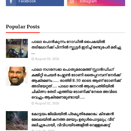
Popular Posts
പാലാ പൊൻകുന്നം റോഡിൽ പൈകയിൽ
തടിലോറിക്ക് പിന്നിൽ സ്കൂട്ടർ ഇടിച്ച് രണ്ടുപേർ മരിച്ചു
...
August 03, 2026
പാലാ നഗരസഭാ പൊതുമരാമത്ത് സ്റ്റാൻഡിംഗ്
കമ്മിറ്റി ചെയർ പേഴ്സൺ ടോണി തൈപ്പറമ്പന് നേർക്ക്
ആക്രമണം ..... രാത്രി 8.30 ഓടെ ആണ് ടോണിക്ക്
അടിയേറ്റത് .... പാലാ ജനറൽ ആശുപത്രിയിൽ
ചികിത്സ തേടി എത്തിയ ടോണിക്ക് നേരെ അവിടെ
വെച്ചും ആക്രമണമുണ്ടായി ....
August 02, 2026
കോട്ടയം ജില്ലയില്‍ പ്രകൃതിക്ഷോഭം: കിഴക്കന്‍
മേഖലയില്‍ കനത്ത മഴയും ഉരുള്‍പൊട്ടലും; വീട്
ഒലിച്ചുപോയി, വിവിധയിടങ്ങളില്‍ വെള്ളക്കെട്ട്