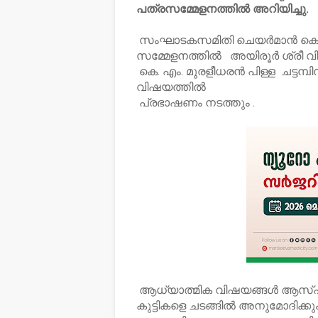
പത്രസമ്മേളനത്തിൽ അറിയിച്ചു.
സംഘാടകസമിതി ചെയർമാൻ കെ.പ
സമ്മേളനത്തിൽ അയിരൂർ ശ്രീ വിദ്
കെ. എം. മുരളീധരൻ പിള്ള ചട്ടമ്
വിഷയത്തിൽ
പ്രഭാഷണം നടത്തും .
ആധ്യാത്മിക വിഷയങ്ങൾ ആസ്പദമ
കുട്ടികളെ ചടങ്ങിൽ അനുമോദിക്ക