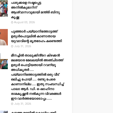
പശുക്കളെ നഷ്ടപ്പെട്ട
അനിൽകുമാറിന്
ആശ്വാസവുമായി മന്ത്രി ബിന്ദു
കൃഷ്ണ
August 03, 2026
പൂഞ്ഞാര്‍ പയ്യാനിത്തോട്ടത്ത്
ഉരുള്‍പൊട്ടലില്‍ കാണാതായ
യുവാവിന്റെ മൃതദേഹം കണ്ടെത്തി
July 31, 2026
മീനച്ചിൽ താലൂക്കിൻ്റെ കിഴക്കൻ
മലയോര മേഖലയിൽ അഞ്ചിടത്ത്
ഉരുൾ പൊട്ടിയതായി റവന്യൂ
അധികൃതർ ....
പയ്യാനിത്തോട്ടത്തിൽ ഒരു വീട്
ഒലിച്ചു പോയി .... രണ്ടു പേരെ
കാണാനില്ല .... ഇതു സംബന്ധിച്ച്
പാലാ ആർ. ഡി. ഒ ഷാഹിനാ
രാമകൃഷ്ണൻ നൽകുന്ന വിവരങ്ങൾ
ഈ വാർത്തയോടൊപ്പം .....
July 31, 2026
കനത്ത മഴയില്‍ കൊല്ലപ്പള്ളി