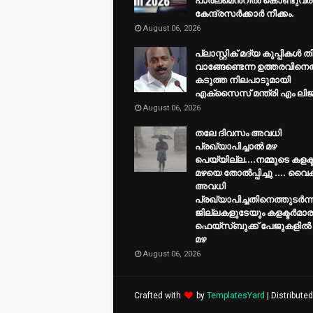
പാർലമെൻ്റിൽ കൊണ്ടുവ
കേന്ദ്രസർക്കാർ നീക്കം.
August 06, 2026
പ്ലാസ്റ്റിക് മദ്യ കുപ്പികൾ 
വാങ്ങേണ്ടെന്ന ഉത്തരവിനെ
കടുത്ത നിലപാടുമായി
എക്സൈസ് മന്ത്രി എം ലിജ
August 06, 2026
തലേ ദിവസം അവധി
പ്രഖ്യാപിച്ചാല്‍ മഴ
പെയ്യില്ല....നമ്മുടെ കളക്ടര
മഴയെ തോല്‍പ്പിച്ചു .... വൈ
അവധി
പ്രഖ്യാപിച്ചതിനെത്തുടര്‍ന്ന
ജില്ലകളുടേയും കളക്ടര്‍മാ
ഫെയ്‌സ്ബുക്ക് പേജുകളില്‍ 
മഴ
August 06, 2026
Crafted with
by
TemplatesYard
| Distribute