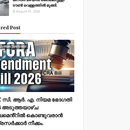
ടൗണ്‍ വെള്ളത്തില്‍ മുങ്ങി.
August 01, 2026
red Post
RUVANANTHAPURAM
 സി. ആർ. എ. നിയമ ഭേദഗതി
 അടുത്തയാഴ്ച
ലമെൻ്റിൽ കൊണ്ടുവരാൻ
ദ്രസർക്കാർ നീക്കം.