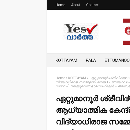
Home
About
Contact
KOTTAYAM
PALA
ETTUMANOO
Home
KOTTAYAM
ഏറ്റുമാനൂർ ശ്രീവിദ്യാധ
വിദ്യാധിരാജ സമ്മേളനം മെയ് 17 ഞായറാഴ്ച
മാധവം ) നടക്കുമെന്ന് ഭാരവാഹികൾ പത്രസമ്
ഏറ്റുമാനൂർ ശ്രീവിദ
ആധ്യാത്മിക കേന്ദ്
വിദ്യാധിരാജ സമ്മ