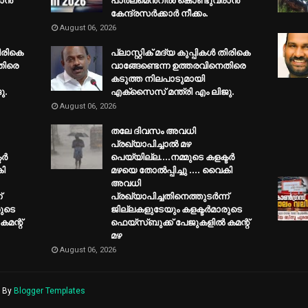
രാൻ
പാർലമെൻ്റിൽ കൊണ്ടുവരാൻ
കേന്ദ്രസർക്കാർ നീക്കം.
August 06, 2026
തിരികെ
പ്ലാസ്റ്റിക് മദ്യ കുപ്പികൾ തിരികെ
തിരെ
വാങ്ങേണ്ടെന്ന ഉത്തരവിനെതിരെ
കടുത്ത നിലപാടുമായി
ു.
എക്സൈസ് മന്ത്രി എം ലിജു.
August 06, 2026
തലേ ദിവസം അവധി
പ്രഖ്യാപിച്ചാല്‍ മഴ
്‍
പെയ്യില്ല....നമ്മുടെ കളക്ടര്‍
കി
മഴയെ തോല്‍പ്പിച്ചു .... വൈകി
അവധി
്
പ്രഖ്യാപിച്ചതിനെത്തുടര്‍ന്ന്
രുടെ
ജില്ലകളുടേയും കളക്ടര്‍മാരുടെ
കമന്റ്
ഫെയ്‌സ്ബുക്ക് പേജുകളില്‍ കമന്റ്
മഴ
August 06, 2026
d By
Blogger Templates