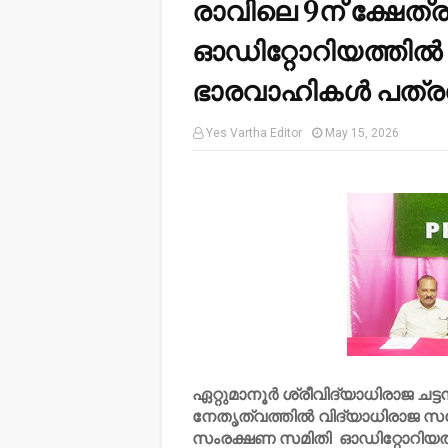
രാവിലെ 9ന് ക്ഷേത
ഓഡിറ്റോറിയത്തിൽ (
ഭാരവാഹികൾ പത്രസ
Yes Vartha Editor
May 15, 2026
ഏറ്റുമാനൂർ ശ്രീവിദ്യാധിരാജ ചട്ടമ
നേതൃത്വത്തിൽ വിദ്യാധിരാജ സമ്
സംരക്ഷണ സമിതി ഓഡിറ്റോറിയത്ത