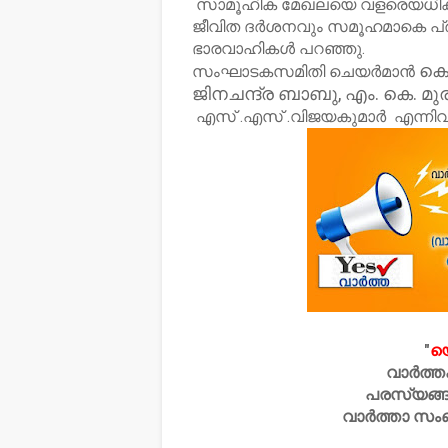
സാമൂഹിക മേഖലയെ വളരെയധികം 
ജീവിത ദർശനവും സമൂഹമാകെ പ്രചരി
ഭാരവാഹികൾ പറഞ്ഞു.
കെ
സംഘാടകസമിതി ചെയർമാൻ
ജിനചന്ദ്ര ബാബു, എം. കെ. മു
എസ് .എസ് .വിജയകുമാർ എന്നിവർ
"
യ
വാർത്ത
പരസ്യങ്ങ
വാർത്താ സം