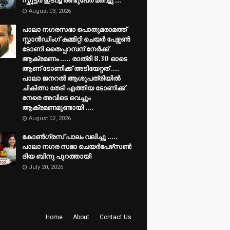
സ്കൂട്ടർ ഇടിച്ച് രണ്ടുപേർ മരിച്ചു ...
August 03, 2026
പാലാ നഗരസഭാ പൊതുമരാമത്ത്
സ്റ്റാൻഡിംഗ് കമ്മിറ്റി ചെയർ പേഴ്സൺ
ടോണി തൈപ്പറമ്പന് നേർക്ക്
ആക്രമണം ..... രാത്രി 8.30 ഓടെ
ആണ് ടോണിക്ക് അടിയേറ്റത് ....
പാലാ ജനറൽ ആശുപത്രിയിൽ
ചികിത്സ തേടി എത്തിയ ടോണിക്ക്
നേരെ അവിടെ വെച്ചും
ആക്രമണമുണ്ടായി ....
August 02, 2026
കോൺഗ്രസ് പാലം വലിച്ചു .....
പാലാ നഗര സഭാ ചെയർപേഴ്‌സൺ
ദിയ ബിനു പുറത്തായി
July 20, 2026
Home
About
Contact Us