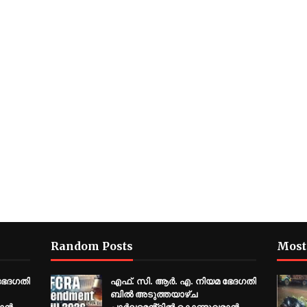
Random Posts
Most
ഭേദഗതി
എഫ്. സി. ആർ. എ. നിയമ ഭേദഗതി
ബിൽ അടുത്തയാഴ്ച