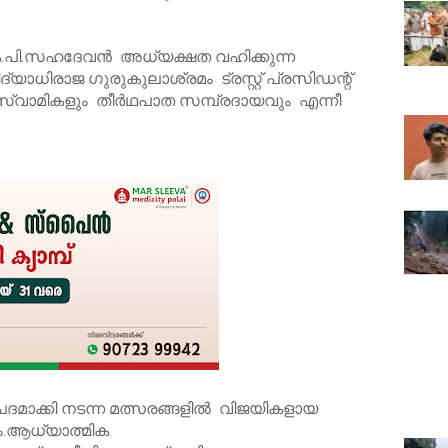
ി.സഹദേവൻ അധ്യക്ഷത വഹിക്കുന്ന
യാധിരാജ ഗുരുകുലാശ്രമം ട്രസ്റ്റ് പ്രസിഡന്റ്
പിസ്വാമികളും തീർഥപാത സമ്പ്രദായവും എന്നീ
ാക്കി നടന്ന മത്സരങ്ങളിൽ വിജയികളായ
ും.ആധ്യാത്മിക