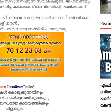
സ്വാധീനിക്കുന്ന സ്വാമികളുടെ ആശയങ്ങളും
പ്പിക്കുകയാണ് കേന്ദ്രത്തിന്റെ ലക്ഷ്യമെന്ന്
. പി. സഹദേവൻ, ജനറൽ കൺവീനർ വി.കെ.
രളീധരൻ ,
Featu
 പത്രസമ്മേളനത്തിൽ പങ്കെടുത്തു .
THI
എഫ്.
െസ്
വാർത്ത
''
യിൽ
ബിൽ
കൾ കൊടുക്കുന്നതിനും,
ൾ ചെയ്യുന്നതിനുമായും ,
പാർ
ബന്ധമായ കാര്യങ്ങൾക്കും
കേന്
വിളിക്കുക.