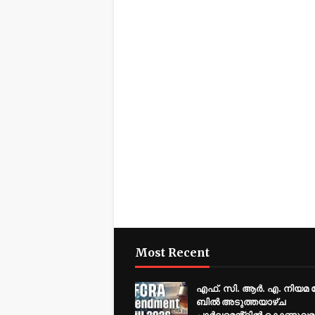
Most Recent
എഫ്. സി. ആർ. എ. നിയമ 
ബിൽ അടുത്തയാഴ്ച