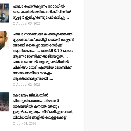
പാലാ പൊൻകുന്നം റോഡിൽ
പൈകയിൽ തടിലോറിക്ക് പിന്നിൽ
സ്കൂട്ടർ ഇടിച്ച് രണ്ടുപേർ മരിച്ചു ...
August 03, 2026
പാലാ നഗരസഭാ പൊതുമരാമത്ത്
സ്റ്റാൻഡിംഗ് കമ്മിറ്റി ചെയർ പേഴ്സൺ
ടോണി തൈപ്പറമ്പന് നേർക്ക്
ആക്രമണം ..... രാത്രി 8.30 ഓടെ
ആണ് ടോണിക്ക് അടിയേറ്റത് ....
പാലാ ജനറൽ ആശുപത്രിയിൽ
ചികിത്സ തേടി എത്തിയ ടോണിക്ക്
നേരെ അവിടെ വെച്ചും
ആക്രമണമുണ്ടായി ....
August 02, 2026
കോട്ടയം ജില്ലയില്‍
പ്രകൃതിക്ഷോഭം: കിഴക്കന്‍
മേഖലയില്‍ കനത്ത മഴയും
ഉരുള്‍പൊട്ടലും; വീട് ഒലിച്ചുപോയി,
വിവിധയിടങ്ങളില്‍ വെള്ളക്കെട്ട്
July 31, 2026