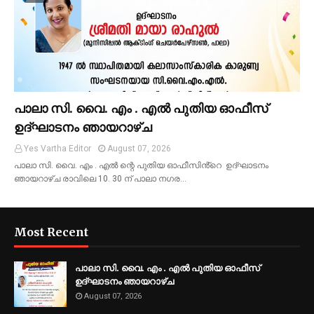
പാലാ സി. വൈ. എം . എൽ പുതിയ ഓഫീസ്
ഉദ്ഘാടനം ഞായറാഴ്ച
Yes Vartha Editor
August 07, 2026
പാലാ സി. വൈ. എം . എൽ ന്റെ പുതിയ ഓഫീസിൻ്റെ ഉദ്ഘാടനം
ഞായറാഴ്ച രാവിലെ 10. 30 ന് പാലാ നഗര…
Most Recent
പാലാ സി. വൈ. എം . എൽ പുതിയ ഓഫീസ്
ഉദ്ഘാടനം ഞായറാഴ്ച
August 07, 2026