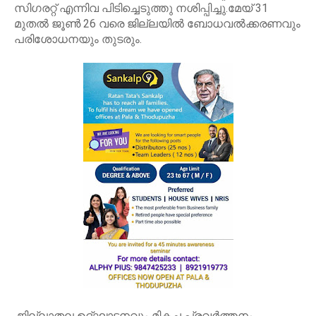
സിഗരറ്റ് എന്നിവ പിടിച്ചെടുത്തു നശിപ്പിച്ചു.മേയ് 31
മുതൽ ജൂൺ 26 വരെ ജില്ലയിൽ ബോധവൽക്കരണവും
പരിശോധനയും തുടരും.
ജില്ലാതല ഉദ്ഘാടനവും മികച്ച പ്രവർത്തനം