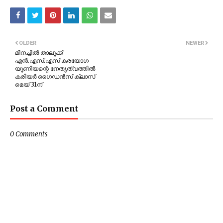
OLDER
NEWER
മീനച്ചിൽ താലൂക്ക്
എൻ.എസ്.എസ് കരയോഗ
യൂണിയന്റെ നേതൃത്വത്തിൽ
കരിയർ ഗൈഡൻസ് ക്ലാസ്
മെയ് 31ന്
Post a Comment
0 Comments