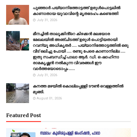
പൂഞ്ഞാര്‍ പയ്യാനിത്തോട്ടത്ത് ഉരുള്‍പൊട്ടലില്‍
കാണാതായ യുവാവിന്റെ മൃതദേഹം കണ്ടെത്തി
July 31, 2026
മീനച്ചിൽ താലൂക്കിൻ്റെ കിഴക്കൻ മലയോര
മേഖലയിൽ അഞ്ചിടത്ത് ഉരുൾ പൊട്ടിയതായി
റവന്യൂ അധികൃതർ .... പയ്യാനിത്തോട്ടത്തിൽ ഒരു
വീട് ഒലിച്ചു പോയി .... രണ്ടു പേരെ കാണാനില്ല ....
ഇതു സംബന്ധിച്ച് പാലാ ആർ. ഡി. ഒ ഷാഹിനാ
രാമകൃഷ്ണൻ നൽകുന്ന വിവരങ്ങൾ ഈ
വാർത്തയോടൊപ്പം .....
July 31, 2026
കനത്ത മഴയില്‍ കൊല്ലപ്പള്ളി ടൗണ്‍ വെള്ളത്തില്‍
മുങ്ങി.
August 01, 2026
Featured Post
PALA