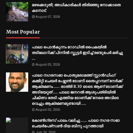
മഴക്കെടുതി; അധികാരികള്‍ തിരിഞ്ഞു നോക്കാതെ
കടനാട്.
August 07, 2026
Most Popular
പാലാ പൊൻകുന്നം റോഡിൽ പൈകയിൽ
തടിലോറിക്ക് പിന്നിൽ സ്കൂട്ടർ ഇടിച്ച് രണ്ടുപേർ മരിച്ചു
...
August 03, 2026
പാലാ നഗരസഭാ പൊതുമരാമത്ത് സ്റ്റാൻഡിംഗ്
കമ്മിറ്റി ചെയർ പേഴ്സൺ ടോണി തൈപ്പറമ്പന് നേർക്ക്
ആക്രമണം ..... രാത്രി 8.30 ഓടെ ആണ് ടോണിക്ക്
അടിയേറ്റത് .... പാലാ ജനറൽ ആശുപത്രിയിൽ
ചികിത്സ തേടി എത്തിയ ടോണിക്ക് നേരെ അവിടെ
വെച്ചും ആക്രമണമുണ്ടായി ....
August 02, 2026
കോൺഗ്രസ് പാലം വലിച്ചു ..... പാലാ നഗര സഭാ
ചെയർപേഴ്‌സൺ ദിയ ബിനു പുറത്തായി
July 20, 2026