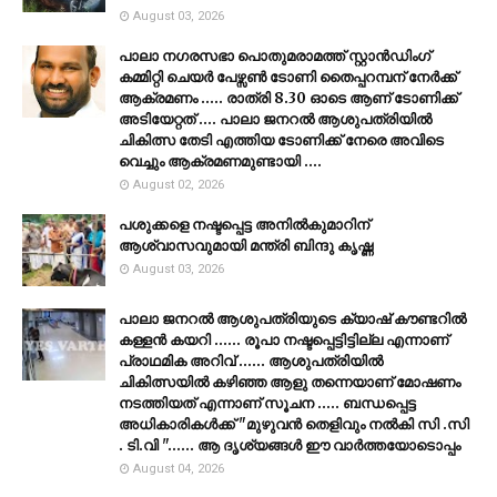
August 03, 2026
പാലാ നഗരസഭാ പൊതുമരാമത്ത് സ്റ്റാൻഡിംഗ്
കമ്മിറ്റി ചെയർ പേഴ്സൺ ടോണി തൈപ്പറമ്പന് നേർക്ക്
ആക്രമണം ..... രാത്രി 8.30 ഓടെ ആണ് ടോണിക്ക്
അടിയേറ്റത് .... പാലാ ജനറൽ ആശുപത്രിയിൽ
ചികിത്സ തേടി എത്തിയ ടോണിക്ക് നേരെ അവിടെ
വെച്ചും ആക്രമണമുണ്ടായി ....
August 02, 2026
പശുക്കളെ നഷ്ടപ്പെട്ട അനിൽകുമാറിന്
ആശ്വാസവുമായി മന്ത്രി ബിന്ദു കൃഷ്ണ
August 03, 2026
പാലാ ജനറൽ ആശുപത്രിയുടെ ക്യാഷ് കൗണ്ടറിൽ
കള്ളൻ കയറി ...... രൂപാ നഷ്ടപ്പെട്ടിട്ടില്ല എന്നാണ്
പ്രാഥമിക അറിവ് ...... ആശുപത്രിയിൽ
ചികിത്സയിൽ കഴിഞ്ഞ ആളു തന്നെയാണ് മോഷണം
നടത്തിയത് എന്നാണ് സൂചന ..... ബന്ധപ്പെട്ട
അധികാരികൾക്ക് "മുഴുവൻ തെളിവും നൽകി സി .സി
. ടി.വി "...... ആ ദൃശ്യങ്ങൾ ഈ വാർത്തയോടൊപ്പം
August 04, 2026