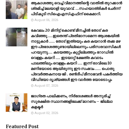
ആകാശത്തു വെച്ച് വിമാനത്തിന്റെ വാതില്‍ തുറക്കാന്‍
ശ്രമിച്ച് മലയാളി യുവാവ്. ...സഹയാത്രികര്‍ ചേര്‍ന്ന്
പിടികൂടി സിഐഎസ്എഫിന് കൈമാറി.
August 06, 2026
കേവലം 20 മിനിട്ട് കൊണ്ട് മീനച്ചിൽ തോട് കര
കവിഞ്ഞു ....ഇതെന്ത് പ്രതിഭാസമെന്ന ആശങ്കയിൽ
നാട്ടുകാർ ..... തോട് ഇത്രയും കര കയറാൻ തക്ക മഴ
ഈ പ്രദേശത്തുണ്ടായില്ലെന്നും പരിസരവാസികൾ
പറയുന്നു.... കടയത്തും കുറ്റില്ലത്തും റോഡിൽ
വെള്ളം കയറി .... ഇടയാറ്റ് ക്ഷേത്ര കവാടം
പാലത്തിലും വെള്ളം കയറി .... ഇന്ന് രാവിലെ 10
മണിയോടെ ആയിരുന്നു ഈ സംഭവം ..... പൊതു
പ്രവർത്തകനായ ജി . രൺദീപ് മീനാഭവൻ പകർത്തിയ
വീഡിയോ ദൃശ്യങ്ങൾ ഈ വാർത്ത യോടൊപ്പം
August 07, 2026
ജാഗ്രത പാലിക്കണം, നിര്‍ദേശങ്ങള്‍ അനുരിച്ച്
സുരക്ഷിത സ്ഥാനങ്ങളിലേക്ക് മാറണം – ജില്ലാ
കളക്ടർ
August 02, 2026
Featured Post