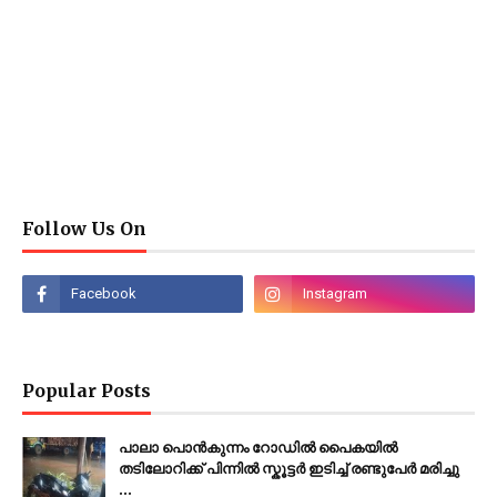
Follow Us On
Popular Posts
പാലാ പൊൻകുന്നം റോഡിൽ പൈകയിൽ
തടിലോറിക്ക് പിന്നിൽ സ്കൂട്ടർ ഇടിച്ച് രണ്ടുപേർ മരിച്ചു
...