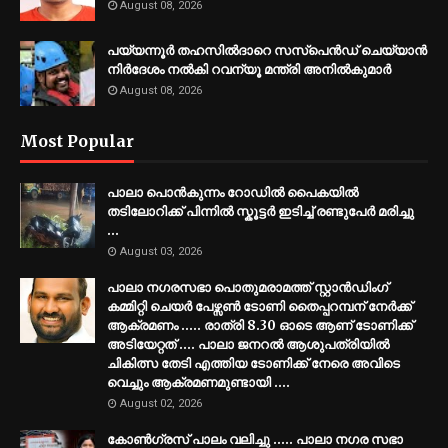
August 08, 2026
പയ്യന്നൂർ തഹസിൽദാറെ സസ്പെൻഡ് ചെയ്യാൻ
നിർദേശം നൽകി റവന്യൂ മന്ത്രി അനിൽകുമാർ
August 08, 2026
Most Popular
പാലാ പൊൻകുന്നം റോഡിൽ പൈകയിൽ
തടിലോറിക്ക് പിന്നിൽ സ്കൂട്ടർ ഇടിച്ച് രണ്ടുപേർ മരിച്ചു
...
August 03, 2026
പാലാ നഗരസഭാ പൊതുമരാമത്ത് സ്റ്റാൻഡിംഗ്
കമ്മിറ്റി ചെയർ പേഴ്സൺ ടോണി തൈപ്പറമ്പന് നേർക്ക്
ആക്രമണം ..... രാത്രി 8.30 ഓടെ ആണ് ടോണിക്ക്
അടിയേറ്റത് .... പാലാ ജനറൽ ആശുപത്രിയിൽ
ചികിത്സ തേടി എത്തിയ ടോണിക്ക് നേരെ അവിടെ
വെച്ചും ആക്രമണമുണ്ടായി ....
August 02, 2026
കോൺഗ്രസ് പാലം വലിച്ചു ..... പാലാ നഗര സഭാ