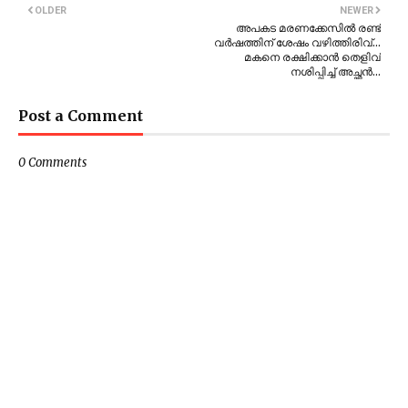
OLDER
NEWER
അപകട മരണക്കേസിൽ രണ്ട്
വർഷത്തിന് ശേഷം വഴിത്തിരിവ്…
മകനെ രക്ഷിക്കാൻ തെളിവ്
നശിപ്പിച്ച് അച്ഛൻ…
Post a Comment
0 Comments