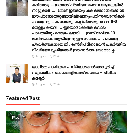
കവിഞ്ഞു ....ഇതെന്ത് പ്രതിഭാസമെന്ന ആശങ്കയിൽ
നാട്ടുകാർ ..... തോട് ഇത്രയും കര കയറാൻ തക്ക മഴ
ഈ പ്രദേശത്തുണ്ടായില്ലെന്നും പരിസരവാസികൾ
പറയുന്നു.... കടയത്തും കുറ്റില്ലത്തും റോഡിൽ
വെള്ളം കയറി .... ഇടയാറ്റ് ക്ഷേത്ര കവാടം
പാലത്തിലും വെള്ളം കയറി .... ഇന്ന് രാവിലെ 10
മണിയോടെ ആയിരുന്നു ഈ സംഭവം ..... പൊതു
പ്രവർത്തകനായ ജി . രൺദീപ് മീനാഭവൻ പകർത്തിയ
വീഡിയോ ദൃശ്യങ്ങൾ ഈ വാർത്ത യോടൊപ്പം
August 07, 2026
ജാഗ്രത പാലിക്കണം, നിര്‍ദേശങ്ങള്‍ അനുരിച്ച്
സുരക്ഷിത സ്ഥാനങ്ങളിലേക്ക് മാറണം – ജില്ലാ
കളക്ടർ
August 02, 2026
Featured Post
PALA