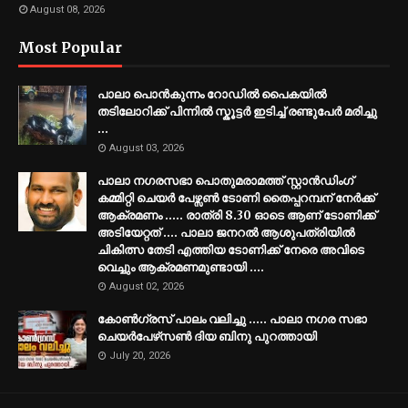
August 08, 2026
Most Popular
പാലാ പൊൻകുന്നം റോഡിൽ പൈകയിൽ
തടിലോറിക്ക് പിന്നിൽ സ്കൂട്ടർ ഇടിച്ച് രണ്ടുപേർ മരിച്ചു
...
August 03, 2026
പാലാ നഗരസഭാ പൊതുമരാമത്ത് സ്റ്റാൻഡിംഗ്
കമ്മിറ്റി ചെയർ പേഴ്സൺ ടോണി തൈപ്പറമ്പന് നേർക്ക്
ആക്രമണം ..... രാത്രി 8.30 ഓടെ ആണ് ടോണിക്ക്
അടിയേറ്റത് .... പാലാ ജനറൽ ആശുപത്രിയിൽ
ചികിത്സ തേടി എത്തിയ ടോണിക്ക് നേരെ അവിടെ
വെച്ചും ആക്രമണമുണ്ടായി ....
August 02, 2026
കോൺഗ്രസ് പാലം വലിച്ചു ..... പാലാ നഗര സഭാ
ചെയർപേഴ്‌സൺ ദിയ ബിനു പുറത്തായി
July 20, 2026