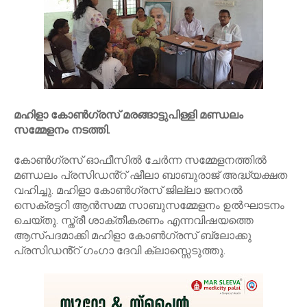
മഹിളാ കോൺഗ്രസ് മരങ്ങാട്ടുപിള്ളി മണ്ഡലം
സമ്മേളനം നടത്തി.
കോൺഗ്രസ് ഓഫീസിൽ ചേർന്ന സമ്മേളനത്തിൽ
മണ്ഡലം പ്രസിഡൻ്റ് ഷീലാ ബാബുരാജ് അദ്ധ്യക്ഷത
വഹിച്ചു. മഹിളാ കോൺഗ്രസ് ജില്ലാ ജനറൽ
സെക്രട്ടറി ആൻസമ്മ സാബുസമ്മേളനം ഉൽഘാടനം
ചെയ്തു. സ്ത്രീ ശാക്തീകരണം എന്നവിഷയത്തെ
ആസ്പദമാക്കി മഹിളാ കോൺഗ്രസ് ബ്ലോക്കു
പ്രസിഡൻ്റ് ഗംഗാ ദേവി ക്ലാസ്സെടുത്തു.