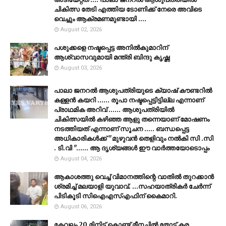
ചികിത്സ തേടി എത്തിയ ടോണിക്ക് നേരെ അവിടെ
വെച്ചും ആക്രമണമുണ്ടായി ....
August 02, 2026
പശുക്കളെ നഷ്ടപ്പെട്ട അനിൽകുമാറിന്
ആശ്വാസവുമായി മന്ത്രി ബിന്ദു കൃഷ്ണ
August 03, 2026
പാലാ ജനറൽ ആശുപത്രിയുടെ ക്യാഷ് കൗണ്ടറിൽ
കള്ളൻ കയറി ...... രൂപാ നഷ്ടപ്പെട്ടിട്ടില്ല എന്നാണ്
പ്രാഥമിക അറിവ് ...... ആശുപത്രിയിൽ
ചികിത്സയിൽ കഴിഞ്ഞ ആളു തന്നെയാണ് മോഷണം
നടത്തിയത് എന്നാണ് സൂചന ..... ബന്ധപ്പെട്ട
അധികാരികൾക്ക് "മുഴുവൻ തെളിവും നൽകി സി .സി
. ടി.വി "...... ആ ദൃശ്യങ്ങൾ ഈ വാർത്തയോടൊപ്പം
August 04, 2026
ആകാശത്തു വെച്ച് വിമാനത്തിന്റെ വാതില്‍ തുറക്കാന്‍
ശ്രമിച്ച് മലയാളി യുവാവ്. ...സഹയാത്രികര്‍ ചേര്‍ന്ന്
പിടികൂടി സിഐഎസ്എഫിന് കൈമാറി.
August 06, 2026
കേവലം 20 മിനിട്ട് കൊണ്ട് മീനച്ചിൽ തോട് കര