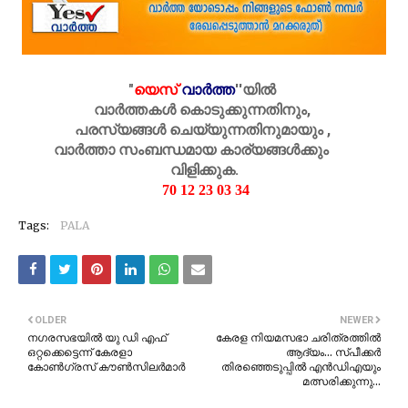
"
യെസ്
വാർത്ത
''
യിൽ
വാർത്തകൾ കൊടുക്കുന്നതിനും,
പരസ്യങ്ങൾ ചെയ്യുന്നതിനുമായും ,
വാർത്താ സംബന്ധമായ കാര്യങ്ങൾക്കും
വിളിക്കുക.
70 12 23 03 34
Tags:
PALA
OLDER
NEWER
നഗരസഭയിൽ യു ഡി എഫ്
കേരള നിയമസഭാ ചരിത്രത്തിൽ
ഒറ്റക്കെട്ടെന്ന് കേരളാ
ആദ്യം… സ്പീക്കർ
കോൺഗ്രസ് കൗൺസിലർമാർ
തിരഞ്ഞെടുപ്പിൽ എൻഡിഎയും
മത്സരിക്കുന്നു…