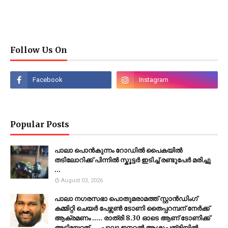
Follow Us On
Popular Posts
പാലാ പൊൻകുന്നം റോഡിൽ പൈകയിൽ
തടിലോറിക്ക് പിന്നിൽ സ്കൂട്ടർ ഇടിച്ച് രണ്ടുപേർ മരിച്ചു
...
August 03, 2026
പാലാ നഗരസഭാ പൊതുമരാമത്ത് സ്റ്റാൻഡിംഗ്
കമ്മിറ്റി ചെയർ പേഴ്സൺ ടോണി തൈപ്പറമ്പന് നേർക്ക്
ആക്രമണം ..... രാത്രി 8.30 ഓടെ ആണ് ടോണിക്ക്
അടിയേറ്റത് .... പാലാ ജനറൽ ആശുപത്രിയിൽ