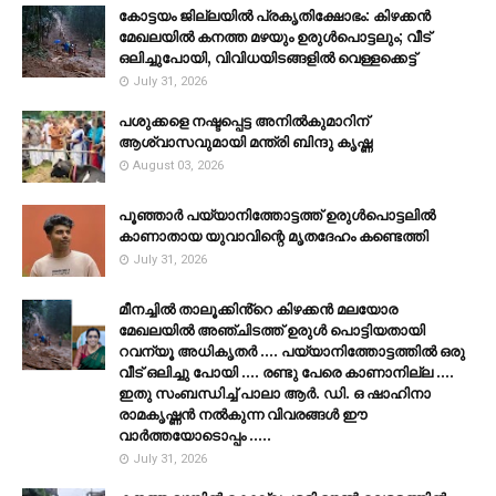
കോട്ടയം ജില്ലയില്‍ പ്രകൃതിക്ഷോഭം: കിഴക്കന്‍
മേഖലയില്‍ കനത്ത മഴയും ഉരുള്‍പൊട്ടലും; വീട്
ഒലിച്ചുപോയി, വിവിധയിടങ്ങളില്‍ വെള്ളക്കെട്ട്
July 31, 2026
പശുക്കളെ നഷ്ടപ്പെട്ട അനിൽകുമാറിന്
ആശ്വാസവുമായി മന്ത്രി ബിന്ദു കൃഷ്ണ
August 03, 2026
പൂഞ്ഞാര്‍ പയ്യാനിത്തോട്ടത്ത് ഉരുള്‍പൊട്ടലില്‍
കാണാതായ യുവാവിന്റെ മൃതദേഹം കണ്ടെത്തി
July 31, 2026
മീനച്ചിൽ താലൂക്കിൻ്റെ കിഴക്കൻ മലയോര
മേഖലയിൽ അഞ്ചിടത്ത് ഉരുൾ പൊട്ടിയതായി
റവന്യൂ അധികൃതർ .... പയ്യാനിത്തോട്ടത്തിൽ ഒരു
വീട് ഒലിച്ചു പോയി .... രണ്ടു പേരെ കാണാനില്ല ....
ഇതു സംബന്ധിച്ച് പാലാ ആർ. ഡി. ഒ ഷാഹിനാ
രാമകൃഷ്ണൻ നൽകുന്ന വിവരങ്ങൾ ഈ
വാർത്തയോടൊപ്പം .....
July 31, 2026