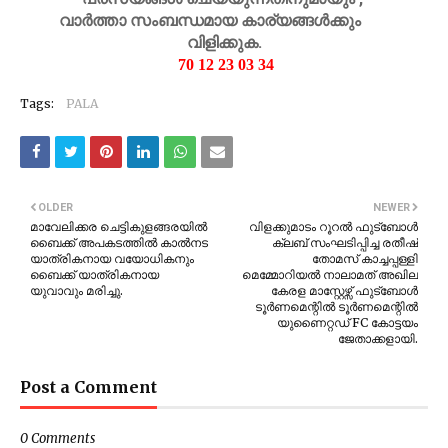
വാർത്താ സംബന്ധമായ കാര്യങ്ങൾക്കും
വിളിക്കുക.
70 12 23 03 34
Tags:
PALA
OLDER
NEWER
മാവേലിക്കര ചെട്ടികുളങ്ങരയില്‍
വിളക്കുമാടം റൂറൽ ഫുട്ബോൾ
ബൈക്ക് അപകടത്തില്‍ കാല്‍നട
ക്ലബ് സംഘടിപ്പിച്ച രതീഷ്
യാത്രികനായ വയോധികനും
തോമസ് കാച്ചപ്പള്ളി
ബൈക്ക് യാത്രികനായ
മെമ്മോറിയൽ നാലാമത് അഖില
യുവാവും മരിച്ചു.
കേരള മാസ്റ്റേഴ്സ് ഫുട്ബോൾ
ടൂർണമെന്റിൽ ടൂർണമെന്റിൽ
യുണൈറ്റഡ് FC കോട്ടയം
ജേതാക്കളായി.
Post a Comment
0 Comments