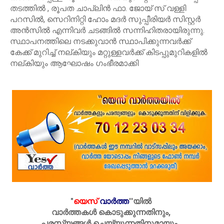
തടത്തിൽ , രൂപത ചാപ്ലിൻ ഫാ. ജോയ് സ് വള്ളി
പറസിൽ, സെറിനിറ്റി ഹോം മദർ സുപ്പീരിയർ സിസ്റ്റർ
അൻസിൽ എന്നിവർ ചടങ്ങിൽ സന്നിഹിതരായിരുന്നു.
സ്ഥാപനത്തിലെ നടക്കുവാൻ സ്ഥാപിക്കുന്നവർക്ക്
കേക്ക് മുറിച്ച് നല്കിയും മറ്റുള്ളവർക്ക് കിടപ്പുമുറികളിൽ
നല്കിയും ആഘോഷം ഗംഭീരമാക്കി
"
യെസ്
വാർത്ത
''
യിൽ
വാർത്തകൾ കൊടുക്കുന്നതിനും,
പരസ്യങ്ങൾ ചെയ്യുന്നതിനുമായും ,