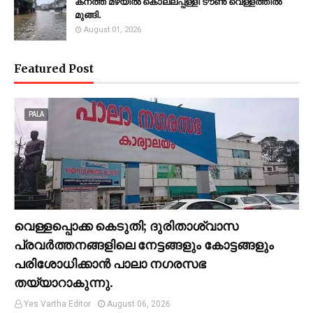
കനത്ത മഴയില്‍ കൊല്ലപ്പള്ളി ടൗണ്‍ വെള്ളത്തില്‍
മുങ്ങി.
August 01, 2026
Featured Post
PALA
വെള്ളപ്പൊക്ക കെടുതി; ദുരിതാശ്വാസ
പ്രവര്‍ത്തനങ്ങളിലെ നേട്ടങ്ങളും കോട്ടങ്ങളും
പരിശോധിക്കാന്‍ പാലാ നഗരസഭ
തയ്യാറാകുന്നു.
Yes Vartha Editor
August 06, 2026