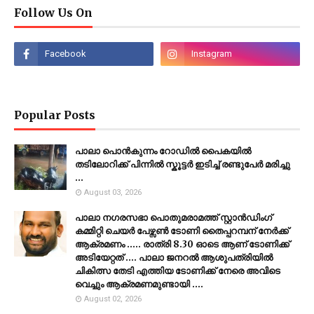
Follow Us On
Popular Posts
പാലാ പൊൻകുന്നം റോഡിൽ പൈകയിൽ
തടിലോറിക്ക് പിന്നിൽ സ്കൂട്ടർ ഇടിച്ച് രണ്ടുപേർ മരിച്ചു
...
August 03, 2026
പാലാ നഗരസഭാ പൊതുമരാമത്ത് സ്റ്റാൻഡിംഗ്
കമ്മിറ്റി ചെയർ പേഴ്സൺ ടോണി തൈപ്പറമ്പന് നേർക്ക്
ആക്രമണം ..... രാത്രി 8.30 ഓടെ ആണ് ടോണിക്ക്
അടിയേറ്റത് .... പാലാ ജനറൽ ആശുപത്രിയിൽ
ചികിത്സ തേടി എത്തിയ ടോണിക്ക് നേരെ അവിടെ
വെച്ചും ആക്രമണമുണ്ടായി ....
August 02, 2026