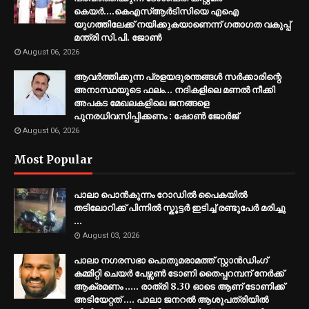
കെയർ....കെഎസ്ആർടിസിയെ എഐ
യുഗത്തിലേക്ക് നയിക്കുകയാണെന്ന് ഗതാഗത വകുപ്പ്
മന്ത്രി സി.പി. ജോൺ
August 06, 2026
ആവർത്തിക്കുന്ന പ്രളയദുരന്തങ്ങൾ സർക്കാരിന്റെ
അനാസ്ഥയുടെ ഫലം... നദികളിലെ മണൽ നീക്കി
അപകട മേഖലകളിലെ ജനങ്ങളെ
പുനരധിവസിപ്പിക്കണം : ഷോൺ ജോർജ്
August 06, 2026
Most Popular
പാലാ പൊൻകുന്നം റോഡിൽ പൈകയിൽ
തടിലോറിക്ക് പിന്നിൽ സ്കൂട്ടർ ഇടിച്ച് രണ്ടുപേർ മരിച്ചു
...
August 03, 2026
പാലാ നഗരസഭാ പൊതുമരാമത്ത് സ്റ്റാൻഡിംഗ്
കമ്മിറ്റി ചെയർ പേഴ്സൺ ടോണി തൈപ്പറമ്പന് നേർക്ക്
ആക്രമണം ..... രാത്രി 8.30 ഓടെ ആണ് ടോണിക്ക്
അടിയേറ്റത് .... പാലാ ജനറൽ ആശുപത്രിയിൽ