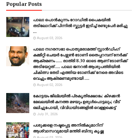
Popular Posts
പാലാ പൊൻകുന്നം റോഡിൽ പൈകയിൽ
തടിലോറിക്ക് പിന്നിൽ സ്കൂട്ടർ ഇടിച്ച് രണ്ടുപേർ മരിച്ചു
...
August 03, 2026
പാലാ നഗരസഭാ പൊതുമരാമത്ത് സ്റ്റാൻഡിംഗ്
കമ്മിറ്റി ചെയർ പേഴ്സൺ ടോണി തൈപ്പറമ്പന് നേർക്ക്
ആക്രമണം ..... രാത്രി 8.30 ഓടെ ആണ് ടോണിക്ക്
അടിയേറ്റത് .... പാലാ ജനറൽ ആശുപത്രിയിൽ
ചികിത്സ തേടി എത്തിയ ടോണിക്ക് നേരെ അവിടെ
വെച്ചും ആക്രമണമുണ്ടായി ....
August 02, 2026
കോട്ടയം ജില്ലയില്‍ പ്രകൃതിക്ഷോഭം: കിഴക്കന്‍
മേഖലയില്‍ കനത്ത മഴയും ഉരുള്‍പൊട്ടലും; വീട്
ഒലിച്ചുപോയി, വിവിധയിടങ്ങളില്‍ വെള്ളക്കെട്ട്
July 31, 2026
പശുക്കളെ നഷ്ടപ്പെട്ട അനിൽകുമാറിന്
ആശ്വാസവുമായി മന്ത്രി ബിന്ദു കൃഷ്ണ
August 03, 2026