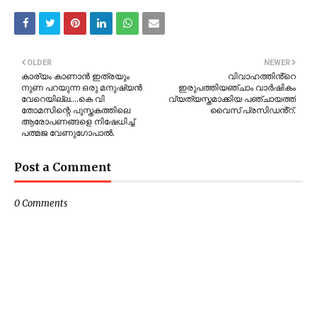
OLDER
NEWER
കാര്യം കാണാന്‍ ഇത്രയും
വിവാഹത്തിൻ്റെ
നുണ പറയുന്ന ഒരു മനുഷ്യന്‍
ഇരുപത്തിയഞ്ചാം വാർഷികം
വേറെയില്ല....കെ വി
വ്യത്യസ്തമാക്കിയ പഞ്ചായത്ത്
തോമസിന്റെ പുസ്തകത്തിലെ
വൈസ് പ്രസിഡൻ്റ്.
ആരോപണങ്ങളെ നിഷേധിച്ച്
പത്മജ വേണുഗോപാല്‍.
Post a Comment
0 Comments