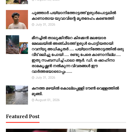
പൂഞ്ഞാര്‍ പയ്യാനിത്തോട്ടത്ത് ഉരുള്‍പൊട്ടലില്‍
കാണാതായ യുവാവിന്റെ മൃതദേഹം കണ്ടെത്തി
July 31, 2026
മീനച്ചിൽ താലൂക്കിൻ്റെ കിഴക്കൻ മലയോര
മേഖലയിൽ അഞ്ചിടത്ത് ഉരുൾ പൊട്ടിയതായി
റവന്യൂ അധികൃതർ .... പയ്യാനിത്തോട്ടത്തിൽ ഒരു
വീട് ഒലിച്ചു പോയി .... രണ്ടു പേരെ കാണാനില്ല ....
ഇതു സംബന്ധിച്ച് പാലാ ആർ. ഡി. ഒ ഷാഹിനാ
രാമകൃഷ്ണൻ നൽകുന്ന വിവരങ്ങൾ ഈ
വാർത്തയോടൊപ്പം .....
July 31, 2026
കനത്ത മഴയില്‍ കൊല്ലപ്പള്ളി ടൗണ്‍ വെള്ളത്തില്‍
മുങ്ങി.
August 01, 2026
Featured Post