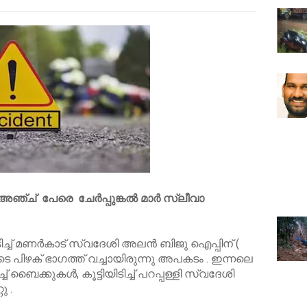
അഞ്ച് പേരെ ചേർപ്പുങ്കൽ മാർ സ്ലീവാ
ടിച്ച് മണർകാട് സ്വദേശി അലൻ ബിജു ഐപ്പിന് (
ടെ പിഴക് ഭാഗത്ത് വച്ചായിരുന്നു അപകടം . ഇന്നലെ
് ബൈക്കുകൾ, കൂട്ടിയിടിച്ച് പറപ്പള്ളി സ്വദേശി
റു .