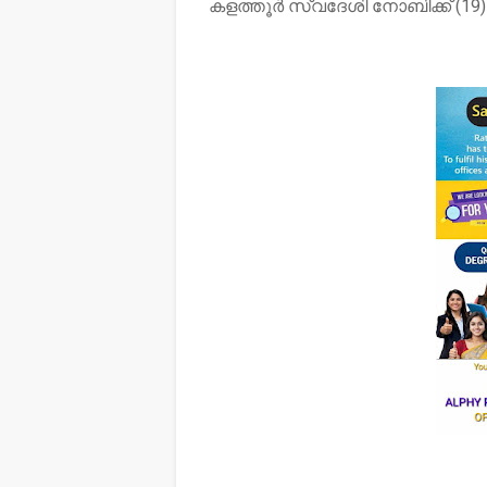
കളത്തൂർ സ്വദേശി നോബിക്ക് (19) പ