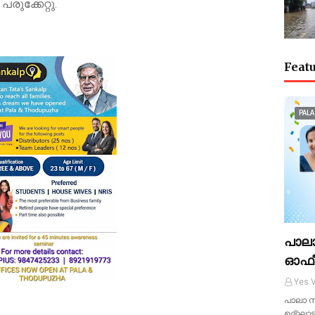
രുക്കേറ്റു.
Featu
PALA
പാല
ഓഫീ
Yes V
പാലാ സ
ഉദ്ഘാട