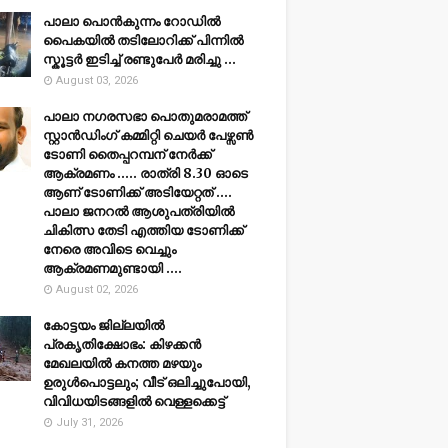
പാലാ പൊൻകുന്നം റോഡിൽ
പൈകയിൽ തടിലോറിക്ക് പിന്നിൽ
സ്കൂട്ടർ ഇടിച്ച് രണ്ടുപേർ മരിച്ചു ...
August 03, 2026
പാലാ നഗരസഭാ പൊതുമരാമത്ത്
സ്റ്റാൻഡിംഗ് കമ്മിറ്റി ചെയർ പേഴ്സൺ
ടോണി തൈപ്പറമ്പന് നേർക്ക്
ആക്രമണം ..... രാത്രി 8.30 ഓടെ
ആണ് ടോണിക്ക് അടിയേറ്റത് ....
പാലാ ജനറൽ ആശുപത്രിയിൽ
ചികിത്സ തേടി എത്തിയ ടോണിക്ക്
നേരെ അവിടെ വെച്ചും
ആക്രമണമുണ്ടായി ....
August 02, 2026
കോട്ടയം ജില്ലയില്‍
പ്രകൃതിക്ഷോഭം: കിഴക്കന്‍
മേഖലയില്‍ കനത്ത മഴയും
ഉരുള്‍പൊട്ടലും; വീട് ഒലിച്ചുപോയി,
വിവിധയിടങ്ങളില്‍ വെള്ളക്കെട്ട്
July 31, 2026