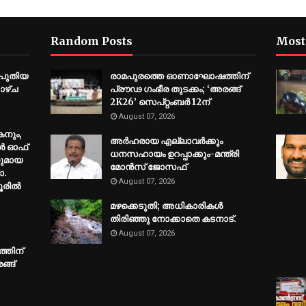
Random Posts
Most
 പുതിയ
രാമപുരത്തെ ഓണാഘോഷത്തിന്
ാഴ്ച
പ്രൗഢ ഗംഭീര തുടക്കം; ‘അരങ്ങ്
2K26’ സെപ്റ്റംബർ 12ന്
August 07, 2026
നും,
അര്‍ഹരായ എല്ലാവര്‍ക്കും
ൾ ഓഫ്
ധനസഹായം ഉറപ്പാക്കും-മന്ത്രി
ുമായ
മോന്‍സ് ജോസഫ്
ോ.
August 07, 2026
ശൂരിൽ
മഴക്കെടുതി; അധികാരികള്‍
തിരിഞ്ഞു നോക്കാതെ കടനാട്.
August 07, 2026
തിന്
ങ്ങ്