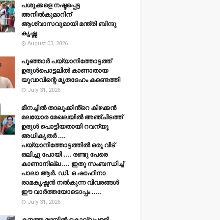
പശുക്കളെ നഷ്ടപ്പെട്ട
അനിൽകുമാറിന്
ആശ്വാസവുമായി മന്ത്രി ബിന്ദു
കൃഷ്ണ
August 03, 2026
പൂഞ്ഞാര്‍ പയ്യാനിത്തോട്ടത്ത്
ഉരുള്‍പൊട്ടലില്‍ കാണാതായ
യുവാവിന്റെ മൃതദേഹം കണ്ടെത്തി
July 31, 2026
മീനച്ചിൽ താലൂക്കിൻ്റെ കിഴക്കൻ
മലയോര മേഖലയിൽ അഞ്ചിടത്ത്
ഉരുൾ പൊട്ടിയതായി റവന്യൂ
അധികൃതർ ....
പയ്യാനിത്തോട്ടത്തിൽ ഒരു വീട്
ഒലിച്ചു പോയി .... രണ്ടു പേരെ
കാണാനില്ല .... ഇതു സംബന്ധിച്ച്
പാലാ ആർ. ഡി. ഒ ഷാഹിനാ
രാമകൃഷ്ണൻ നൽകുന്ന വിവരങ്ങൾ
ഈ വാർത്തയോടൊപ്പം .....
July 31, 2026
കനത്ത മഴയില്‍ കൊല്ലപ്പള്ളി