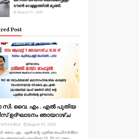
ടൗണ്‍ വെള്ളത്തില്‍ മുങ്ങി.
August 01, 2026
red Post
ാ സി. വൈ. എം . എൽ പുതിയ
സ് ഉദ്ഘാടനം ഞായറാഴ്ച
artha Editor
August 07, 2026
ി. വൈ. എം . എൽ ന്റെ പുതിയ ഓഫീസിൻ്റെ
നം ഞായറാഴ്ച രാവിലെ 10. 30 ന് പാലാ