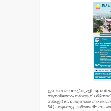
ഇന്നലെ വൈകിട്ട് കുമളി ആനവിലാസത
ആനവിലാസം സ്വദേശി ശ്രീനാഥിന് 2
സ്‌കൂട്ടർ മറിഞ്ഞുണ്ടായ അപകട
54 ) പരുക്കേറ്റു. കഴിഞ്ഞ ദിവസം രാത്