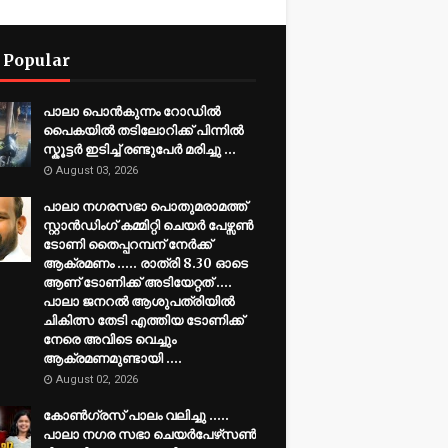
 Popular
പാലാ പൊൻകുന്നം റോഡിൽ
പൈകയിൽ തടിലോറിക്ക് പിന്നിൽ
സ്കൂട്ടർ ഇടിച്ച് രണ്ടുപേർ മരിച്ചു ...
August 03, 2026
പാലാ നഗരസഭാ പൊതുമരാമത്ത്
സ്റ്റാൻഡിംഗ് കമ്മിറ്റി ചെയർ പേഴ്സൺ
ടോണി തൈപ്പറമ്പന് നേർക്ക്
ആക്രമണം ..... രാത്രി 8.30 ഓടെ
ആണ് ടോണിക്ക് അടിയേറ്റത് ....
പാലാ ജനറൽ ആശുപത്രിയിൽ
ചികിത്സ തേടി എത്തിയ ടോണിക്ക്
നേരെ അവിടെ വെച്ചും
ആക്രമണമുണ്ടായി ....
August 02, 2026
കോൺഗ്രസ് പാലം വലിച്ചു .....
പാലാ നഗര സഭാ ചെയർപേഴ്‌സൺ