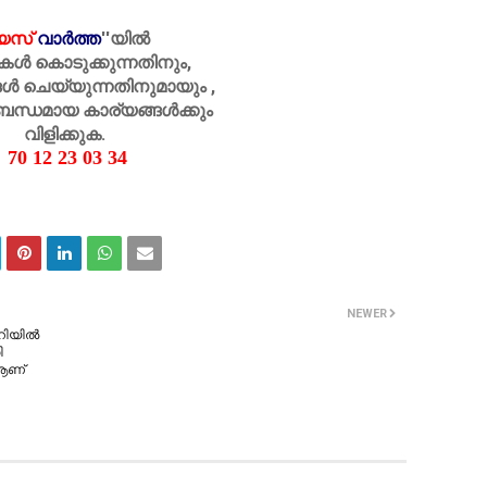
െസ്
വാർത്ത
''
യിൽ
കൾ കൊടുക്കുന്നതിനും,
ൾ ചെയ്യുന്നതിനുമായും ,
ബന്ധമായ കാര്യങ്ങൾക്കും
വിളിക്കുക.
70 12 23 03 34
NEWER
ലറിയിൽ
ി
 ആണ്