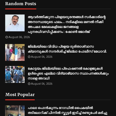
Random Posts
ആവർത്തിക്കുന്ന പ്രളയദുരന്തങ്ങൾ സർക്കാരിന്റെ
അനാസ്ഥയുടെ ഫലം... നദികളിലെ മണൽ നീക്കി
അപകട മേഖലകളിലെ ജനങ്ങളെ
പുനരധിവസിപ്പിക്കണം : ഷോൺ ജോർജ്
August 06, 2026
ജില്ലയിലെ വിവിധ പ്രളയ ദുരിതാശ്വാസ
ക്യാമ്പുകൾ സന്ദർശിച്ച് ജില്ലാ പോലീസ് മേധാവി.
August 06, 2026
കോട്ടയം ജില്ലയിലെ പ്രഫഷണൽ കോളജുകൾ
ഉൾപ്പെടെ എല്ലാ വിദ്യാഭ്യാസ സ്ഥാപനങ്ങൾക്കും
നാളെ അവധി
August 06, 2026
Most Popular
പാലാ പൊൻകുന്നം റോഡിൽ പൈകയിൽ
തടിലോറിക്ക് പിന്നിൽ സ്കൂട്ടർ ഇടിച്ച് രണ്ടുപേർ മരിച്ചു