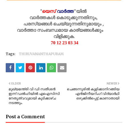
"
യെസ്
വാർത്ത
''
യിൽ
വാർത്തകൾ കൊടുക്കുന്നതിനും,
പരസ്യങ്ങൾ ചെയ്യുന്നതിനുമായും ,
വാർത്താ സംബന്ധമായ കാര്യങ്ങൾക്കും
വിളിക്കുക.
70 12 23 03 34
Tags:
THIRUVANANTHAPURAM
OLDER
NEWER
മുഖ്യമന്ത്രി വി ഡി സതീശൻ
ചെങ്ങന്നൂരിൽ കുളിക്കാനിറങ്ങിയ
ഇന്ന് ഡൽഹിയിൽ എഐസിസി
എൻജിനീയറിംഗ് വിദ്യാർഥി
നേതൃത്വവുമായി കൂടിക്കാഴ്ച
ഒഴുക്കിൽപ്പെട്ട് കാണാതായി
നടത്തും.
Post a Comment