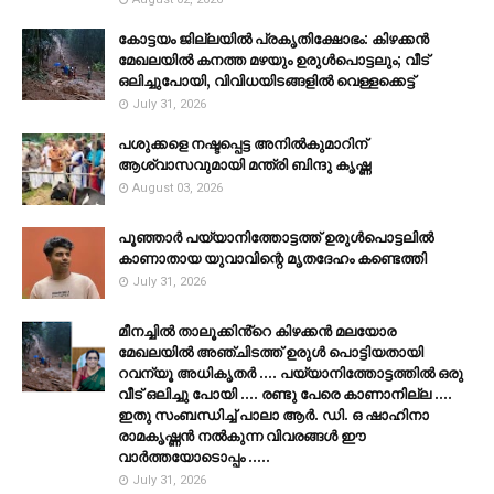
കോട്ടയം ജില്ലയില്‍ പ്രകൃതിക്ഷോഭം: കിഴക്കന്‍
മേഖലയില്‍ കനത്ത മഴയും ഉരുള്‍പൊട്ടലും; വീട്
ഒലിച്ചുപോയി, വിവിധയിടങ്ങളില്‍ വെള്ളക്കെട്ട്
July 31, 2026
പശുക്കളെ നഷ്ടപ്പെട്ട അനിൽകുമാറിന്
ആശ്വാസവുമായി മന്ത്രി ബിന്ദു കൃഷ്ണ
August 03, 2026
പൂഞ്ഞാര്‍ പയ്യാനിത്തോട്ടത്ത് ഉരുള്‍പൊട്ടലില്‍
കാണാതായ യുവാവിന്റെ മൃതദേഹം കണ്ടെത്തി
July 31, 2026
മീനച്ചിൽ താലൂക്കിൻ്റെ കിഴക്കൻ മലയോര
മേഖലയിൽ അഞ്ചിടത്ത് ഉരുൾ പൊട്ടിയതായി
റവന്യൂ അധികൃതർ .... പയ്യാനിത്തോട്ടത്തിൽ ഒരു
വീട് ഒലിച്ചു പോയി .... രണ്ടു പേരെ കാണാനില്ല ....
ഇതു സംബന്ധിച്ച് പാലാ ആർ. ഡി. ഒ ഷാഹിനാ
രാമകൃഷ്ണൻ നൽകുന്ന വിവരങ്ങൾ ഈ
വാർത്തയോടൊപ്പം .....
July 31, 2026