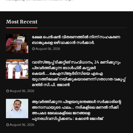
Most Recent
ക്ഷേമ പെൻഷൻ വിതരണത്തിൽ നിന്ന് സഹകരണ
ബാങ്കുകളെ ഒഴിവാക്കാൻ സർക്കാർ.
August 06, 2026
വാട്സ്ആപ്പ് ടിക്കറ്റിങ് സംവിധാനം, 24 മണിക്കൂറും
പ്രവർത്തിക്കുന്ന ടോൾഫ്രീ കസ്റ്റമർ
കെയർ....കെഎസ്ആർടിസിയെ എഐ
യുഗത്തിലേക്ക് നയിക്കുകയാണെന്ന് ഗതാഗത വകുപ്പ്
മന്ത്രി സി.പി. ജോൺ
August 06, 2026
ആവർത്തിക്കുന്ന പ്രളയദുരന്തങ്ങൾ സർക്കാരിന്റെ
അനാസ്ഥയുടെ ഫലം... നദികളിലെ മണൽ നീക്കി
അപകട മേഖലകളിലെ ജനങ്ങളെ
പുനരധിവസിപ്പിക്കണം : ഷോൺ ജോർജ്
August 06, 2026