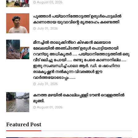
August 03, 2026
പൂഞ്ഞാര്‍ പയ്യാനിത്തോട്ടത്ത് ഉരുള്‍പൊട്ടലില്‍
കാണാതായ യുവാവിന്റെ മൃതദേഹം കണ്ടെത്തി
July 31, 2026
മീനച്ചിൽ താലൂക്കിൻ്റെ കിഴക്കൻ മലയോര
മേഖലയിൽ അഞ്ചിടത്ത് ഉരുൾ പൊട്ടിയതായി
റവന്യൂ അധികൃതർ .... പയ്യാനിത്തോട്ടത്തിൽ ഒരു
വീട് ഒലിച്ചു പോയി .... രണ്ടു പേരെ കാണാനില്ല ....
ഇതു സംബന്ധിച്ച് പാലാ ആർ. ഡി. ഒ ഷാഹിനാ
രാമകൃഷ്ണൻ നൽകുന്ന വിവരങ്ങൾ ഈ
വാർത്തയോടൊപ്പം .....
July 31, 2026
കനത്ത മഴയില്‍ കൊല്ലപ്പള്ളി ടൗണ്‍ വെള്ളത്തില്‍
മുങ്ങി.
August 01, 2026
Featured Post