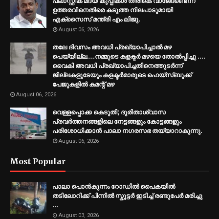
പ്ലാസ്റ്റിക് മദ്യ കുപ്പികൾ തിരികെ വാങ്ങേണ്ടെന്ന
ഉത്തരവിനെതിരെ കടുത്ത നിലപാടുമായി
എക്സൈസ് മന്ത്രി എം ലിജു.
August 06, 2026
തലേ ദിവസം അവധി പ്രഖ്യാപിച്ചാല്‍ മഴ
പെയ്യില്ല....നമ്മുടെ കളക്ടര്‍ മഴയെ തോല്‍പ്പിച്ചു ....
വൈകി അവധി പ്രഖ്യാപിച്ചതിനെത്തുടര്‍ന്ന്
ജില്ലകളുടേയും കളക്ടര്‍മാരുടെ ഫെയ്‌സ്ബുക്ക്
പേജുകളില്‍ കമന്റ് മഴ
August 06, 2026
വെള്ളപ്പൊക്ക കെടുതി; ദുരിതാശ്വാസ
പ്രവര്‍ത്തനങ്ങളിലെ നേട്ടങ്ങളും കോട്ടങ്ങളും
പരിശോധിക്കാന്‍ പാലാ നഗരസഭ തയ്യാറാകുന്നു.
August 06, 2026
Most Popular
പാലാ പൊൻകുന്നം റോഡിൽ പൈകയിൽ
തടിലോറിക്ക് പിന്നിൽ സ്കൂട്ടർ ഇടിച്ച് രണ്ടുപേർ മരിച്ചു
...
August 03, 2026