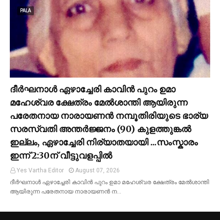
PALA
ദീർഘനാൾ ഏഴാച്ചേരി കാവിൻ പുറം ഉമാ
മഹേശ്വര ക്ഷേത്രം മേൽശാന്തി ആയിരുന്ന
പരേതനായ നാരായണൻ നമ്പൂതിരിയുടെ ഭാര്യ
സരസ്വതി അന്തർജ്ജനം (90) കുളത്തുങ്കൽ
ഇല്ലം, ഏഴാച്ചേരി നിര്യാതയായി ...സംസ്കാരം
ഇന്ന് 2:30ന് വീട്ടുവളപ്പിൽ
Yes Vartha Editor
August 07, 2026
ദീർഘനാൾ ഏഴാച്ചേരി കാവിൻ പുറം ഉമാ മഹേശ്വര ക്ഷേത്രം മേൽശാന്തി
ആയിരുന്ന പരേതനായ നാരായണൻ ന…