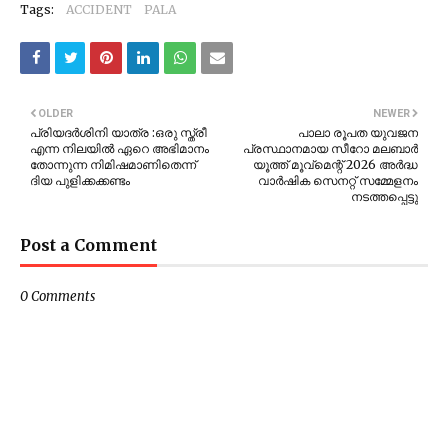
Tags:
ACCIDENT
PALA
OLDER
NEWER
പ്രിയദർശിനി യാത്ര :ഒരു സ്ത്രീ
പാലാ രൂപത യുവജന
എന്ന നിലയിൽ ഏറെ അഭിമാനം
പ്രസ്ഥാനമായ സീറോ മലബാർ
തോന്നുന്ന നിമിഷമാണിതെന്ന്
യൂത്ത് മൂവ്മെന്റ് 2026 അർദ്ധ
ദിയ പുളിക്കക്കണ്ടം
വാർഷിക സെനറ്റ് സമ്മേളനം
നടത്തപ്പെട്ടു
Post a Comment
0 Comments