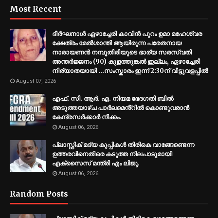
Most Recent
ദീർഘനാൾ ഏഴാച്ചേരി കാവിൻ പുറം ഉമാ മഹേശ്വര
ക്ഷേത്രം മേൽശാന്തി ആയിരുന്ന പരേതനായ
നാരായണൻ നമ്പൂതിരിയുടെ ഭാര്യ സരസ്വതി
അന്തർജ്ജനം (90) കുളത്തുങ്കൽ ഇല്ലം, ഏഴാച്ചേരി
നിര്യാതയായി ...സംസ്കാരം ഇന്ന് 2:30ന് വീട്ടുവളപ്പിൽ
August 07, 2026
എഫ്. സി. ആർ. എ. നിയമ ഭേദഗതി ബിൽ
അടുത്തയാഴ്ച പാർലമെൻ്റിൽ കൊണ്ടുവരാൻ
കേന്ദ്രസർക്കാർ നീക്കം.
August 06, 2026
പ്ലാസ്റ്റിക് മദ്യ കുപ്പികൾ തിരികെ വാങ്ങേണ്ടെന്ന
ഉത്തരവിനെതിരെ കടുത്ത നിലപാടുമായി
എക്സൈസ് മന്ത്രി എം ലിജു.
August 06, 2026
Random Posts