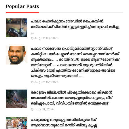
Popular Posts
പാലാ പൊൻകുന്നം റോഡിൽ പൈകയിൽ
തടിലോറിക്ക് പിന്നിൽ സ്കൂട്ടർ ഇടിച്ച് രണ്ടുപേർ മരിച്ചു
...
August 03, 2026
പാലാ നഗരസഭാ പൊതുമരാമത്ത് സ്റ്റാൻഡിംഗ്
കമ്മിറ്റി ചെയർ പേഴ്സൺ ടോണി തൈപ്പറമ്പന് നേർക്ക്
ആക്രമണം ..... രാത്രി 8.30 ഓടെ ആണ് ടോണിക്ക്
അടിയേറ്റത് .... പാലാ ജനറൽ ആശുപത്രിയിൽ
ചികിത്സ തേടി എത്തിയ ടോണിക്ക് നേരെ അവിടെ
വെച്ചും ആക്രമണമുണ്ടായി ....
August 02, 2026
കോട്ടയം ജില്ലയില്‍ പ്രകൃതിക്ഷോഭം: കിഴക്കന്‍
മേഖലയില്‍ കനത്ത മഴയും ഉരുള്‍പൊട്ടലും; വീട്
ഒലിച്ചുപോയി, വിവിധയിടങ്ങളില്‍ വെള്ളക്കെട്ട്
July 31, 2026
പശുക്കളെ നഷ്ടപ്പെട്ട അനിൽകുമാറിന്
ആശ്വാസവുമായി മന്ത്രി ബിന്ദു കൃഷ്ണ