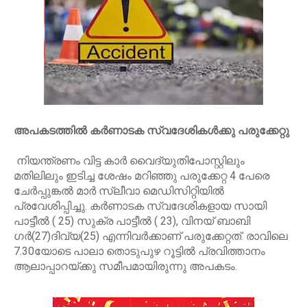
അപകടത്തിൽ കർണാടക സ്വദേശികൾക്കു പരുക്കേറ്റു
നിയന്ത്രണം വിട്ട കാർ വൈദ്യുതിപോസ്റ്റിലും
മതിലിലും ഇടിച്ച ശേഷം മറിഞ്ഞു പരുക്കേറ്റ 4 പേരെ
ചേർപ്പുങ്കൽ മാർ സ്ലീവാ മെഡിസിറ്റിയിൽ
പ്രവേശിപ്പിച്ചു. കർണാടക സ്വദേശികളായ സായി
പാട്ടീൽ ( 25) സുക്ര പാട്ടീൽ ( 23), വിനയ് ബാബി​
ഗർ(27)ദിവ്യ(25) എന്നിവർക്കാണ് പരുക്കേറ്റത്. രാവിലെ
7.30യോടെ പാലാ തൊടുപുഴ റൂട്ടിൽ പ്രവിത്താനം
ആലാപ്പാറയ്ക്കു സമീപമായിരുന്നു അപകടം.