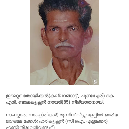
ഇടമറ്റ൦ തോയിക്കൽ(കല്ലറങ്ങാട്ട് , ചൂണ്ടച്ചേരി) കെ.
എൻ. ബാലകൃഷ്ണൻ നായർ(85) നിര്യാതനായി.
സംസ്കാരം നാളെ(തിങ്കൾ) മൂന്നിന് വീട്ടുവളപ്പിൽ. ഭാര്യ
ജഗദമ്മ. മക്കൾഃ ഹരികൃഷ്ണൻ (സി.ഐ., എളമക്കര),
ഹണി(തിരുവൻവണ്ടൂർ)