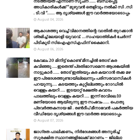
നടത്തിയത് എന്നാണ് സൂചന ..... ബന്ധപ്പെട്ട
അധികാരികൾക്ക് "മുഴുവൻ തെളിവും നൽകി സി .സി
. ടി.വി "...... ആ ദൃശ്യങ്ങൾ ഈ വാർത്തയോടൊപ്പം
August 04, 2026
ആകാശത്തു വെച്ച് വിമാനത്തിന്റെ വാതില്‍ തുറക്കാന്‍
ശ്രമിച്ച് മലയാളി യുവാവ്. ...സഹയാത്രികര്‍ ചേര്‍ന്ന്
പിടികൂടി സിഐഎസ്എഫിന് കൈമാറി.
August 06, 2026
കേവലം 20 മിനിട്ട് കൊണ്ട് മീനച്ചിൽ തോട് കര
കവിഞ്ഞു ....ഇതെന്ത് പ്രതിഭാസമെന്ന ആശങ്കയിൽ
നാട്ടുകാർ ..... തോട് ഇത്രയും കര കയറാൻ തക്ക മഴ
ഈ പ്രദേശത്തുണ്ടായില്ലെന്നും പരിസരവാസികൾ
പറയുന്നു.... കടയത്തും കുറ്റില്ലത്തും റോഡിൽ
വെള്ളം കയറി .... ഇടയാറ്റ് ക്ഷേത്ര കവാടം
പാലത്തിലും വെള്ളം കയറി .... ഇന്ന് രാവിലെ 10
മണിയോടെ ആയിരുന്നു ഈ സംഭവം ..... പൊതു
പ്രവർത്തകനായ ജി . രൺദീപ് മീനാഭവൻ പകർത്തിയ
വീഡിയോ ദൃശ്യങ്ങൾ ഈ വാർത്ത യോടൊപ്പം
August 07, 2026
ജാഗ്രത പാലിക്കണം, നിര്‍ദേശങ്ങള്‍ അനുരിച്ച്
സുരക്ഷിത സ്ഥാനങ്ങളിലേക്ക് മാറണം – ജില്ലാ