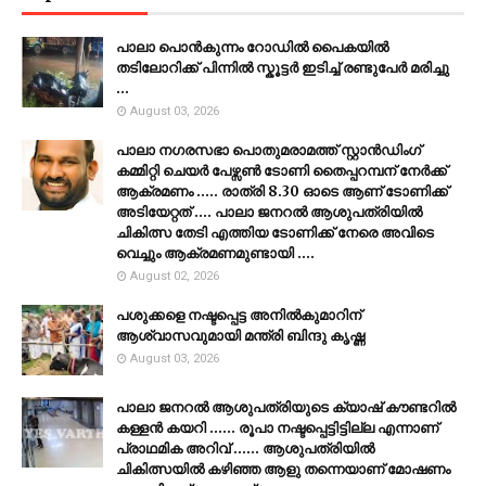
പാലാ പൊൻകുന്നം റോഡിൽ പൈകയിൽ
തടിലോറിക്ക് പിന്നിൽ സ്കൂട്ടർ ഇടിച്ച് രണ്ടുപേർ മരിച്ചു
...
August 03, 2026
പാലാ നഗരസഭാ പൊതുമരാമത്ത് സ്റ്റാൻഡിംഗ്
കമ്മിറ്റി ചെയർ പേഴ്സൺ ടോണി തൈപ്പറമ്പന് നേർക്ക്
ആക്രമണം ..... രാത്രി 8.30 ഓടെ ആണ് ടോണിക്ക്
അടിയേറ്റത് .... പാലാ ജനറൽ ആശുപത്രിയിൽ
ചികിത്സ തേടി എത്തിയ ടോണിക്ക് നേരെ അവിടെ
വെച്ചും ആക്രമണമുണ്ടായി ....
August 02, 2026
പശുക്കളെ നഷ്ടപ്പെട്ട അനിൽകുമാറിന്
ആശ്വാസവുമായി മന്ത്രി ബിന്ദു കൃഷ്ണ
August 03, 2026
പാലാ ജനറൽ ആശുപത്രിയുടെ ക്യാഷ് കൗണ്ടറിൽ
കള്ളൻ കയറി ...... രൂപാ നഷ്ടപ്പെട്ടിട്ടില്ല എന്നാണ്
പ്രാഥമിക അറിവ് ...... ആശുപത്രിയിൽ
ചികിത്സയിൽ കഴിഞ്ഞ ആളു തന്നെയാണ് മോഷണം