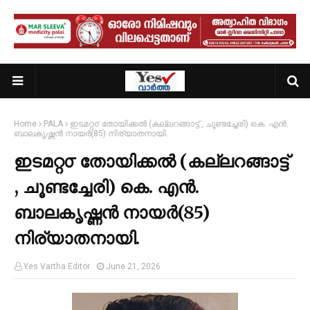
Home
PALA
ഇടമറ്റ൦ തോയിക്കൽ (കല്ലറങ്ങാട്ട് , ചൂണ്ടച്ചേരി) കെ. എൻ.
ബാലകൃഷ്ണൻ നായർ(85) നിര്യാതനായി.
ഇടമറ്റ൦ തോയിക്കൽ (കല്ലറങ്ങാട്ട്
, ചൂണ്ടച്ചേരി) കെ. എൻ.
ബാലകൃഷ്ണൻ നായർ(85)
നിര്യാതനായി.
Yes Vartha Editor
June 21, 2026