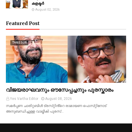
കളക്ടർ
August 02, 2026
Featured Post
THRISSUR
വിജയരാഘവനും ഔസേപ്പച്ചനും പുരസ്കാരം
Yes Vartha Editor
August 08, 2026
സമർപ്പണ ചാരിറ്റബിൾ ട്രസ്‌റ്റിൻ്റെ രാമായണ ഫെസ്‌റ്റിനോട്
അനുബന്ധിച്ചുള്ള വാല്മീകി പുരസ്…