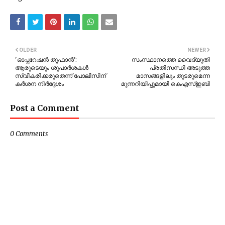
OLDER
NEWER
'ഓപ്പറേഷൻ തൂഫാൻ':
സംസ്ഥാനത്തെ വൈദ്യുതി
ആരുടെയും ശുപാർശകൾ
പ്രതിസന്ധി അടുത്ത
സ്വീകരിക്കരുതെന്ന് പോലീസിന്
മാസങ്ങളിലും തുടരുമെന്ന
കർശന നിർദ്ദേശം
മുന്നറിയിപ്പുമായി കെഎസ്‌ഇബി
Post a Comment
0 Comments