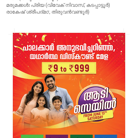
മരുമക്കൾഃ പ്രിയ (വിവേക് നിവാസ്, കടപ്പാട്ടൂർ)
രാകേഷ് ശ്രീപദ്മ൦, തിരുവൻവണ്ടൂർ)