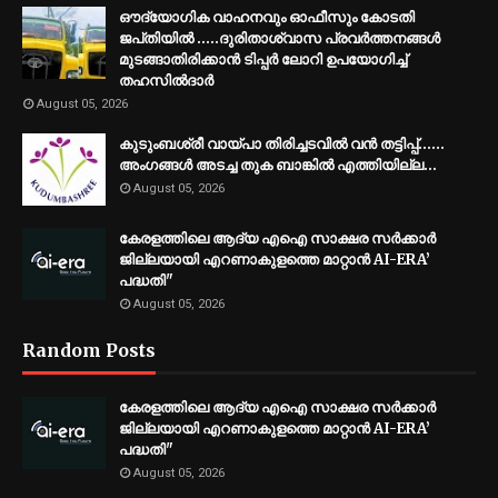
ഔദ്യോഗിക വാഹനവും ഓഫീസും കോടതി
ജപ്‌തിയിൽ .....ദുരിതാശ്വാസ പ്രവർത്തനങ്ങൾ
മുടങ്ങാതിരിക്കാൻ ടിപ്പർ ലോറി ഉപയോഗിച്ച്
തഹസിൽദാർ
August 05, 2026
കുടുംബശ്രീ വായ്പാ തിരിച്ചടവിൽ വൻ തട്ടിപ്പ്......
അംഗങ്ങൾ അടച്ച തുക ബാങ്കിൽ എത്തിയില്ല…
August 05, 2026
കേരളത്തിലെ ആദ്യ എഐ സാക്ഷര സർക്കാർ
ജില്ലയായി എറണാകുളത്തെ മാറ്റാൻ AI-ERA’
പദ്ധതി"
August 05, 2026
Random Posts
കേരളത്തിലെ ആദ്യ എഐ സാക്ഷര സർക്കാർ
ജില്ലയായി എറണാകുളത്തെ മാറ്റാൻ AI-ERA’
പദ്ധതി"
August 05, 2026