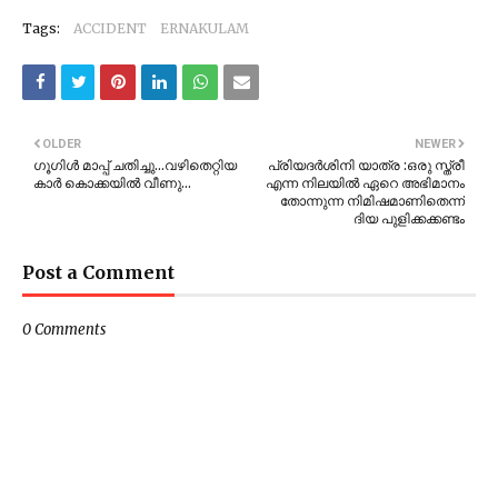
Tags:
ACCIDENT
ERNAKULAM
OLDER
NEWER
ഗൂഗിൾ മാപ്പ് ചതിച്ചു…വഴിതെറ്റിയ
പ്രിയദർശിനി യാത്ര :ഒരു സ്ത്രീ
കാർ കൊക്കയിൽ വീണു…
എന്ന നിലയിൽ ഏറെ അഭിമാനം
തോന്നുന്ന നിമിഷമാണിതെന്ന്
ദിയ പുളിക്കക്കണ്ടം
Post a Comment
0 Comments