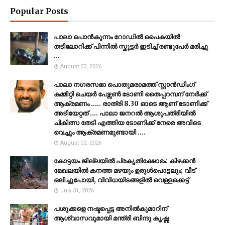
Popular Posts
പാലാ പൊൻകുന്നം റോഡിൽ പൈകയിൽ
തടിലോറിക്ക് പിന്നിൽ സ്കൂട്ടർ ഇടിച്ച് രണ്ടുപേർ മരിച്ചു
...
August 03, 2026
പാലാ നഗരസഭാ പൊതുമരാമത്ത് സ്റ്റാൻഡിംഗ്
കമ്മിറ്റി ചെയർ പേഴ്സൺ ടോണി തൈപ്പറമ്പന് നേർക്ക്
ആക്രമണം ..... രാത്രി 8.30 ഓടെ ആണ് ടോണിക്ക്
അടിയേറ്റത് .... പാലാ ജനറൽ ആശുപത്രിയിൽ
ചികിത്സ തേടി എത്തിയ ടോണിക്ക് നേരെ അവിടെ
വെച്ചും ആക്രമണമുണ്ടായി ....
August 02, 2026
കോട്ടയം ജില്ലയില്‍ പ്രകൃതിക്ഷോഭം: കിഴക്കന്‍
മേഖലയില്‍ കനത്ത മഴയും ഉരുള്‍പൊട്ടലും; വീട്
ഒലിച്ചുപോയി, വിവിധയിടങ്ങളില്‍ വെള്ളക്കെട്ട്
July 31, 2026
പശുക്കളെ നഷ്ടപ്പെട്ട അനിൽകുമാറിന്
ആശ്വാസവുമായി മന്ത്രി ബിന്ദു കൃഷ്ണ