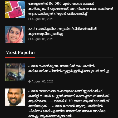
കേരളത്തിൽ 86,000 മുൻഗണനാ റേഷൻ
കാർഡുകാർ പുറത്തേക്ക്; അനർഹരെ കണ്ടെത്തിയത്
ആദായനികുതി റിട്ടേൺ പരിശോധിച്ച്
August 05, 2026
പനി ബാധിച്ചതിനെ തുടര്‍ന്ന് വിദ്യാര്‍ത്ഥിനി
കുഴഞ്ഞുവീണു മരിച്ചു
August 05, 2026
Most Popular
പാലാ പൊൻകുന്നം റോഡിൽ പൈകയിൽ
തടിലോറിക്ക് പിന്നിൽ സ്കൂട്ടർ ഇടിച്ച് രണ്ടുപേർ മരിച്ചു
...
August 03, 2026
പാലാ നഗരസഭാ പൊതുമരാമത്ത് സ്റ്റാൻഡിംഗ്
കമ്മിറ്റി ചെയർ പേഴ്സൺ ടോണി തൈപ്പറമ്പന് നേർക്ക്
ആക്രമണം ..... രാത്രി 8.30 ഓടെ ആണ് ടോണിക്ക്
അടിയേറ്റത് .... പാലാ ജനറൽ ആശുപത്രിയിൽ
ചികിത്സ തേടി എത്തിയ ടോണിക്ക് നേരെ അവിടെ
വെച്ചും ആക്രമണമുണ്ടായി ....