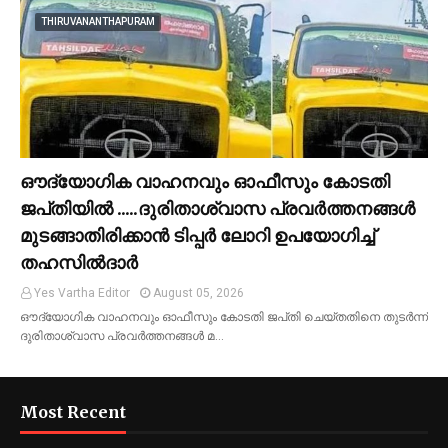
THIRUVANANTHAPURAM
ഔദ്യോഗിക വാഹനവും ഓഫീസും കോടതി
ജപ്‌തിയിൽ .....ദുരിതാശ്വാസ പ്രവർത്തനങ്ങൾ
മുടങ്ങാതിരിക്കാൻ ടിപ്പർ ലോറി ഉപയോഗിച്ച്
തഹസിൽദാർ
Yes Vartha Editor
August 05, 2026
ഔദ്യോഗിക വാഹനവും ഓഫീസും കോടതി ജപ്‌തി ചെയ്ത‌തിനെ തുടർന്ന്
ദുരിതാശ്വാസ പ്രവർത്തനങ്ങൾ മ…
Most Recent