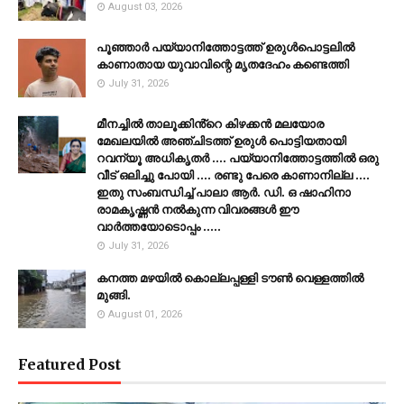
August 03, 2026
പൂഞ്ഞാര്‍ പയ്യാനിത്തോട്ടത്ത് ഉരുള്‍പൊട്ടലില്‍
കാണാതായ യുവാവിന്റെ മൃതദേഹം കണ്ടെത്തി
July 31, 2026
മീനച്ചിൽ താലൂക്കിൻ്റെ കിഴക്കൻ മലയോര
മേഖലയിൽ അഞ്ചിടത്ത് ഉരുൾ പൊട്ടിയതായി
റവന്യൂ അധികൃതർ .... പയ്യാനിത്തോട്ടത്തിൽ ഒരു
വീട് ഒലിച്ചു പോയി .... രണ്ടു പേരെ കാണാനില്ല ....
ഇതു സംബന്ധിച്ച് പാലാ ആർ. ഡി. ഒ ഷാഹിനാ
രാമകൃഷ്ണൻ നൽകുന്ന വിവരങ്ങൾ ഈ
വാർത്തയോടൊപ്പം .....
July 31, 2026
കനത്ത മഴയില്‍ കൊല്ലപ്പള്ളി ടൗണ്‍ വെള്ളത്തില്‍
മുങ്ങി.
August 01, 2026
Featured Post