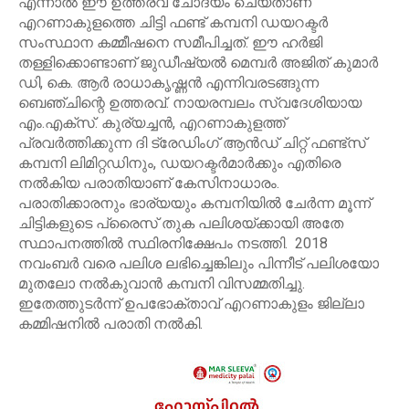
എന്നാൽ ഈ ഉത്തരവ് ചോദ്യം ചെയ്താണ്
എറണാകുളത്തെ ചിട്ടി ഫണ്ട് കമ്പനി ഡയറക്ടർ
സംസ്ഥാന കമ്മീഷനെ സമീപിച്ചത്. ഈ ഹർജി
തള്ളിക്കൊണ്ടാണ് ജുഡീഷ്യൽ മെമ്പർ അജിത് കുമാർ
ഡി, കെ. ആർ രാധാകൃഷ്ണൻ എന്നിവരടങ്ങുന്ന
ബെഞ്ചിന്റെ ഉത്തരവ്. നായരമ്പലം സ്വദേശിയായ
എം.എക്സ്. കുര്യച്ചൻ, എറണാകുളത്ത്
പ്രവർത്തിക്കുന്ന ദി ട്രേഡിംഗ് ആൻഡ് ചിറ്റ് ഫണ്ട്സ്
കമ്പനി ലിമിറ്റഡിനും, ഡയറക്ടർമാർക്കും എതിരെ
നൽകിയ പരാതിയാണ് കേസിനാധാരം.
പരാതിക്കാരനും ഭാര്യയും കമ്പനിയിൽ ചേർന്ന മൂന്ന്
ചിട്ടികളുടെ പ്രൈസ് തുക പലിശയ്ക്കായി അതേ
സ്ഥാപനത്തിൽ സ്ഥിരനിക്ഷേപം നടത്തി. 2018
നവംബർ വരെ പലിശ ലഭിച്ചെങ്കിലും പിന്നീട് പലിശയോ
മുതലോ നൽകുവാൻ കമ്പനി വിസമ്മതിച്ചു.
ഇതേത്തുടർന്ന് ഉപഭോക്താവ് എറണാകുളം ജില്ലാ
കമ്മിഷനിൽ പരാതി നൽകി.