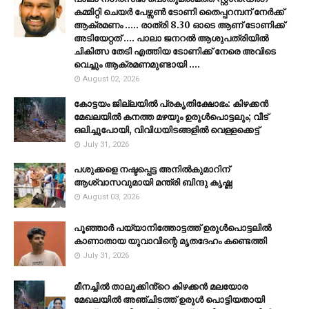
കമ്മിറ്റി ചെയർ പേഴ്സൺ ടോണി തൈപ്പറമ്പന് നേർക്ക്
ആക്രമണം ..... രാത്രി 8.30 ഓടെ ആണ് ടോണിക്ക്
അടിയേറ്റത് .... പാലാ ജനറൽ ആശുപത്രിയിൽ
ചികിത്സ തേടി എത്തിയ ടോണിക്ക് നേരെ അവിടെ
വെച്ചും ആക്രമണമുണ്ടായി ....
August 02, 2026
കോട്ടയം ജില്ലയില്‍ പ്രകൃതിക്ഷോഭം: കിഴക്കന്‍
മേഖലയില്‍ കനത്ത മഴയും ഉരുള്‍പൊട്ടലും; വീട്
ഒലിച്ചുപോയി, വിവിധയിടങ്ങളില്‍ വെള്ളക്കെട്ട്
July 31, 2026
പശുക്കളെ നഷ്ടപ്പെട്ട അനിൽകുമാറിന്
ആശ്വാസവുമായി മന്ത്രി ബിന്ദു കൃഷ്ണ
August 03, 2026
പൂഞ്ഞാര്‍ പയ്യാനിത്തോട്ടത്ത് ഉരുള്‍പൊട്ടലില്‍
കാണാതായ യുവാവിന്റെ മൃതദേഹം കണ്ടെത്തി
July 31, 2026
മീനച്ചിൽ താലൂക്കിൻ്റെ കിഴക്കൻ മലയോര
മേഖലയിൽ അഞ്ചിടത്ത് ഉരുൾ പൊട്ടിയതായി