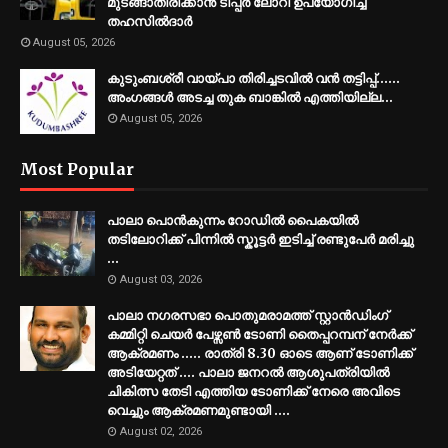
മുടങ്ങാതിരിക്കാൻ ടിപ്പർ ലോറി ഉപയോഗിച്ച്
തഹസിൽദാർ
August 05, 2026
കുടുംബശ്രീ വായ്പാ തിരിച്ചടവിൽ വൻ തട്ടിപ്പ്......
അംഗങ്ങൾ അടച്ച തുക ബാങ്കിൽ എത്തിയില്ല…
August 05, 2026
Most Popular
പാലാ പൊൻകുന്നം റോഡിൽ പൈകയിൽ
തടിലോറിക്ക് പിന്നിൽ സ്കൂട്ടർ ഇടിച്ച് രണ്ടുപേർ മരിച്ചു
...
August 03, 2026
പാലാ നഗരസഭാ പൊതുമരാമത്ത് സ്റ്റാൻഡിംഗ്
കമ്മിറ്റി ചെയർ പേഴ്സൺ ടോണി തൈപ്പറമ്പന് നേർക്ക്
ആക്രമണം ..... രാത്രി 8.30 ഓടെ ആണ് ടോണിക്ക്
അടിയേറ്റത് .... പാലാ ജനറൽ ആശുപത്രിയിൽ
ചികിത്സ തേടി എത്തിയ ടോണിക്ക് നേരെ അവിടെ
വെച്ചും ആക്രമണമുണ്ടായി ....
August 02, 2026