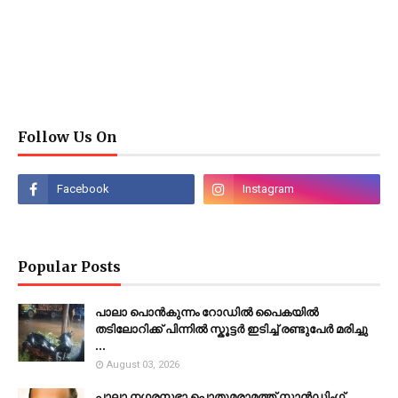
Follow Us On
Popular Posts
പാലാ പൊൻകുന്നം റോഡിൽ പൈകയിൽ
തടിലോറിക്ക് പിന്നിൽ സ്കൂട്ടർ ഇടിച്ച് രണ്ടുപേർ മരിച്ചു
...
August 03, 2026
പാലാ നഗരസഭാ പൊതുമരാമത്ത് സ്റ്റാൻഡിംഗ്