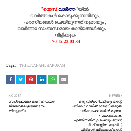
"
യെസ്
വാർത്ത
''
യിൽ
വാർത്തകൾ കൊടുക്കുന്നതിനും,
പരസ്യങ്ങൾ ചെയ്യുന്നതിനുമായും ,
വാർത്താ സംബന്ധമായ കാര്യങ്ങൾക്കും
വിളിക്കുക.
70 12 23 03 34
Tags:
THIRUVANANTHAPURAM
OLDER
NEWER
സപ്ലൈകോ ഓണംഫെയർ
' ഒരു വിദ്യാര്‍ത്ഥിയും തന്റെ
ജില്ലാതല ഉദ്ഘാടനം
പരീക്ഷാ റാങ്കില്‍ ശ്രദ്ധിക്കരുത്,
തിങ്കളാഴ്ച.
പരീക്ഷാഫലത്തില്‍ മൂന്നാം
സ്ഥാനത്തേക്ക്
എത്തിയതിനുശേഷവും ഞാന്‍
ചീഫ് ജസ്റ്റിസ് ആയി...',
വിദ്യാര്‍ത്ഥികളോട് തന്റെ