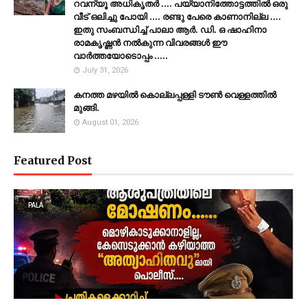
റവന്യൂ അധികൃതർ .... പയ്യാനിത്തോട്ടത്തിൽ ഒരു
വീട് ഒലിച്ചു പോയി .... രണ്ടു പേരെ കാണാനില്ല ....
ഇതു സംബന്ധിച്ച് പാലാ ആർ. ഡി. ഒ ഷാഹിനാ
രാമകൃഷ്ണൻ നൽകുന്ന വിവരങ്ങൾ ഈ
വാർത്തയോടൊപ്പം .....
July 31, 2026
കനത്ത മഴയില്‍ കൊല്ലപ്പള്ളി ടൗണ്‍ വെള്ളത്തില്‍
മുങ്ങി.
August 01, 2026
Featured Post
PALA