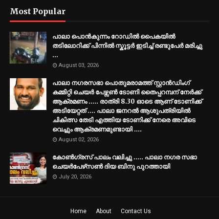
Most Popular
പാലാ പൊൻകുന്നം റോഡിൽ പൈകയിൽ
തടിലോറിക്ക് പിന്നിൽ സ്കൂട്ടർ ഇടിച്ച് രണ്ടുപേർ മരിച്ചു
...
August 03, 2026
പാലാ നഗരസഭാ പൊതുമരാമത്ത് സ്റ്റാൻഡിംഗ്
കമ്മിറ്റി ചെയർ പേഴ്സൺ ടോണി തൈപ്പറമ്പന് നേർക്ക്
ആക്രമണം ..... രാത്രി 8.30 ഓടെ ആണ് ടോണിക്ക്
അടിയേറ്റത് .... പാലാ ജനറൽ ആശുപത്രിയിൽ
ചികിത്സ തേടി എത്തിയ ടോണിക്ക് നേരെ അവിടെ
വെച്ചും ആക്രമണമുണ്ടായി ....
August 02, 2026
കോൺഗ്രസ് പാലം വലിച്ചു ..... പാലാ നഗര സഭാ
ചെയർപേഴ്‌സൺ ദിയ ബിനു പുറത്തായി
July 20, 2026
Home
About
Contact Us