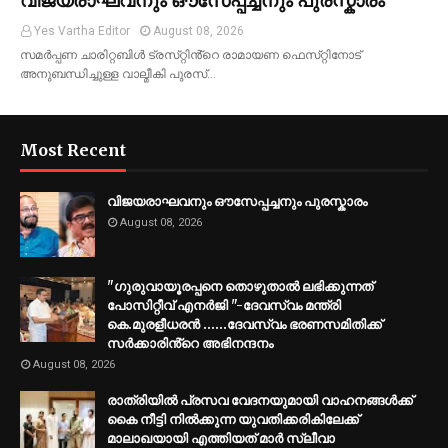
വിജയരാഘവനും ഔസേപ്പച്ചനും പുരസ്കാരം
Yes Vartha Editor
August 08, 2026
സമർപ്പണ ചാരിറ്റബിൾ ട്രസ്‌റ്റിൻ്റെ രാമായണ ഫെസ്‌റ്റിനോട്
അനുബന്ധിച്ചുള്ള വാല്മീകി പുരസ്…
Most Recent
വിജയരാഘവനും ഔസേപ്പച്ചനും പുരസ്കാരം
August 08, 2026
"ഗുരുവായൂരപ്പനെ തൊഴുതാൽ ലഭിക്കുന്നത്
പോസിറ്റീവ് എനർജി "-ദേവസ്വം മന്ത്രി
കെ.മുരളീധരൻ ......ദേവസ്വം ഭരണസമിതിക്ക്
സർക്കാരിൻ്റെ അഭിനന്ദനം
August 08, 2026
രാത്രിയിൽ പ്രസവ വേദനയുമായി വാഹനങ്ങൾക്ക്
കൈ നീട്ടി നിൽക്കുന്ന യുവതിക്കരികിലേക്ക്
മാലാഖയായി എത്തിയത് മാർ സ്ലീവാ