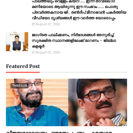
പാലത്തിലും വെള്ളം കയറി .... ഇന്ന് രാവിലെ 10
മണിയോടെ ആയിരുന്നു ഈ സംഭവം ..... പൊതു
പ്രവർത്തകനായ ജി . രൺദീപ് മീനാഭവൻ പകർത്തിയ
വീഡിയോ ദൃശ്യങ്ങൾ ഈ വാർത്ത യോടൊപ്പം
August 07, 2026
ജാഗ്രത പാലിക്കണം, നിര്‍ദേശങ്ങള്‍ അനുരിച്ച്
സുരക്ഷിത സ്ഥാനങ്ങളിലേക്ക് മാറണം – ജില്ലാ
കളക്ടർ
August 02, 2026
Featured Post
THRISSUR