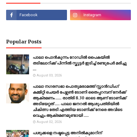
Popular Posts
പാലാ പൊൻകുന്നം റോഡിൽ പൈകയിൽ
തടിലോറിക്ക് പിന്നിൽ സ്കൂട്ടർ ഇടിച്ച് രണ്ടുപേർ മരിച്ചു
...
August 03, 2026
പാലാ നഗരസഭാ പൊതുമരാമത്ത് സ്റ്റാൻഡിംഗ്
കമ്മിറ്റി ചെയർ പേഴ്സൺ ടോണി തൈപ്പറമ്പന് നേർക്ക്
ആക്രമണം ..... രാത്രി 8.30 ഓടെ ആണ് ടോണിക്ക്
അടിയേറ്റത് .... പാലാ ജനറൽ ആശുപത്രിയിൽ
ചികിത്സ തേടി എത്തിയ ടോണിക്ക് നേരെ അവിടെ
വെച്ചും ആക്രമണമുണ്ടായി ....
August 02, 2026
പശുക്കളെ നഷ്ടപ്പെട്ട അനിൽകുമാറിന്