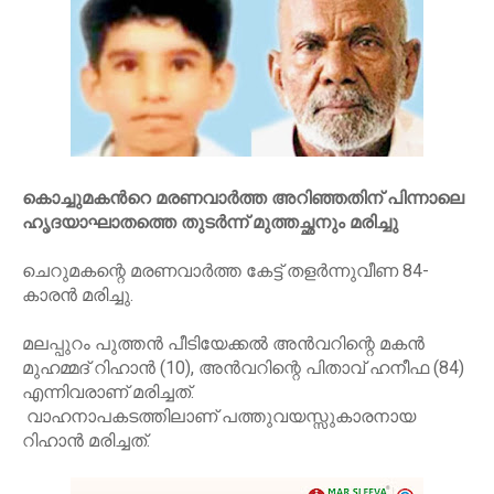
കൊ​ച്ചു​മ​ക​ന്‍റെ മ​ര​ണ​വാ​ർ​ത്ത അ​റി​ഞ്ഞ​തി​ന് പി​ന്നാ​ലെ
ഹൃ​ദ​യാ​ഘാ​ത​ത്തെ തു​ട​ർ​ന്ന് മു​ത്ത​ച്ഛ​നും മ​രി​ച്ചു
ചെറുമകന്റെ മരണവാർത്ത കേട്ട് തളർന്നുവീണ 84-
കാരൻ മരിച്ചു.
മലപ്പുറം പുത്തൻ പീടിയേക്കൽ അൻവറിന്റെ മകൻ
മുഹമ്മദ് റിഹാൻ (10), അൻവറിന്റെ പിതാവ് ഹനീഫ (84)
എന്നിവരാണ് മരിച്ചത്.
വാഹനാപകടത്തിലാണ് പത്തുവയസ്സുകാരനായ
റിഹാൻ മരിച്ചത്.