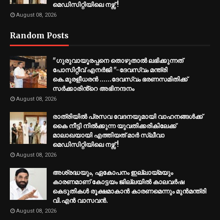
മെഡിസിറ്റിയിലെ നഴ്സ് !
August 08, 2026
Random Posts
"ഗുരുവായൂരപ്പനെ തൊഴുതാൽ ലഭിക്കുന്നത്
പോസിറ്റീവ് എനർജി "-ദേവസ്വം മന്ത്രി
കെ.മുരളീധരൻ ......ദേവസ്വം ഭരണസമിതിക്ക്
സർക്കാരിൻ്റെ അഭിനന്ദനം
August 08, 2026
രാത്രിയിൽ പ്രസവ വേദനയുമായി വാഹനങ്ങൾക്ക്
കൈ നീട്ടി നിൽക്കുന്ന യുവതിക്കരികിലേക്ക്
മാലാഖയായി എത്തിയത് മാർ സ്ലീവാ
മെഡിസിറ്റിയിലെ നഴ്സ് !
August 08, 2026
അശ്രദ്ധയും, ഏകോപനം ഇല്ലായ്മയും
കാരണമാണ് കോട്ടയം ജില്ലയിൽ കാലവർഷ
കെടുതികൾ രൂക്ഷമാകാൻ കാരണമെന്നും മുൻമന്ത്രി
വി.എൻ വാസവൻ.
August 08, 2026