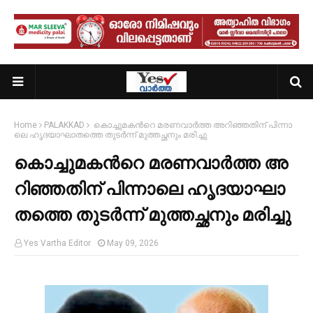
Home
PALAKKAD
കൊ​ച്ചു​മ​ക​ന്‍റെ മ​ര​ണ​വാ​ർ​ത്ത അ​റി​ഞ്ഞ​തി​ന് പി​ന്നാ​
ലെ ഹൃ​ദ​യാ​ഘാ​ത​ത്തെ തു​ട​ർ​ന്ന് മു​ത്ത​ച്ഛ​നും മ​രി​ച്ചു
കൊ​ച്ചു​മ​ക​ന്‍റെ മ​ര​ണ​വാ​ർ​ത്ത അ​
റി​ഞ്ഞ​തി​ന് പി​ന്നാ​ലെ ഹൃ​ദ​യാ​ഘാ​
ത​ത്തെ തു​ട​ർ​ന്ന് മു​ത്ത​ച്ഛ​നും മ​രി​ച്ചു
Yes Vartha Editor
May 09, 2026