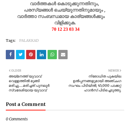
വാർത്തകൾ കൊടുക്കുന്നതിനും,
പരസ്യങ്ങൾ ചെയ്യുന്നതിനുമായും ,
വാർത്താ സംബന്ധമായ കാര്യങ്ങൾക്കും
വിളിക്കുക.
70 12 23 03 34
Tags:
PALAKKAD
OLDER
NEWER
അയ്മനത്ത് യുവാവ്
നിരോധിത പുകയില
വെള്ളത്തിൽ മുങ്ങി
ഉൽപ്പന്നങ്ങളുമായി അഞ്ചംഗ
മരിച്ചു.....മരിച്ചത് പുനലൂർ
സംഘം പിടിയിൽ; 45,000 പാക്കറ്റ്
സ്വദേശിയായ യുവാവ്
ഹാൻസ് പിടിച്ചെടുത്തു.
Post a Comment
0 Comments