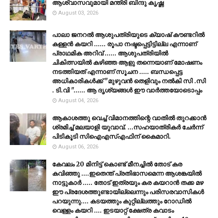
ആശ്വാസവുമായി മന്ത്രി ബിന്ദു കൃഷ്ണ
August 03, 2026
പാലാ ജനറൽ ആശുപത്രിയുടെ ക്യാഷ് കൗണ്ടറിൽ
കള്ളൻ കയറി ...... രൂപാ നഷ്ടപ്പെട്ടിട്ടില്ല എന്നാണ്
പ്രാഥമിക അറിവ് ...... ആശുപത്രിയിൽ
ചികിത്സയിൽ കഴിഞ്ഞ ആളു തന്നെയാണ് മോഷണം
നടത്തിയത് എന്നാണ് സൂചന ..... ബന്ധപ്പെട്ട
അധികാരികൾക്ക് "മുഴുവൻ തെളിവും നൽകി സി .സി
. ടി.വി "...... ആ ദൃശ്യങ്ങൾ ഈ വാർത്തയോടൊപ്പം
August 04, 2026
ആകാശത്തു വെച്ച് വിമാനത്തിന്റെ വാതില്‍ തുറക്കാന്‍
ശ്രമിച്ച് മലയാളി യുവാവ്. ...സഹയാത്രികര്‍ ചേര്‍ന്ന്
പിടികൂടി സിഐഎസ്എഫിന് കൈമാറി.
August 06, 2026
കേവലം 20 മിനിട്ട് കൊണ്ട് മീനച്ചിൽ തോട് കര
കവിഞ്ഞു ....ഇതെന്ത് പ്രതിഭാസമെന്ന ആശങ്കയിൽ
നാട്ടുകാർ ..... തോട് ഇത്രയും കര കയറാൻ തക്ക മഴ
ഈ പ്രദേശത്തുണ്ടായില്ലെന്നും പരിസരവാസികൾ
പറയുന്നു.... കടയത്തും കുറ്റില്ലത്തും റോഡിൽ
വെള്ളം കയറി .... ഇടയാറ്റ് ക്ഷേത്ര കവാടം