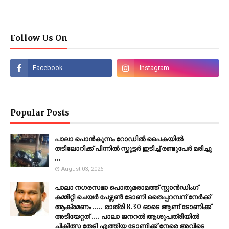
Follow Us On
Popular Posts
പാലാ പൊൻകുന്നം റോഡിൽ പൈകയിൽ
തടിലോറിക്ക് പിന്നിൽ സ്കൂട്ടർ ഇടിച്ച് രണ്ടുപേർ മരിച്ചു
...
August 03, 2026
പാലാ നഗരസഭാ പൊതുമരാമത്ത് സ്റ്റാൻഡിംഗ്
കമ്മിറ്റി ചെയർ പേഴ്സൺ ടോണി തൈപ്പറമ്പന് നേർക്ക്
ആക്രമണം ..... രാത്രി 8.30 ഓടെ ആണ് ടോണിക്ക്
അടിയേറ്റത് .... പാലാ ജനറൽ ആശുപത്രിയിൽ
ചികിത്സ തേടി എത്തിയ ടോണിക്ക് നേരെ അവിടെ