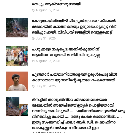
വെച്ചും ആക്രമണമുണ്ടായി ....
August 02, 2026
കോട്ടയം ജില്ലയില്‍ പ്രകൃതിക്ഷോഭം: കിഴക്കന്‍
മേഖലയില്‍ കനത്ത മഴയും ഉരുള്‍പൊട്ടലും; വീട്
ഒലിച്ചുപോയി, വിവിധയിടങ്ങളില്‍ വെള്ളക്കെട്ട്
July 31, 2026
പശുക്കളെ നഷ്ടപ്പെട്ട അനിൽകുമാറിന്
ആശ്വാസവുമായി മന്ത്രി ബിന്ദു കൃഷ്ണ
August 03, 2026
പൂഞ്ഞാര്‍ പയ്യാനിത്തോട്ടത്ത് ഉരുള്‍പൊട്ടലില്‍
കാണാതായ യുവാവിന്റെ മൃതദേഹം കണ്ടെത്തി
July 31, 2026
മീനച്ചിൽ താലൂക്കിൻ്റെ കിഴക്കൻ മലയോര
മേഖലയിൽ അഞ്ചിടത്ത് ഉരുൾ പൊട്ടിയതായി
റവന്യൂ അധികൃതർ .... പയ്യാനിത്തോട്ടത്തിൽ ഒരു
വീട് ഒലിച്ചു പോയി .... രണ്ടു പേരെ കാണാനില്ല ....
ഇതു സംബന്ധിച്ച് പാലാ ആർ. ഡി. ഒ ഷാഹിനാ
രാമകൃഷ്ണൻ നൽകുന്ന വിവരങ്ങൾ ഈ