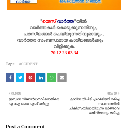
"
യെസ്
വാർത്ത
''
യിൽ
വാർത്തകൾ കൊടുക്കുന്നതിനും,
പരസ്യങ്ങൾ ചെയ്യുന്നതിനുമായും ,
വാർത്താ സംബന്ധമായ കാര്യങ്ങൾക്കും
വിളിക്കുക.
70 12 23 03 34
Tags:
ACCIDENT
OLDER
NEWER
ഇന്ധന വിലവർധനവിനെതിരെ
കാറിന് തീപിടിച്ച് ഗർഭിണി മരിച്ച
എ ഐ വൈ എഫ് ധർണ്ണ.
സംഭവത്തിൽ
ചികിത്സയിലായിരുന്ന ഭർത്താവ്
രജിൻലാലും മരിച്ചു
Post a Comment