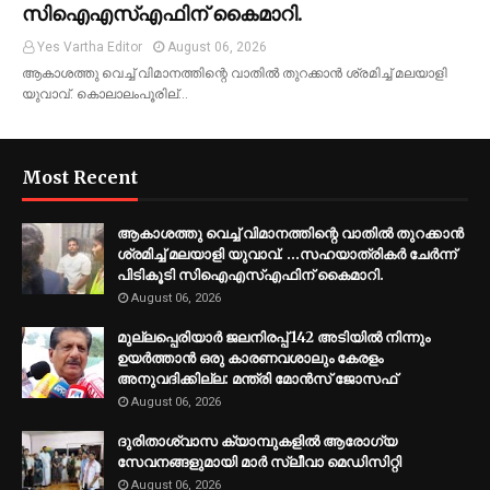
സിഐഎസ്എഫിന് കൈമാറി.
Yes Vartha Editor
August 06, 2026
ആകാശത്തു വെച്ച് വിമാനത്തിന്റെ വാതില്‍ തുറക്കാന്‍ ശ്രമിച്ച് മലയാളി
യുവാവ്. കൊലാലംപൂരില്…
Most Recent
ആകാശത്തു വെച്ച് വിമാനത്തിന്റെ വാതില്‍ തുറക്കാന്‍
ശ്രമിച്ച് മലയാളി യുവാവ്. ...സഹയാത്രികര്‍ ചേര്‍ന്ന്
പിടികൂടി സിഐഎസ്എഫിന് കൈമാറി.
August 06, 2026
മുല്ലപ്പെരിയാര്‍ ജലനിരപ്പ് 142 അടിയില്‍ നിന്നും
ഉയര്‍ത്താന്‍ ഒരു കാരണവശാലും കേരളം
അനുവദിക്കില്ല: മന്ത്രി മോന്‍സ് ജോസഫ്
August 06, 2026
ദുരിതാശ്വാസ ക്യാമ്പുകളിൽ ആരോഗ്യ
സേവനങ്ങളുമായി മാർ സ്ലീവാ മെഡിസിറ്റി
August 06, 2026