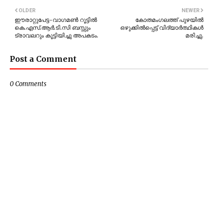
OLDER
NEWER
ഈരാറ്റുപേട്ട-വാഗമണ്‍ റൂട്ടില്‍
കോതമംഗലത്ത് പുഴയിൽ
കെ.എസ്.ആർ.ടി.സി ബസ്സും
ഒഴുക്കിൽപ്പെട്ട് വിദ്യാർത്ഥികൾ
ട്രാവലറും കൂട്ടിയിച്ചു അപകടം.
മരിച്ചു.
Post a Comment
0 Comments