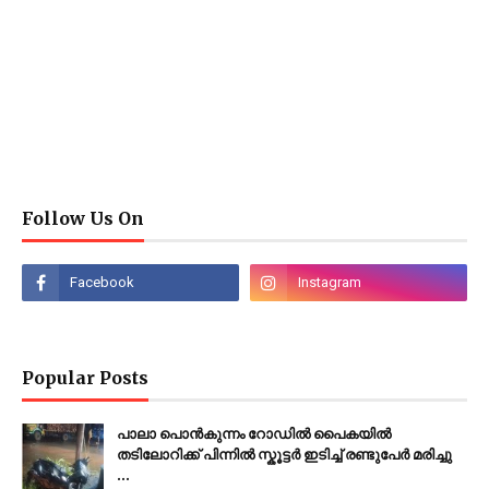
Follow Us On
Popular Posts
പാലാ പൊൻകുന്നം റോഡിൽ പൈകയിൽ
തടിലോറിക്ക് പിന്നിൽ സ്കൂട്ടർ ഇടിച്ച് രണ്ടുപേർ മരിച്ചു
...