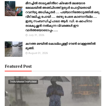
മീനച്ചിൽ താലൂക്കിൻ്റെ കിഴക്കൻ മലയോര
മേഖലയിൽ അഞ്ചിടത്ത് ഉരുൾ പൊട്ടിയതായി
റവന്യൂ അധികൃതർ .... പയ്യാനിത്തോട്ടത്തിൽ ഒരു
വീട് ഒലിച്ചു പോയി .... രണ്ടു പേരെ കാണാനില്ല ....
ഇതു സംബന്ധിച്ച് പാലാ ആർ. ഡി. ഒ ഷാഹിനാ
രാമകൃഷ്ണൻ നൽകുന്ന വിവരങ്ങൾ ഈ
വാർത്തയോടൊപ്പം .....
July 31, 2026
കനത്ത മഴയില്‍ കൊല്ലപ്പള്ളി ടൗണ്‍ വെള്ളത്തില്‍
മുങ്ങി.
August 01, 2026
Featured Post
THIRUVANANTHAPURAM