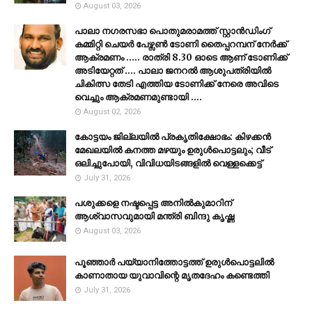
August 03, 2026
പാലാ നഗരസഭാ പൊതുമരാമത്ത് സ്റ്റാൻഡിംഗ്
കമ്മിറ്റി ചെയർ പേഴ്സൺ ടോണി തൈപ്പറമ്പന് നേർക്ക്
ആക്രമണം ..... രാത്രി 8.30 ഓടെ ആണ് ടോണിക്ക്
അടിയേറ്റത് .... പാലാ ജനറൽ ആശുപത്രിയിൽ
ചികിത്സ തേടി എത്തിയ ടോണിക്ക് നേരെ അവിടെ
വെച്ചും ആക്രമണമുണ്ടായി ....
August 02, 2026
കോട്ടയം ജില്ലയില്‍ പ്രകൃതിക്ഷോഭം: കിഴക്കന്‍
മേഖലയില്‍ കനത്ത മഴയും ഉരുള്‍പൊട്ടലും; വീട്
ഒലിച്ചുപോയി, വിവിധയിടങ്ങളില്‍ വെള്ളക്കെട്ട്
July 31, 2026
പശുക്കളെ നഷ്ടപ്പെട്ട അനിൽകുമാറിന്
ആശ്വാസവുമായി മന്ത്രി ബിന്ദു കൃഷ്ണ
August 03, 2026
പൂഞ്ഞാര്‍ പയ്യാനിത്തോട്ടത്ത് ഉരുള്‍പൊട്ടലില്‍
കാണാതായ യുവാവിന്റെ മൃതദേഹം കണ്ടെത്തി
July 31, 2026