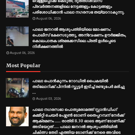
വെള്ളപ്പൊക്ക കെടുതി; ദുരിതാശ്വാസ
പ്രവര്‍ത്തനങ്ങളിലെ നേട്ടങ്ങളും കോട്ടങ്ങളും
പരിശോധിക്കാന്‍ പാലാ നഗരസഭ തയ്യാറാകുന്നു.
August 06, 2026
പാലാ ജനറല്‍ ആശുപത്രിയിലെ മോഷണം:
പൊലീസ് കേസെടുത്തു, അന്വേഷണം ഊര്‍ജ്ജിതം,
കൊലപാതക ശ്രമക്കേസിലെ പ്രതി ഉള്‍പ്പെടെ
നിരീക്ഷണത്തില്‍
August 06, 2026
Most Popular
പാലാ പൊൻകുന്നം റോഡിൽ പൈകയിൽ
തടിലോറിക്ക് പിന്നിൽ സ്കൂട്ടർ ഇടിച്ച് രണ്ടുപേർ മരിച്ചു
...
August 03, 2026
പാലാ നഗരസഭാ പൊതുമരാമത്ത് സ്റ്റാൻഡിംഗ്
കമ്മിറ്റി ചെയർ പേഴ്സൺ ടോണി തൈപ്പറമ്പന് നേർക്ക്
ആക്രമണം ..... രാത്രി 8.30 ഓടെ ആണ് ടോണിക്ക്
അടിയേറ്റത് .... പാലാ ജനറൽ ആശുപത്രിയിൽ
ചികിത്സ തേടി എത്തിയ ടോണിക്ക് നേരെ അവിടെ