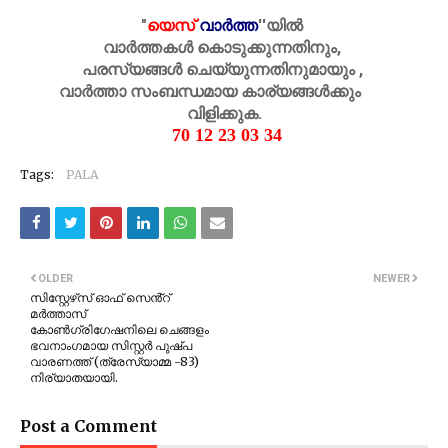
"
യെസ്
വാർത്ത
''
യിൽ
വാർത്തകൾ കൊടുക്കുന്നതിനും,
പരസ്യങ്ങൾ ചെയ്യുന്നതിനുമായും ,
വാർത്താ സംബന്ധമായ കാര്യങ്ങൾക്കും
വിളിക്കുക.
70 12 23 03 34
Tags:
PALA
OLDER
NEWER
സിസ്റ്റേഴ്‌സ് ഓഫ് സെൻ്റ്
മർത്താസ്
കോൺഗ്രിഗേഷനിലെ ചെങ്ങളം
ഭവനാംഗമായ സിസ്റ്റർ പുഷ്‌പ
വാരണത്ത് (ത്രേസ്യാമ്മ -83)
നിര്യാതയായി.
Post a Comment