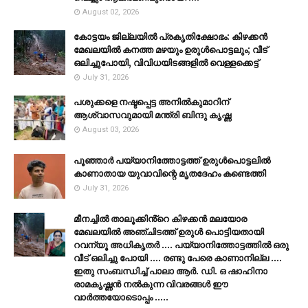
August 02, 2026
കോട്ടയം ജില്ലയില്‍ പ്രകൃതിക്ഷോഭം: കിഴക്കന്‍
മേഖലയില്‍ കനത്ത മഴയും ഉരുള്‍പൊട്ടലും; വീട്
ഒലിച്ചുപോയി, വിവിധയിടങ്ങളില്‍ വെള്ളക്കെട്ട്
July 31, 2026
പശുക്കളെ നഷ്ടപ്പെട്ട അനിൽകുമാറിന്
ആശ്വാസവുമായി മന്ത്രി ബിന്ദു കൃഷ്ണ
August 03, 2026
പൂഞ്ഞാര്‍ പയ്യാനിത്തോട്ടത്ത് ഉരുള്‍പൊട്ടലില്‍
കാണാതായ യുവാവിന്റെ മൃതദേഹം കണ്ടെത്തി
July 31, 2026
മീനച്ചിൽ താലൂക്കിൻ്റെ കിഴക്കൻ മലയോര
മേഖലയിൽ അഞ്ചിടത്ത് ഉരുൾ പൊട്ടിയതായി
റവന്യൂ അധികൃതർ .... പയ്യാനിത്തോട്ടത്തിൽ ഒരു
വീട് ഒലിച്ചു പോയി .... രണ്ടു പേരെ കാണാനില്ല ....
ഇതു സംബന്ധിച്ച് പാലാ ആർ. ഡി. ഒ ഷാഹിനാ
രാമകൃഷ്ണൻ നൽകുന്ന വിവരങ്ങൾ ഈ
വാർത്തയോടൊപ്പം .....