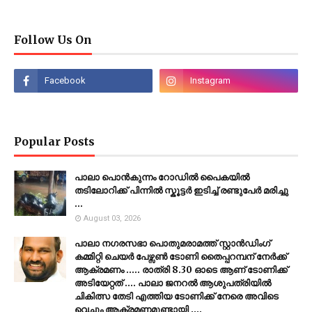
Follow Us On
Popular Posts
പാലാ പൊൻകുന്നം റോഡിൽ പൈകയിൽ
തടിലോറിക്ക് പിന്നിൽ സ്കൂട്ടർ ഇടിച്ച് രണ്ടുപേർ മരിച്ചു
...
August 03, 2026
പാലാ നഗരസഭാ പൊതുമരാമത്ത് സ്റ്റാൻഡിംഗ്
കമ്മിറ്റി ചെയർ പേഴ്സൺ ടോണി തൈപ്പറമ്പന് നേർക്ക്
ആക്രമണം ..... രാത്രി 8.30 ഓടെ ആണ് ടോണിക്ക്
അടിയേറ്റത് .... പാലാ ജനറൽ ആശുപത്രിയിൽ
ചികിത്സ തേടി എത്തിയ ടോണിക്ക് നേരെ അവിടെ
വെച്ചും ആക്രമണമുണ്ടായി ....