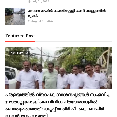
July 31, 2026
കനത്ത മഴയില്‍ കൊല്ലപ്പള്ളി ടൗണ്‍ വെള്ളത്തില്‍
മുങ്ങി.
August 01, 2026
Featured Post
ERATTUPETTA
പ്രളയത്തിൽ വ്യാപക നാശനഷ്ടങ്ങൾ സംഭവിച്ച
ഈരാറ്റുപേട്ടയിലെ വിവിധ പ്രദേശങ്ങളിൽ
പൊതുമരാമത്ത് വകുപ്പ് മന്ത്രി പി. കെ. ബഷീർ
സന്ദർശനം നടത്തി.