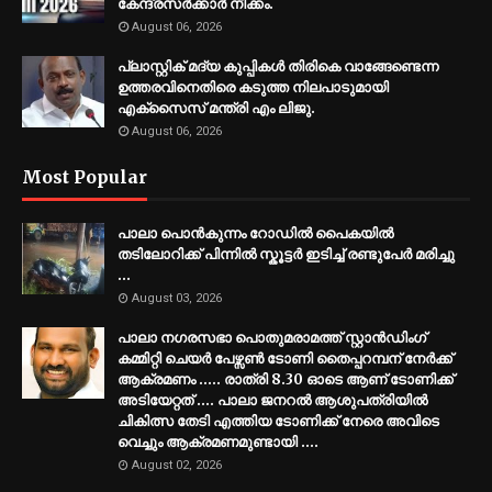
കേന്ദ്രസർക്കാർ നീക്കം.
August 06, 2026
പ്ലാസ്റ്റിക് മദ്യ കുപ്പികൾ തിരികെ വാങ്ങേണ്ടെന്ന
ഉത്തരവിനെതിരെ കടുത്ത നിലപാടുമായി
എക്സൈസ് മന്ത്രി എം ലിജു.
August 06, 2026
Most Popular
പാലാ പൊൻകുന്നം റോഡിൽ പൈകയിൽ
തടിലോറിക്ക് പിന്നിൽ സ്കൂട്ടർ ഇടിച്ച് രണ്ടുപേർ മരിച്ചു
...
August 03, 2026
പാലാ നഗരസഭാ പൊതുമരാമത്ത് സ്റ്റാൻഡിംഗ്
കമ്മിറ്റി ചെയർ പേഴ്സൺ ടോണി തൈപ്പറമ്പന് നേർക്ക്
ആക്രമണം ..... രാത്രി 8.30 ഓടെ ആണ് ടോണിക്ക്
അടിയേറ്റത് .... പാലാ ജനറൽ ആശുപത്രിയിൽ
ചികിത്സ തേടി എത്തിയ ടോണിക്ക് നേരെ അവിടെ
വെച്ചും ആക്രമണമുണ്ടായി ....
August 02, 2026