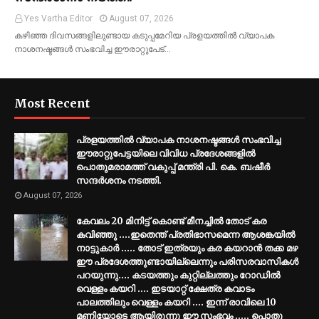
Yes Vartha Editor
August 07, 2026
കഴിഞ്ഞ ദിവസങ്ങളിലുണ്ടായ കടുപ്പമേറിയ പ്രളയത്തിൽ വ്യാപക
നാശനഷ്ടങ്ങൾ സംഭവിച്ച ഈരാറ്റുപേട്…
Most Recent
പ്രളയത്തിൽ വ്യാപക നാശനഷ്ടങ്ങൾ സംഭവിച്ച
ഈരാറ്റുപേട്ടയിലെ വിവിധ പ്രദേശങ്ങളിൽ
പൊതുമരാമത്ത് വകുപ്പ് മന്ത്രി പി. കെ. ബഷീർ
സന്ദർശനം നടത്തി.
August 07, 2026
കേവലം 20 മിനിട്ട് കൊണ്ട് മീനച്ചിൽ തോട് കര
കവിഞ്ഞു ....ഇതെന്ത് പ്രതിഭാസമെന്ന ആശങ്കയിൽ
നാട്ടുകാർ ..... തോട് ഇത്രയും കര കയറാൻ തക്ക മഴ
ഈ പ്രദേശത്തുണ്ടായില്ലെന്നും പരിസരവാസികൾ
പറയുന്നു.... കടയത്തും കുറ്റില്ലത്തും റോഡിൽ
വെള്ളം കയറി .... ഇടയാറ്റ് ക്ഷേത്ര കവാടം
പാലത്തിലും വെള്ളം കയറി .... ഇന്ന് രാവിലെ 10
മണിയോടെ ആയിരുന്നു ഈ സംഭവം ..... പൊതു